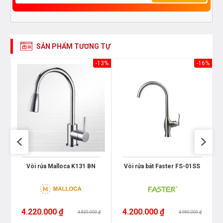
SẢN PHẨM TƯƠNG TỰ
56%
-13%
-16%
Vòi rửa Malloca K131 BN
Vòi rửa bát Faster FS-01SS
4.220.000 ₫
4.200.000 ₫
4.830.000 ₫
4.980.000 ₫