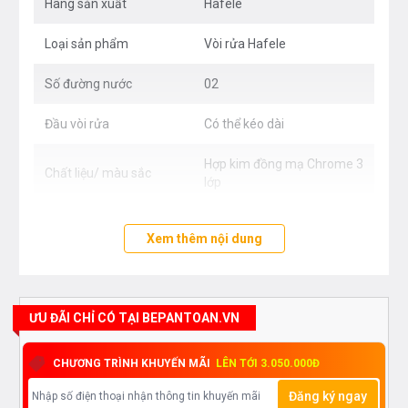
Hãng sản xuất
Hafele
Loại sản phẩm
Vòi rửa Hafele
Số đường nước
02
Đầu vòi rửa
Có thể kéo dài
Hợp kim đồng mạ Chrome 3
Chất liệu/ màu sắc
lớp
Xem thêm nội dung
ƯU ĐÃI CHỈ CÓ TẠI BEPANTOAN.VN
CHƯƠNG TRÌNH KHUYẾN MÃI
LÊN TỚI 3.050.000Đ
Đăng ký ngay