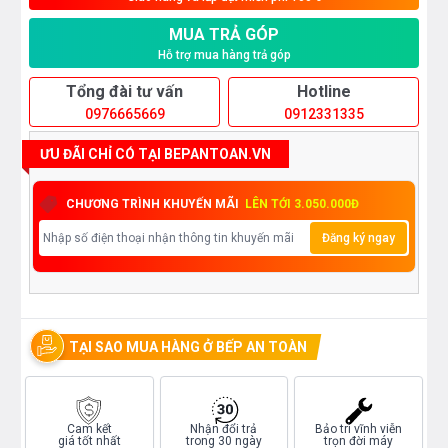
MUA TRẢ GÓP
Hỗ trợ mua hàng trả góp
Tổng đài tư vấn
Hotline
0976665669
0912331335
ƯU ĐÃI CHỈ CÓ TẠI BEPANTOAN.VN
CHƯƠNG TRÌNH KHUYẾN MÃI
LÊN TỚI 3.050.000Đ
Đăng ký ngay
TẠI SAO MUA HÀNG Ở BẾP AN TOÀN
Cam kết
Nhận đổi trả
Bảo trì vĩnh viễn
giá tốt nhất
trong 30 ngày
trọn đời máy