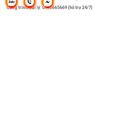
Công trình/Đại lý:
0976665669
(hỗ trợ 24/7)
THÔNG TIN KHÁC
DOANH NGHIỆP
DANH MỤC SẢN PHẨM
HỖ TRỢ KHÁCH HÀNG
KẾT NỐI VỚI CHÚNG TÔI