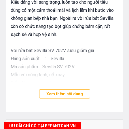
Kiểu dáng vòi sang trọng, luôn tạo cho người tiêu
dùng có một cảm thoải mái và lịch lãm khi bước vào
không gian bếp nhà bạn. Ngoài ra vòi rửa bát Sevilla
còn có chức năng tạo bọt giúp chống bám cặn, rất
sạch sẽ và hợp vệ sinh.
Vòi rửa bát Sevilla SV 702V siêu giảm giá
Hãng sản xuất : Sevilla
Mã sản phẩm : Sevilla SV 702V
Mẫu vòi nóng lạnh, cổ xoay
Kiểu dáng vòi sang trọng
Chất liệu inox cao cấp, mạ crom
Xem thêm nội dung
vòi có lưới lọc tạo bọt chống bám cặn
Thông số kỹ thuật
ƯU ĐÃI CHỈ CÓ TẠI BEPANTOAN.VN
Vòi rửa bát Sevilla SV 702V siêu giảm giá