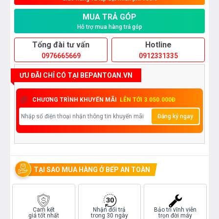
MUA TRẢ GÓP
Hỗ trợ mua hàng trả góp
Tổng đài tư vấn
Hotline
0976665669
0912331335
ƯU ĐÃI CHỈ CÓ TẠI BEPANTOAN.VN
CHƯƠNG TRÌNH KHUYẾN MÃI
LÊN TỚI 3.050.000Đ
Đăng ký ngay
TẠI SAO MUA HÀNG Ở BẾP AN TOÀN
Cam kết
Nhận đổi trả
Bảo trì vĩnh viễn
giá tốt nhất
trong 30 ngày
trọn đời máy