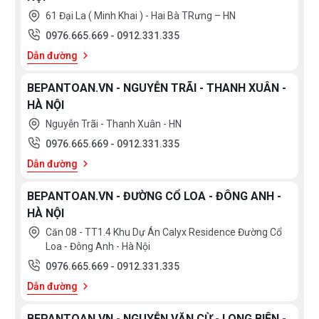
61 Đại La ( Minh Khai ) - Hai Bà TRưng – HN
0976.665.669
-
0912.331.335
Dẫn đường
BEPANTOAN.VN - NGUYỄN TRÃI - THANH XUÂN -
HÀ NỘI
Nguyễn Trãi - Thanh Xuân - HN
0976.665.669
-
0912.331.335
Dẫn đường
BEPANTOAN.VN - ĐƯỜNG CỔ LOA - ĐÔNG ANH -
HÀ NỘI
Căn 08 - TT1.4 Khu Dự Án Calyx Residence Đường Cổ
Loa - Đông Anh - Hà Nội
0976.665.669
-
0912.331.335
Dẫn đường
BEPANTOAN.VN - NGUYỄN VĂN CỪ - LONG BIÊN -