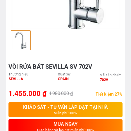
VÒI RỬA BÁT SEVILLA SV 702V
Thương hiệu
Xuất xứ
Mã sản phẩm
SEVILLA
SPAIN
702V
1.455.000 ₫
1.980.000 ₫
Tiết kiệm 27%
KHẢO SÁT - TƯ VẤN LẮP ĐẶT TẠI NHÀ
Miễn phí 100%
MUA NGAY
Giao hàng và lắp đặt miễn phí 100%