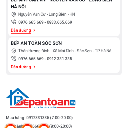
HÀ NỘI
Nguyễn Văn Cừ - Long Biên - HN
0976.665.669
-
0833.665.669
Dẫn đường
BẾP AN TOÀN SÓC SƠN
Thôn Hương Đình - Xã Mai Đình - Sóc Sơn - TP Hà Nôị
0976.665.669
-
0912.331.335
Dẫn đường
Mua hàng:
0912331335
(7:00-20:00)
Bảo hành:
0976665669
(8:00-20:00)