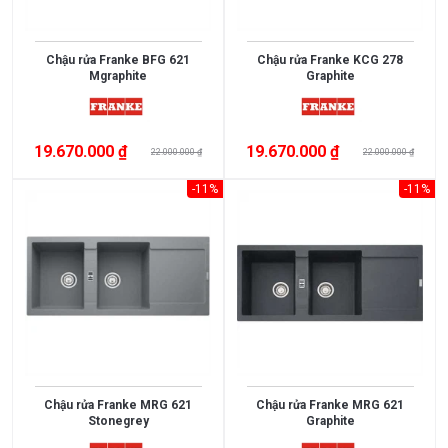
Thụy
England
Sỹ
Chậu rửa Franke BFG 621
Chậu rửa Franke KCG 278
Scotland
Greece
Mgraphite
Graphite
Singapore
India
Indonesia
ROMANIA
Xem
19.670.000 ₫
19.670.000 ₫
22.000.000 ₫
22.000.000 ₫
thêm
Slovakia
Czech
-11%
-11%
Russia
Taiwan
CHẤT
Denmark
Turkey
LIỆU
Liên
Portugal
Inox
doanh
304
Thụy
Anh
Kính
Điển
cường
Germany
Italy
lực
Đá
Malaysia
France
Xem
Chậu rửa Franke MRG 621
Chậu rửa Franke MRG 621
nhân
thêm
Poland
Thailand
Stonegrey
Graphite
tạo