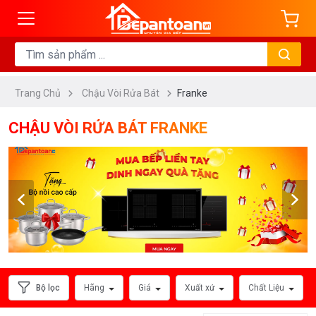
ng
DANH
MỤC
Trang Chủ
Chậu Vòi Rửa Bát
Franke
Chậu
Rửa
CHẬU VÒI RỬA BÁT FRANKE
Chén
Bát
Vòi
Rửa
Chén
Bát
HÃNG
Bộ lọc
Hãng
Giá
Xuất xứ
Chất Liệu
SẢN
XUẤT