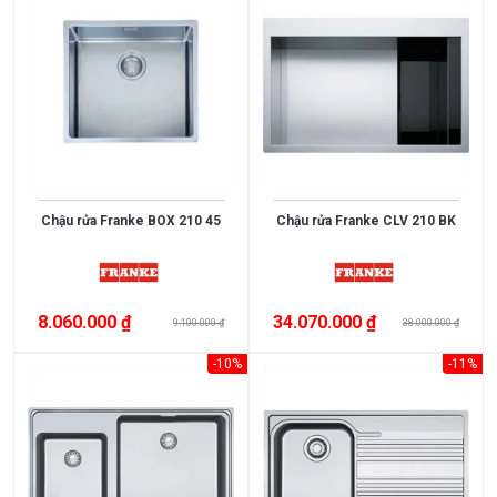
403
Sợi
tổng
hợp
Đá
thạch
anh
SUS201
Chậu rửa Franke BOX 210 45
Chậu rửa Franke CLV 210 BK
Inox
301
Inox
201
8.060.000 ₫
34.070.000 ₫
Thép
9.100.000 ₫
38.000.000 ₫
không
-10%
-11%
gỉ
Đá
SILGRANIT
PuraDur
Inox
phủ