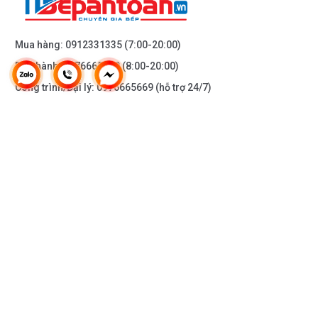
Mua hàng:
0912331335
(7:00-20:00)
Bảo hành:
0976665669
(8:00-20:00)
Công trình/Đại lý:
0976665669
(hỗ trợ 24/7)
THÔNG TIN KHÁC
DOANH NGHIỆP
DANH MỤC SẢN PHẨM
HỖ TRỢ KHÁCH HÀNG