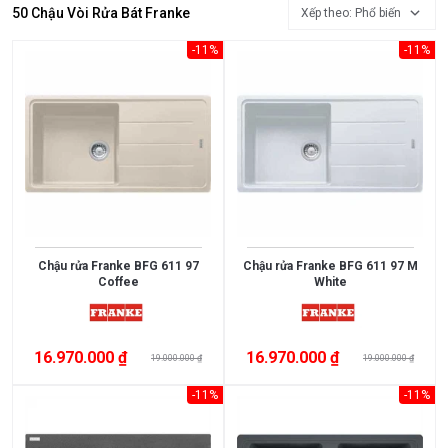
50 Chậu Vòi Rửa Bát Franke
Xếp theo: Phổ biến
-11%
-11%
Chậu rửa Franke BFG 611 97
Chậu rửa Franke BFG 611 97 M
Xem
Coffee
White
thêm
MỨC
16.970.000 ₫
16.970.000 ₫
19.000.000 ₫
19.000.000 ₫
GIÁ
-11%
-11%
<
3.000.000