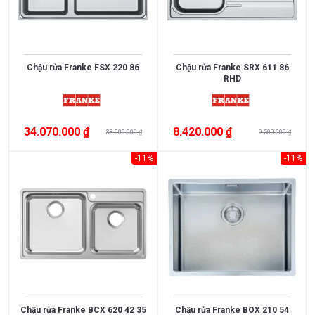
nano
bạc
SUS304
+ Kính
cường
Chậu rửa Franke FSX 220 86
Chậu rửa Franke SRX 611 86
RHD
lực
Chrome,
men
đen
34.070.000 ₫
8.420.000 ₫
38.000.000 ₫
9.500.000 ₫
Đồng
mạ
-11%
-11%
Vibran
PVD
Đá
Granite
Đồng
mạ
crome
SUS430
SUS304
Chậu rửa Franke BCX 620 42 35
Chậu rửa Franke BOX 210 54