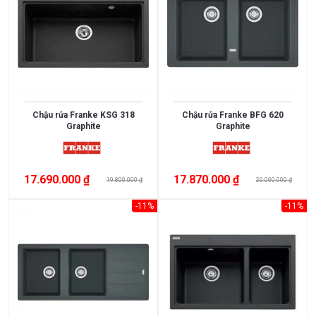
3.000.000
>
5.000.000
5.000.000
>
Chậu rửa Franke KSG 318
Chậu rửa Franke BFG 620
Graphite
Graphite
10.000.000
10.000.000
17.690.000 ₫
17.870.000 ₫
>
19.800.000 ₫
20.000.000 ₫
15.000.000
-11%
-11%
>
15.000.000
XUẤT
XỨ