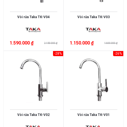
Thụy
England
Sỹ
Vòi rửa Taka TK-V04
Vòi rửa Taka TK-V03
Scotland
Greece
Singapore
India
Indonesia
ROMANIA
Xem
1.590.000 ₫
1.150.000 ₫
2.150.000 ₫
1.600.000 ₫
thêm
Slovakia
Czech
-28%
-26%
Russia
Taiwan
CHẤT
Denmark
Turkey
LIỆU
Liên
Portugal
Inox
doanh
304
Thụy
Anh
Kính
Điển
cường
Germany
Italy
lực
Đá
Malaysia
France
Xem
Vòi rửa Taka TK-V02
Vòi rửa Taka TK-V01
nhân
thêm
Poland
Thailand
tạo