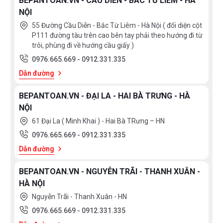
BEPANTOAN.VN - CẦU DIỄN - BẮC TỪ LIÊM - HÀ
403
NỘI
Sợi
55 Đường Cầu Diễn - Bắc Từ Liêm - Hà Nội ( đối diện cột
tổng
P111 đường tàu trên cao bên tay phải theo hướng đi từ
hợp
trôi, phùng đi về hướng cầu giấy )
Đá
0976.665.669
-
0912.331.335
thạch
Dẫn đường
anh
SUS201
BEPANTOAN.VN - ĐẠI LA - HAI BÀ TRƯNG - HÀ
Inox
NỘI
301
61 Đại La ( Minh Khai ) - Hai Bà TRưng – HN
Inox
201
0976.665.669
-
0912.331.335
Thép
Dẫn đường
không
gỉ
BEPANTOAN.VN - NGUYỄN TRÃI - THANH XUÂN -
Đá
HÀ NỘI
SILGRANIT
PuraDur
Nguyễn Trãi - Thanh Xuân - HN
Inox
0976.665.669
-
0912.331.335
phủ