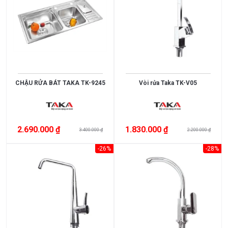
3.000.000
>
5.000.000
5.000.000
>
CHẬU RỬA BÁT TAKA TK-9245
Vòi rửa Taka TK-V05
10.000.000
10.000.000
2.690.000 ₫
1.830.000 ₫
>
3.400.000 ₫
2.200.000 ₫
15.000.000
-26%
-28%
>
15.000.000
XUẤT
XỨ