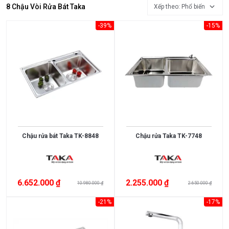
8 Chậu Vòi Rửa Bát Taka
Xếp theo: Phổ biến
-39%
-15%
Chậu rửa bát Taka TK-8848
Chậu rửa Taka TK-7748
Xem
thêm
MỨC
6.652.000 ₫
2.255.000 ₫
10.980.000 ₫
2.650.000 ₫
GIÁ
-21%
-17%
<
3.000.000