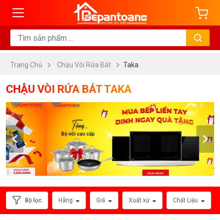
ng
DANH
MỤC
Trang Chủ
Chậu Vòi Rửa Bát
Taka
Chậu
Rửa
CHẬU VÒI RỬA BÁT TAKA
Chén
Bát
Vòi
Rửa
Chén
Bát
HÃNG
Bộ lọc
Hãng
Giá
Xuất xứ
Chất Liệu
SẢN
XUẤT