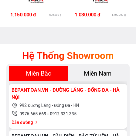
Korea
Japan
Chrome
Đồng
EU
Spain
1.150.000 ₫
1.030.000 ₫
1.600.000 ₫
1.400.000 ₫
CHẬU
mạ
Việt
China
Crom,
2
Nam
Granite
HỐ
Chính
Mỹ
Đồng
Hãng
test
mạ
test
2
Inox
Hệ Thống Showroom
test
Đồng
3
Đồng
mạ
Miền Bắc
Miền Nam
Crom,
Niken
BEPANTOAN.VN - ĐƯỜNG LÁNG - ĐỐNG ĐA - HÀ
Inox
NỘI
mạ
Crom,
992 Đường Láng - Đống Đa - HN
Niken
0976.665.669
-
0912.331.335
Inox
Dẫn đường
mạ
Crom
Inox