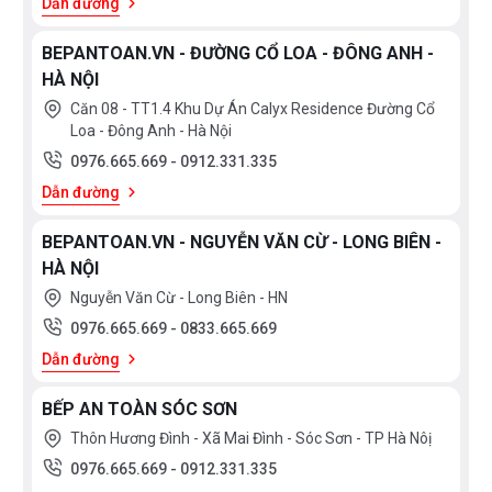
Dẫn đường
nano
bạc
BEPANTOAN.VN - ĐƯỜNG CỔ LOA - ĐÔNG ANH -
SUS304
HÀ NỘI
+ Kính
cường
Căn 08 - TT1.4 Khu Dự Án Calyx Residence Đường Cổ
lực
Loa - Đông Anh - Hà Nội
Chrome,
0976.665.669
-
0912.331.335
men
Dẫn đường
đen
Đồng
BEPANTOAN.VN - NGUYỄN VĂN CỪ - LONG BIÊN -
mạ
HÀ NỘI
Vibran
PVD
Nguyễn Văn Cừ - Long Biên - HN
Đá
0976.665.669
-
0833.665.669
Granite
Dẫn đường
Đồng
mạ
BẾP AN TOÀN SÓC SƠN
crome
SUS430
Thôn Hương Đình - Xã Mai Đình - Sóc Sơn - TP Hà Nôị
0976.665.669
-
0912.331.335
SUS304