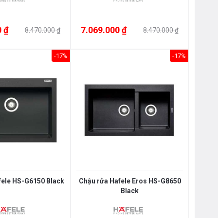
 ₫
7.069.000 ₫
8.470.000 ₫
8.470.000 ₫
-17%
-17%
fele HS-G6150 Black
Chậu rửa Hafele Eros HS-G8650
Black