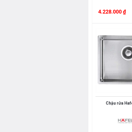
SUS304 + Kính cường lực
4.228.000 ₫
Chrome, men đen
Đồng mạ Vibran PVD
Đá Granite
Đồng mạ crome
SUS430
SUS304
Chậu rửa Haf