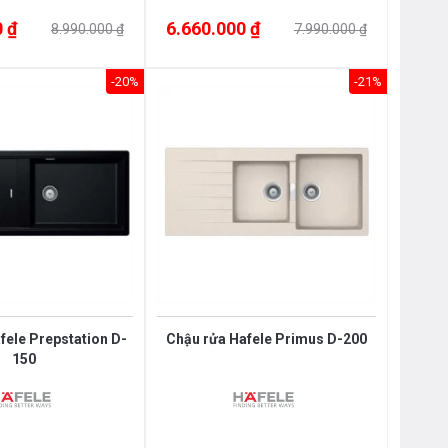
 ₫
6.660.000 ₫
8.990.000 ₫
7.990.000 ₫
-20%
-21%
fele Prepstation D-
Chậu rửa Hafele Primus D-200
150