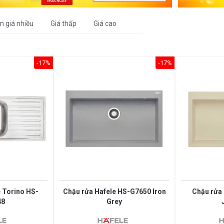
m giá nhiều
Giá thấp
Giá cao
-17%
-17%
 Torino HS-
Chậu rửa Hafele HS-G7650 Iron
Chậu rửa
48
Grey