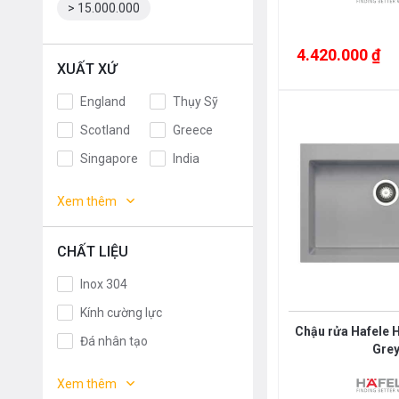
> 15.000.000
4.420.000 ₫
XUẤT XỨ
England
Thụy Sỹ
Scotland
Greece
Singapore
India
Indonesia
ROMANIA
Xem thêm
Slovakia
Czech
Russia
Taiwan
CHẤT LIỆU
Denmark
Turkey
Inox 304
Portugal
Liên doanh
Kính cường lực
Anh
Thụy Điển
Chậu rửa Hafele 
Đá nhân tạo
Gre
Germany
Italy
Chrome
Xem thêm
Malaysia
France
Đồng mạ Crom, Granite