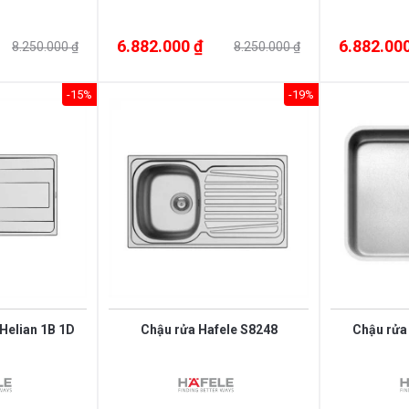
6.882.000 ₫
6.882.000
8.250.000 ₫
8.250.000 ₫
-15%
-19%
Helian 1B 1D
Chậu rửa Hafele S8248
Chậu rửa 