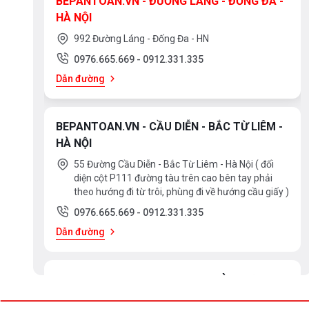
BEPANTOAN.VN - ĐƯỜNG LÁNG - ĐỐNG ĐA -
HÀ NỘI
992 Đường Láng - Đống Đa - HN
0976.665.669
-
0912.331.335
Dẫn đường
BEPANTOAN.VN - CẦU DIỄN - BẮC TỪ LIÊM -
HÀ NỘI
55 Đường Cầu Diễn - Bắc Từ Liêm - Hà Nội ( đối
diện cột P111 đường tàu trên cao bên tay phải
theo hướng đi từ trôi, phùng đi về hướng cầu giấy )
0976.665.669
-
0912.331.335
Dẫn đường
BEPANTOAN.VN - ĐẠI LA - HAI BÀ TRƯNG -
HÀ NỘI