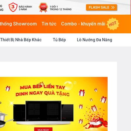
HOT
 thống Showroom
Tin tức
Combo - khuyến mãi
Thiết Bị Nhà Bếp Khác
Tủ Bếp
Lò Nướng Đa Năng