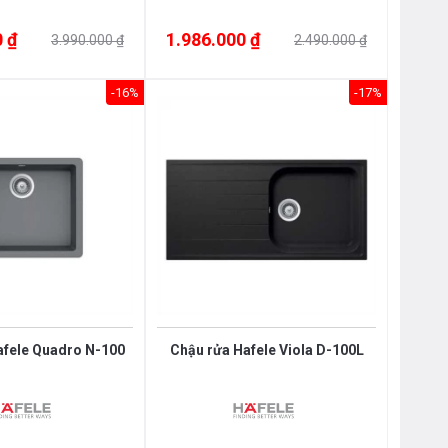
 ₫
1.986.000 ₫
3.990.000 ₫
2.490.000 ₫
-16%
-17%
afele Quadro N-100
Chậu rửa Hafele Viola D-100L