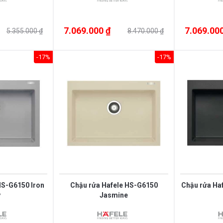
7.069.000 ₫
7.069.000
5.355.000 ₫
8.470.000 ₫
-17%
-17%
HS-G6150 Iron
Chậu rửa Hafele HS-G6150
Chậu rửa Ha
y
Jasmine