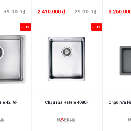
2.410.000 ₫
3.260.000
4.990.000 ₫
2.990.000 ₫
-18%
-18%
ele 4219F
Chậu rửa Hafele 4080F
Chậu rửa H