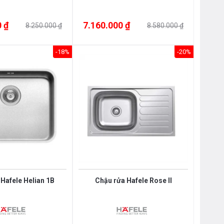
 ₫
7.160.000 ₫
8.250.000 ₫
8.580.000 ₫
-18%
-20%
Hafele Helian 1B
Chậu rửa Hafele Rose II