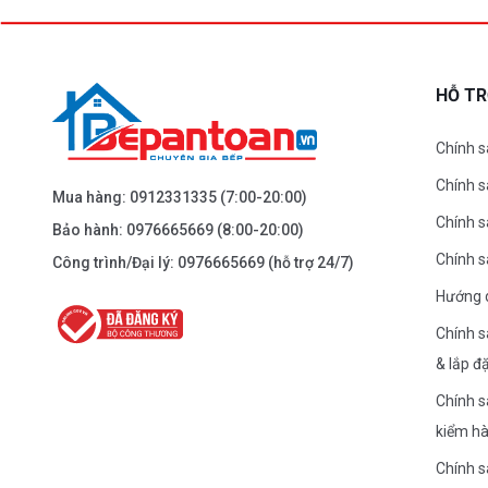
HÀ NỘI
61 Đại La ( Minh Khai ) - Hai Bà TRưng – HN
0976.665.669
-
0912.331.335
HỖ T
Dẫn đường
Chính s
Chính 
BEPANTOAN.VN - NGUYỄN TRÃI - THANH
Mua hàng:
0912331335
(7:00-20:00)
XUÂN - HÀ NỘI
Chính s
Bảo hành:
0976665669
(8:00-20:00)
Nguyễn Trãi - Thanh Xuân - HN
Chính 
Công trình/Đại lý:
0976665669
(hỗ trợ 24/7)
0976.665.669
-
0912.331.335
Hướng 
Dẫn đường
Chính s
& lắp đ
BEPANTOAN.VN - ĐƯỜNG CỔ LOA - ĐÔNG
Chính s
ANH - HÀ NỘI
kiểm h
Căn 08 - TT1.4 Khu Dự Án Calyx Residence Đường
Cổ Loa - Đông Anh - Hà Nội
Chính 