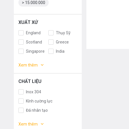
> 15.000.000
XUẤT XỨ
England
Thụy Sỹ
Scotland
Greece
Singapore
India
Indonesia
ROMANIA
Xem thêm
Slovakia
Czech
Russia
Taiwan
CHẤT LIỆU
Denmark
Turkey
Inox 304
Portugal
Liên doanh
Kính cường lực
Anh
Thụy Điển
Đá nhân tạo
Germany
Italy
Chrome
Xem thêm
Malaysia
France
Đồng mạ Crom, Granite