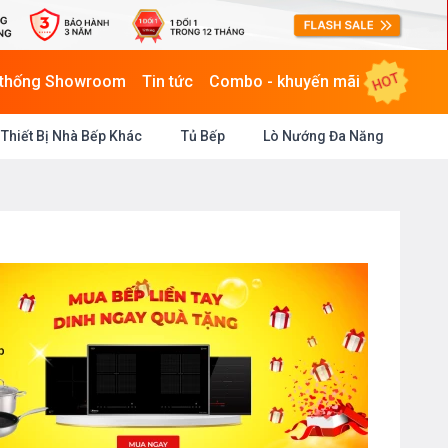
HOT
 thống Showroom
Tin tức
Combo - khuyến mãi
Thiết Bị Nhà Bếp Khác
Tủ Bếp
Lò Nướng Đa Năng