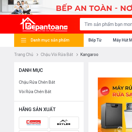
Danh mục sản phẩm
Bếp Từ
Máy Hút 
Trang Chủ
Chậu Vòi Rửa Bát
Kangaroo
DANH MỤC
Chậu Rửa Chén Bát
Vòi Rửa Chén Bát
HÃNG SẢN XUẤT