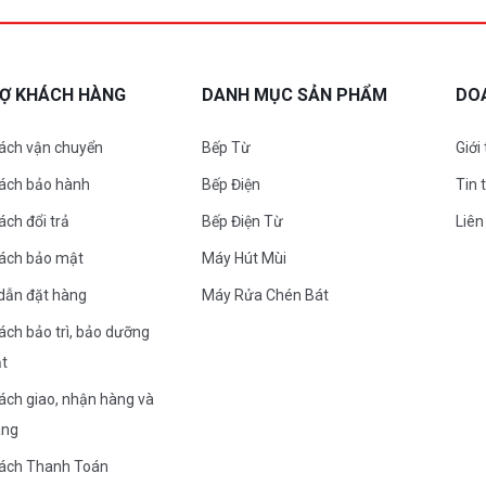
RỢ KHÁCH HÀNG
DANH MỤC SẢN PHẨM
DO
ách vận chuyển
Bếp Từ
Giới
sách bảo hành
Bếp Điện
Tin 
ách đổi trả
Bếp Điện Từ
Liên
sách bảo mật
Máy Hút Mùi
dẫn đặt hàng
Máy Rửa Chén Bát
ách bảo trì, bảo dưỡng
ặt
ách giao, nhận hàng và
àng
sách Thanh Toán