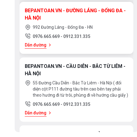
SUS304 + Kính cường lực
BEPANTOAN.VN - ĐƯỜNG LÁNG - ĐỐNG ĐA -
HÀ NỘI
Chrome, men đen
992 Đường Láng - Đống Đa - HN
Đồng mạ Vibran PVD
0976.665.669
-
0912.331.335
Đá Granite
Dẫn đường
Đồng mạ crome
SUS430
BEPANTOAN.VN - CẦU DIỄN - BẮC TỪ LIÊM -
SUS304
HÀ NỘI
55 Đường Cầu Diễn - Bắc Từ Liêm - Hà Nội ( đối
diện cột P111 đường tàu trên cao bên tay phải
theo hướng đi từ trôi, phùng đi về hướng cầu giấy )
0976.665.669
-
0912.331.335
Dẫn đường
BEPANTOAN.VN - ĐẠI LA - HAI BÀ TRƯNG -