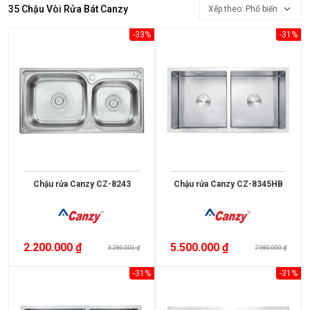
35 Chậu Vòi Rửa Bát Canzy
Xếp theo: Phổ biến
-33%
-31%
Chậu rửa Canzy CZ-8243
Chậu rửa Canzy CZ-8345HB
Xem
thêm
MỨC
2.200.000 ₫
5.500.000 ₫
3.280.000 ₫
7.980.000 ₫
GIÁ
-31%
-31%
<
3.000.000