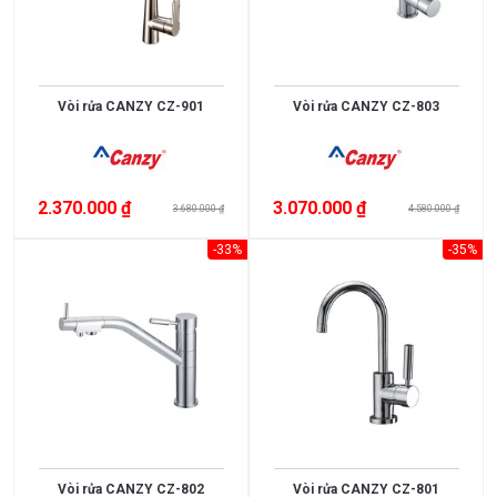
nano
bạc
SUS304
+ Kính
cường
Vòi rửa CANZY CZ-901
Vòi rửa CANZY CZ-803
lực
Chrome,
men
đen
2.370.000 ₫
3.070.000 ₫
3.680.000 ₫
4.580.000 ₫
Đồng
mạ
-33%
-35%
Vibran
PVD
Đá
Granite
Đồng
mạ
crome
SUS430
SUS304
Vòi rửa CANZY CZ-802
Vòi rửa CANZY CZ-801