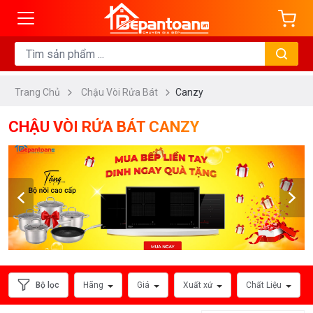
ng
DANH
MỤC
Trang Chủ
Chậu Vòi Rửa Bát
Canzy
Chậu
Rửa
CHẬU VÒI RỬA BÁT CANZY
Chén
Bát
Vòi
Rửa
Chén
Bát
HÃNG
Bộ lọc
Hãng
Giá
Xuất xứ
Chất Liệu
SẢN
XUẤT