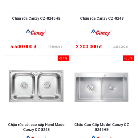
Thụy
England
Sỹ
Chậu rửa Canzy CZ-8245HB
Chậu rửa Canzy CZ-8248
Scotland
Greece
Singapore
India
Indonesia
ROMANIA
Xem
5.500.000 ₫
2.200.000 ₫
7.980.000 ₫
3.280.000 ₫
thêm
Slovakia
Czech
-31%
-33%
Russia
Taiwan
CHẤT
Denmark
Turkey
LIỆU
Liên
Portugal
Inox
doanh
304
Thụy
Anh
Kính
Điển
cường
Germany
Italy
lực
Đá
Malaysia
France
Xem
Chậu rửa bát cao cấp Hand Made
Chậu Cao Cấp Model Canzy CZ
nhân
thêm
Poland
Thailand
Canzy CZ 8248
8245HB
tạo