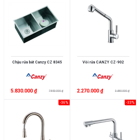
403
Sợi
tổng
hợp
Đá
thạch
anh
SUS201
Chậu rửa bát Canzy CZ 8345
Vòi rửa CANZY CZ-902
Inox
301
Inox
201
5.830.000 ₫
2.270.000 ₫
Thép
7.850.000 ₫
3.480.000 ₫
không
-36%
-33%
gỉ
Đá
SILGRANIT
PuraDur
Inox
phủ