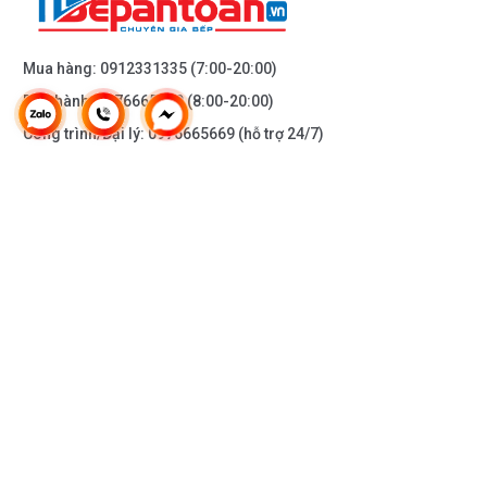
Mua hàng:
0912331335
(7:00-20:00)
Bảo hành:
0976665669
(8:00-20:00)
Công trình/Đại lý:
0976665669
(hỗ trợ 24/7)
THÔNG TIN KHÁC
DOANH NGHIỆP
DANH MỤC SẢN PHẨM
HỖ TRỢ KHÁCH HÀNG