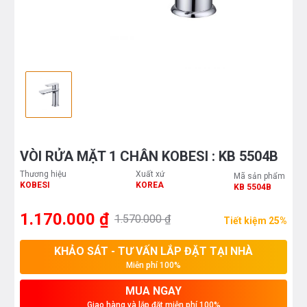
VÒI RỬA MẶT 1 CHÂN KOBESI : KB 5504B
Thương hiệu
Xuất xứ
Mã sản phẩm
KOBESI
KOREA
KB 5504B
1.170.000 ₫
1.570.000 ₫
Tiết kiệm 25%
KHẢO SÁT - TƯ VẤN LẮP ĐẶT TẠI NHÀ
Miễn phí 100%
MUA NGAY
Giao hàng và lắp đặt miễn phí 100%