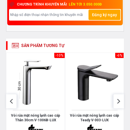
CHƯƠNG TRÌNH KHUYẾN MÃI
LÊN TỚI 3.050.000Đ
Đăng ký ngay
SẢN PHẨM TƯƠNG TỰ
26%
-10%
-6%
p
Vòi rửa mặt nóng lạnh cao cấp
Vòi rửa mặt nóng lạnh cao cấp
Thân 30cm V-1006B-LUX
Teady V-003-LUX