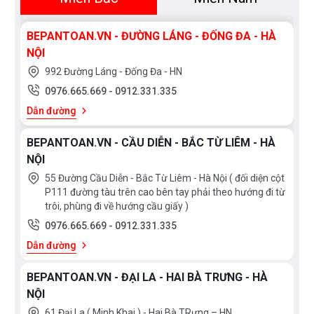
BEPANTOAN.VN - ĐƯỜNG LÁNG - ĐỐNG ĐA - HÀ
NỘI
992 Đường Láng - Đống Đa - HN
0976.665.669
-
0912.331.335
Dẫn đường
BEPANTOAN.VN - CẦU DIỄN - BẮC TỪ LIÊM - HÀ
NỘI
55 Đường Cầu Diễn - Bắc Từ Liêm - Hà Nội ( đối diện cột
P111 đường tàu trên cao bên tay phải theo hướng đi từ
trôi, phùng đi về hướng cầu giấy )
0976.665.669
-
0912.331.335
Dẫn đường
BEPANTOAN.VN - ĐẠI LA - HAI BÀ TRƯNG - HÀ
NỘI
61 Đại La ( Minh Khai ) - Hai Bà TRưng – HN