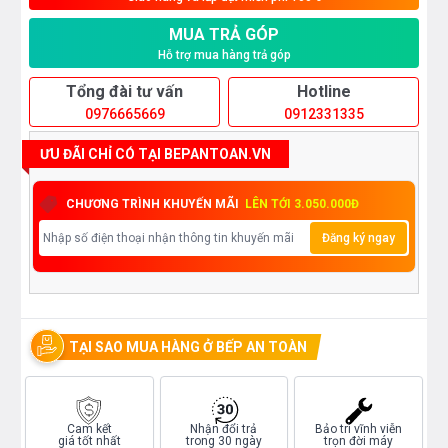
MUA TRẢ GÓP
Hỗ trợ mua hàng trả góp
Tổng đài tư vấn
Hotline
0976665669
0912331335
ƯU ĐÃI CHỈ CÓ TẠI BEPANTOAN.VN
CHƯƠNG TRÌNH KHUYẾN MÃI
LÊN TỚI 3.050.000Đ
Đăng ký ngay
TẠI SAO MUA HÀNG Ở BẾP AN TOÀN
Cam kết
Nhận đổi trả
Bảo trì vĩnh viễn
giá tốt nhất
trong 30 ngày
trọn đời máy