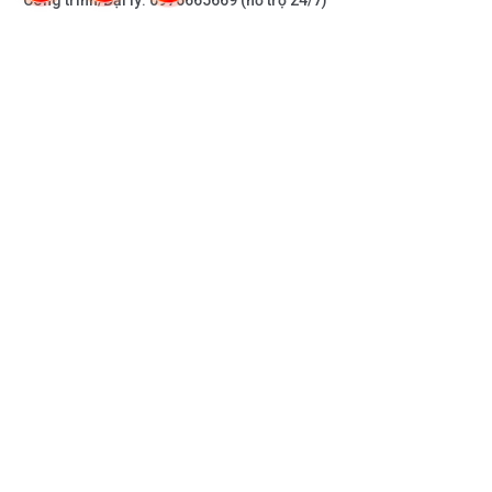
Công trình/Đại lý:
0976665669
(hỗ trợ 24/7)
THÔNG TIN KHÁC
DOANH NGHIỆP
DANH MỤC SẢN PHẨM
HỖ TRỢ KHÁCH HÀNG
KẾT NỐI VỚI CHÚNG TÔI