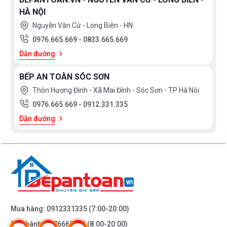
HÀ NỘI
Nguyễn Văn Cừ - Long Biên - HN
0976.665.669
-
0833.665.669
Dẫn đường
BẾP AN TOÀN SÓC SƠN
Thôn Hương Đình - Xã Mai Đình - Sóc Sơn - TP Hà Nôị
0976.665.669
-
0912.331.335
Dẫn đường
Mua hàng:
0912331335
(7:00-20:00)
Bảo hành:
0976665669
(8:00-20:00)