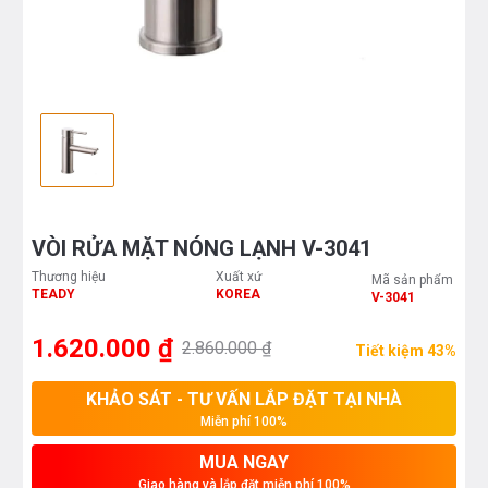
VÒI RỬA MẶT NÓNG LẠNH V-3041
Thương hiệu
Xuất xứ
Mã sản phẩm
TEADY
KOREA
V-3041
1.620.000 ₫
2.860.000 ₫
Tiết kiệm 43%
KHẢO SÁT - TƯ VẤN LẮP ĐẶT TẠI NHÀ
Miễn phí 100%
MUA NGAY
Giao hàng và lắp đặt miễn phí 100%