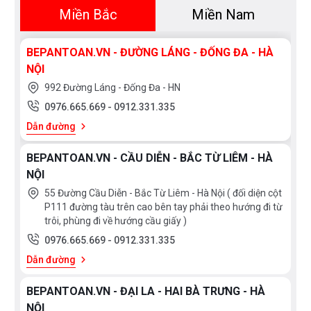
hotline 0976665669 - 0912331335 hoặc trực
Miền Bắc
Miền Nam
tiếp địa chỉ hệ thống của Bếp an toàn để được
tư vấn tốt nhất từ các nhân viên bán hàng của
BEPANTOAN.VN - ĐƯỜNG LÁNG - ĐỐNG ĐA - HÀ
chúng tôi
NỘI
992 Đường Láng - Đống Đa - HN
0976.665.669
-
0912.331.335
Dẫn đường
BEPANTOAN.VN - CẦU DIỄN - BẮC TỪ LIÊM - HÀ
NỘI
55 Đường Cầu Diễn - Bắc Từ Liêm - Hà Nội ( đối diện cột
P111 đường tàu trên cao bên tay phải theo hướng đi từ
trôi, phùng đi về hướng cầu giấy )
0976.665.669
-
0912.331.335
Dẫn đường
BEPANTOAN.VN - ĐẠI LA - HAI BÀ TRƯNG - HÀ
NỘI