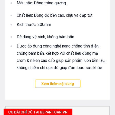
Màu sắc: Đồng tráng gương .
Chất liệu: Đồng độ bền cao, chịu va đập tốt
Kích thước: 200mm
Dễ dàng vệ sinh, không bám bẩn
Được áp dụng công nghệ nano chống tĩnh điện,
chống bám bẩn, kết hợp với chất liệu đồng mạ
crom & niken cao cấp giúp sản phẩm luôn bền lâu,
không nhiễm chì qua đó giúp đảm bảo sức khỏe
Độ bền cao, chống rỉ sét, ăn mòn với mọi nguồn
Xem thêm nội dung
nước
Sản xuất trên dây chuyền công nghệ cao của Hàn
Quốc
ƯU ĐÃI CHỈ CÓ TẠI BEPANTOAN.VN