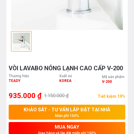
VÒI LAVABO NÓNG LẠNH CAO CẤP V-200
Thương hiệu
Xuất xứ
Mã sản phẩm
TEADY
KOREA
V-200
935.000 ₫
1.150.000 ₫
Tiết kiệm 19%
KHẢO SÁT - TƯ VẤN LẮP ĐẶT TẠI NHÀ
Miễn phí 100%
MUA NGAY
Giao hàng và lắp đặt miễn phí 100%