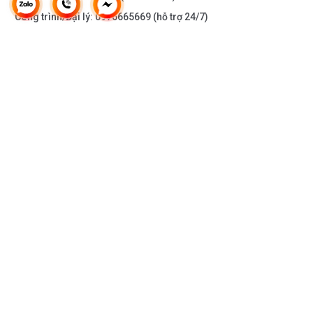
hotline 0976665669 - 0912331335 hoặc trực
Công trình/Đại lý:
0976665669
(hỗ trợ 24/7)
tiếp địa chỉ hệ thống của Bếp an toàn để được
tư vấn tốt nhất từ các nhân viên bán hàng của
chúng tôi
THÔNG TIN KHÁC
DOANH NGHIỆP
DANH MỤC SẢN PHẨM
HỖ TRỢ KHÁCH HÀNG
KẾT NỐI VỚI CHÚNG TÔI