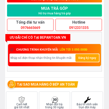
MUA TRẢ GÓP
Hỗ trợ mua hàng trả góp
Tổng đài tư vấn
Hotline
0976665669
0912331335
ƯU ĐÃI CHỈ CÓ TẠI BEPANTOAN.VN
CHƯƠNG TRÌNH KHUYẾN MÃI
LÊN TỚI 3.050.000Đ
Đăng ký ngay
TẠI SAO MUA HÀNG Ở BẾP AN TOÀN
Cam kết
Nhận đổi trả
Bảo trì vĩnh viễn
giá tốt nhất
trong 30 ngày
trọn đời máy