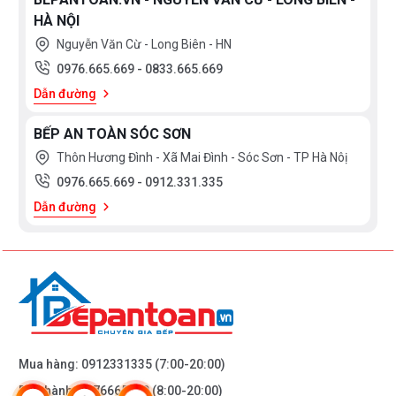
HÀ NỘI
Gia công bằng máy tự động với độ chính xác cao
Nguyễn Văn Cừ - Long Biên - HN
Mạ mẫu sản phẩm.
0976.665.669
-
0833.665.669
Mạ tự động trên dây truyền
Dẫn đường
Đánh bóng sản phẩm.
BẾP AN TOÀN SÓC SƠN
Lắp ráp sản phẩm
Thôn Hương Đình - Xã Mai Đình - Sóc Sơn - TP Hà Nôị
0976.665.669
-
0912.331.335
Kiểm tra, thử nước, đồng gói sản phẩm.
Dẫn đường
Phân phối tới các đại lý độc quyền, ủy quyền của
khu vực.
Bạn quan tâm tới những sản phẩm vòi rửa mặt
cũng như các sản thiết bị phòng tắm và thiết
Mua hàng:
0912331335
(7:00-20:00)
bị nhà bếp vui long liên hệ với chúng tôi theo
Bảo hành:
0976665669
(8:00-20:00)