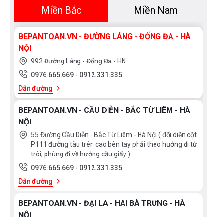
cao và dễ dàng vệ sinh
Miền Bắc
Miền Nam
+ Công nghệ Warm spa sẽ tạo ra dòng nước ấm áp
BEPANTOAN.VN - ĐƯỜNG LÁNG - ĐỐNG ĐA - HÀ
hơn nhờ hạn chế việc thoát nhiệt. Dòng chảy nhẹ nhàng
NỘI
giúp ngăn chặn quá trình tản nhiệt. Nước ôm lấy và
992 Đường Láng - Đống Đa - HN
nhanh chóng làm ấm cơ thể. Chức năng này không chỉ
0976.665.669
-
0912.331.335
được tích hợp ở Vòi Sen mà cả ở ống xả và dẫn
Dẫn đường
nước cầm tay, thích hợp cho những lúc bạn thật sự
BEPANTOAN.VN - CẦU DIỄN - BẮC TỪ LIÊM - HÀ
cần thư giãn, hay trước khi ngủ.
NỘI
+ Van đĩa bằng sứ chống bám cặn bẩn khóa nước an
55 Đường Cầu Diễn - Bắc Từ Liêm - Hà Nội ( đối diện cột
P111 đường tàu trên cao bên tay phải theo hướng đi từ
toàn, đảm bảo cho Sen Vòi hoạt động trơn chu. Tốc
trôi, phùng đi về hướng cầu giấy )
độ dòng nước êm mượt là nhờ thiết kế lõi đồng xả
0976.665.669
-
0912.331.335
nước áp lực âm, tạo bọt khí cho dòng nước ra nhẹ
Dẫn đường
nhàng.
BEPANTOAN.VN - ĐẠI LA - HAI BÀ TRƯNG - HÀ
Được thiết kế đơn giản nên việc lắp đặt vòi cũng dễ
NỘI