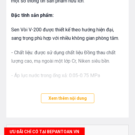
một số thông tin sản phẩm hữu ích:
Đặc tính sản phẩm:
Sen Vòi V-200 được thiết kế theo hướng hiện đại,
sang trọng phù hợp với nhiều không gian phòng tắm.
- Chất liệu: được sử dụng chất liệu Đồng thau chất
lượng cao, mạ ngoài một lớp Cr, Niken siêu bền.
- Áp lực nước trong ống xả: 0.05-0.75 MPa
- Đường kính ống dẫn nước: Φ20.6
Xem thêm nội dung
- Kích thước: 200mm
-
Chọn bộ thiết kế:
ƯU ĐÃI CHỈ CÓ TẠI BEPANTOAN.VN
Củ sen vòi.