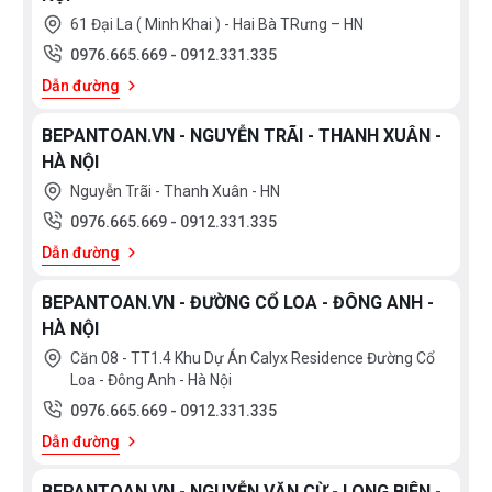
dàng hơn. Kết cấu bên trong vòi vững vàng, vòi nước
61 Đại La ( Minh Khai ) - Hai Bà TRưng – HN
hoạt động tốt hơn, sản phẩm có độ bền cao, không bị
0976.665.669
-
0912.331.335
ăn mòn sau quá trình sử dụng.
Dẫn đường
+ Sen Vòi TEADY được ứng dụng các công nghệ hiện
BEPANTOAN.VN - NGUYỄN TRÃI - THANH XUÂN -
HÀ NỘI
đại, có chất lượng vượt trội từ chất liệu cho đến lớp
Nguyễn Trãi - Thanh Xuân - HN
mạ. Nhờ vậy mà những thiết bị của TEADY có thời gian
0976.665.669
-
0912.331.335
sử dụng lâu dài, gắn bó lâu bền với người tiêu dùng
Dẫn đường
trong quá trình sử dụng.
BEPANTOAN.VN - ĐƯỜNG CỔ LOA - ĐÔNG ANH -
HÀ NỘI
Căn 08 - TT1.4 Khu Dự Án Calyx Residence Đường Cổ
-
Quy trình sản xuất
Loa - Đông Anh - Hà Nội
0976.665.669
-
0912.331.335
Lựa chọn chất liệu đồng tốt
Dẫn đường
Tạo phôi bằng máy đúc áp lực cao (với các sản
phẩn đúc)và máy CNC
BEPANTOAN.VN - NGUYỄN VĂN CỪ - LONG BIÊN -