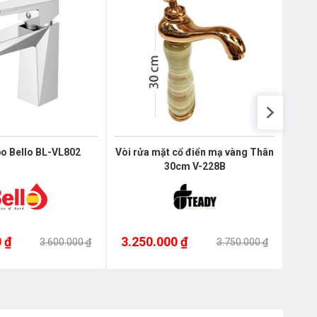
bo Bello BL-VL802
Vòi rửa mặt cổ điển mạ vàng Thân
Vòi
30cm V-228B
 ₫
3.250.000 ₫
3.1
3.600.000 ₫
3.750.000 ₫