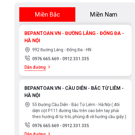
Miền Bắc
Miền Nam
BEPANTOAN.VN - ĐƯỜNG LÁNG - ĐỐNG ĐA -
HÀ NỘI
992 Đường Láng - Đống Đa - HN
0976.665.669
-
0912.331.335
Dẫn đường
BEPANTOAN.VN - CẦU DIỄN - BẮC TỪ LIÊM -
HÀ NỘI
55 Đường Cầu Diễn - Bắc Từ Liêm - Hà Nội ( đối
diện cột P111 đường tàu trên cao bên tay phải
theo hướng đi từ trôi, phùng đi về hướng cầu giấy )
- Thao tác lắp đặt đơn giản, bạn có thể tự mình thay mới n
0976.665.669
-
0912.331.335
Dẫn đường