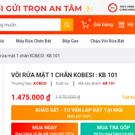
0
Giỏ hàng
Hệ
Mùi
Máy Rửa Chén Bát
Bếp Gas
Chậu Vòi Rửa Bát
 rửa mặt 1 chân KOBESI : KB 101
VÒI RỬA MẶT 1 CHÂN KOBESI : KB 101
|
|
Thương hiệu
KOBESI
Xuất xứ
Mã sản phẩm
KB 101
1.475.000 ₫
1.575.000 ₫
Tiết k
KHẢO SÁT - TƯ VẤN LẮP ĐẶT TẠI NHÀ
Miễn phí 100%
MUA NGAY
MUA TRẢ GÓP
Giao hàng và lắp đặt miễn phí 100%
Hỗ trợ mua hàng trả góp