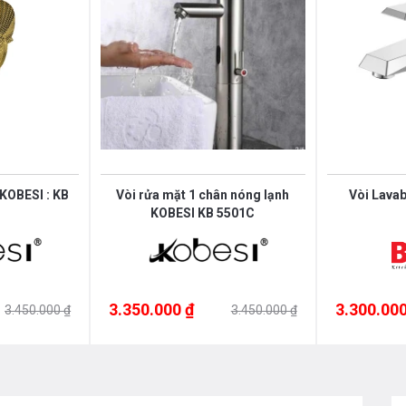
ồng & Kẽm có độ bền cao. Bề mặt vòi nước
 dàng làm sạch, đảm bảo an toàn cho nguồn
 KOBESI : KB
Vòi rửa mặt 1 chân nóng lạnh
Vòi Lava
KOBESI KB 5501C
3.350.000 ₫
3.300.000
3.450.000 ₫
3.450.000 ₫