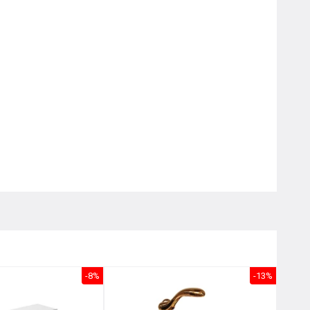
Nôị
0976.665.669
-
0912.331.335
-8%
-13%