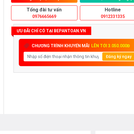
Tổng đài tư vấn
Hotline
0976665669
0912331335
ƯU ĐÃI CHỈ CÓ TẠI BEPANTOAN.VN
CHƯƠNG TRÌNH KHUYẾN MÃI
LÊN TỚI 3.050.000Đ
Đăng ký ngay