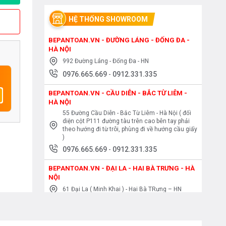
HỆ THỐNG SHOWROOM
BEPANTOAN.VN - ĐƯỜNG LÁNG - ĐỐNG ĐA -
HÀ NỘI
992 Đường Láng - Đống Đa - HN
0976.665.669
-
0912.331.335
BEPANTOAN.VN - CẦU DIỄN - BẮC TỪ LIÊM -
HÀ NỘI
55 Đường Cầu Diễn - Bắc Từ Liêm - Hà Nội ( đối
diện cột P111 đường tàu trên cao bên tay phải
theo hướng đi từ trôi, phùng đi về hướng cầu giấy
)
0976.665.669
-
0912.331.335
BEPANTOAN.VN - ĐẠI LA - HAI BÀ TRƯNG - HÀ
NỘI
61 Đại La ( Minh Khai ) - Hai Bà TRưng – HN
0976.665.669
-
0912.331.335
BEPANTOAN.VN - NGUYỄN TRÃI - THANH