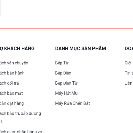
RỢ KHÁCH HÀNG
DANH MỤC SẢN PHẨM
DO
ách vận chuyển
Bếp Từ
Giới
sách bảo hành
Bếp Điện
Tin 
ách đổi trả
Bếp Điện Từ
Liên
sách bảo mật
Máy Hút Mùi
dẫn đặt hàng
Máy Rửa Chén Bát
ách bảo trì, bảo dưỡng
ặt
ách giao, nhận hàng và