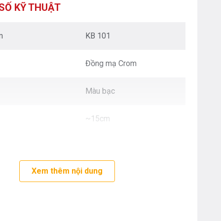
XUÂN - HÀ NỘI
SỐ KỸ THUẬT
Nguyễn Trãi - Thanh Xuân - HN
0976.665.669
-
0912.331.335
m
KB 101
BEPANTOAN.VN - ĐƯỜNG CỔ LOA - ĐÔNG ANH
- HÀ NỘI
Đồng mạ Crom
Căn 08 - TT1.4 Khu Dự Án Calyx Residence
Đường Cổ Loa - Đông Anh - Hà Nội
0976.665.669
-
0912.331.335
Màu bạc
BEPANTOAN.VN - NGUYỄN VĂN CỪ - LONG
BIÊN - HÀ NỘI
~15cm
Nguyễn Văn Cừ - Long Biên - HN
0976.665.669
-
0833.665.669
BEPANTOAN.VN - QUẬN TÂN BÌNH - TP HCM
Hoàng Văn Thụ - Phường 4 - Quân Tân Bình - TP
Xem thêm nội dung
HCM
0912331335
-
0976665669
BẾP AN TOÀN SÓC SƠN
Thôn Hương Đình - Xã Mai Đình - Sóc Sơn - TP Hà