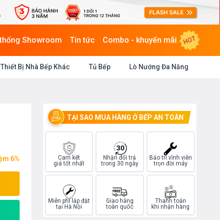
HOT
 thống Showroom
Tin tức
Combo - khuyến mãi
Thiết Bị Nhà Bếp Khác
Tủ Bếp
Lò Nướng Đa Năng
TẠI SAO MUA HÀNG Ở BẾP AN TOÀN
Cam kết
Nhận đổi trả
Bảo trì vĩnh viễn
iệm 6%
giá tốt nhất
trong 30 ngày
trọn đời máy
Miễn phí lắp đặt
Giao hàng
Thanh toán
tại Hà Nội
toàn quốc
khi nhận hàng