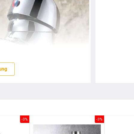
ung
-3%
-3%