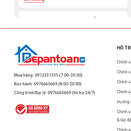
BEPANTOAN.VN - ĐẠI LA - HAI BÀ TRƯNG -
HÀ NỘI
61 Đại La ( Minh Khai ) - Hai Bà TRưng – HN
0976.665.669
-
0912.331.335
HỖ T
Dẫn đường
Chính s
Chính 
BEPANTOAN.VN - NGUYỄN TRÃI - THANH
Mua hàng:
0912331335
(7:00-20:00)
XUÂN - HÀ NỘI
Chính s
Bảo hành:
0976665669
(8:00-20:00)
Nguyễn Trãi - Thanh Xuân - HN
Chính 
Công trình/Đại lý:
0976665669
(hỗ trợ 24/7)
0976.665.669
-
0912.331.335
Hướng 
Dẫn đường
Chính s
& lắp đ
BEPANTOAN.VN - ĐƯỜNG CỔ LOA - ĐÔNG
Chính s