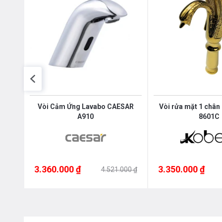
ĐẶC ĐIỂM SẢN PHẨM:
VÒI CHẬU RỬA MẶT
kOBESI KB 101
-
được đúc từ Đ
được xi mạ bởi Niken và Crôm dày, chống bám bẩn và dễ
nước của cả gia đình.
cấp
Vòi Cảm Ứng Lavabo CAESAR
Vòi rửa mặt 1 chân
A910
8601C
3.360.000 ₫
3.350.000 ₫
00 ₫
4.521.000 ₫