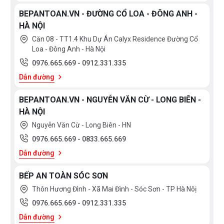
BEPANTOAN.VN - ĐƯỜNG CỔ LOA - ĐÔNG ANH -
HÀ NỘI
Căn 08 - TT1.4 Khu Dự Án Calyx Residence Đường Cổ
Loa - Đông Anh - Hà Nội
0976.665.669
-
0912.331.335
Dẫn đường
BEPANTOAN.VN - NGUYỄN VĂN CỪ - LONG BIÊN -
HÀ NỘI
Nguyễn Văn Cừ - Long Biên - HN
0976.665.669
-
0833.665.669
Dẫn đường
BẾP AN TOÀN SÓC SƠN
Thôn Hương Đình - Xã Mai Đình - Sóc Sơn - TP Hà Nôị
0976.665.669
-
0912.331.335
Dẫn đường