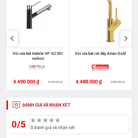
Vòi rửa bát Hafele HF-GC301
Vòi rửa bát rút dây Artan Gold
carbon
4.490.000 ₫
4.488.000 ₫
6.040.000 ₫
5.280.000 ₫
ĐÁNH GIÁ VÀ NHẬN XÉT
0/5
0 đánh giá và nhận xét