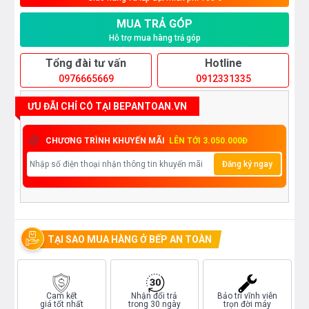
MUA TRẢ GÓP
Hỗ trợ mua hàng trả góp
Tổng đài tư vấn
Hotline
0976665669
0912331335
ƯU ĐÃI CHỈ CÓ TẠI BEPANTOAN.VN
CHƯƠNG TRÌNH KHUYẾN MÃI
LÊN TỚI 3.050.000Đ
Đăng ký ngay
TẠI SAO MUA HÀNG Ở BẾP AN TOÀN
Cam kết
Nhận đổi trả
Bảo trì vĩnh viễn
giá tốt nhất
trong 30 ngày
trọn đời máy