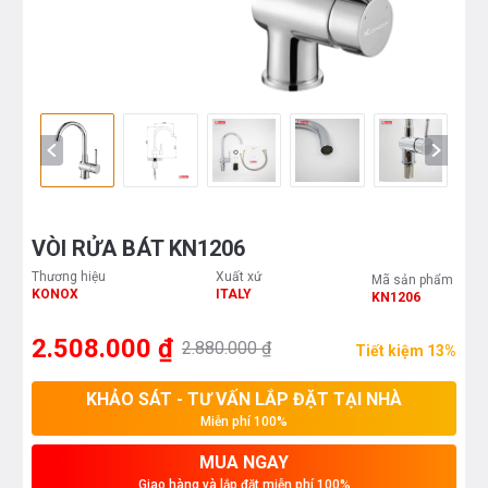
VÒI RỬA BÁT KN1206
Thương hiệu
Xuất xứ
Mã sản phẩm
KONOX
ITALY
KN1206
2.508.000 ₫
2.880.000 ₫
Tiết kiệm 13%
KHẢO SÁT - TƯ VẤN LẮP ĐẶT TẠI NHÀ
Miễn phí 100%
MUA NGAY
Giao hàng và lắp đặt miễn phí 100%