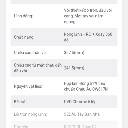
Vòi thiết kế bo tròn, đầu vòi
Chức năng
Hình dáng:
cong. Một tay vòi nằm
ngang
Model KN1206 có 2 đường nóng lạnh
Nóng lạnh + RO + Xoay 360
Chức năng:
Thân vòi xoay 360 độ cho phạm vi tiếp cận lớn
độ
Chiều cao lý tưởng cho mọi thao tác làm bếp
Chiều cao thân vòi:
357.5(mm)
Tay vòi ngang tối ưu không gian bàn bếp
Chiều cao từ mặt chậu đến
241.5(mm)
đầu vòi:
Công nghệ
Hợp kim Đồng 61% tiêu
Nguyên vật liệu:
Tiết kiệm 40% nước với Công nghệ Airpower
chuẩn Châu Âu CW617N
Bề mặt mạ sáng bóng bền lâu, chống bám vân tay
Bề mặt:
PVD Chrome 5 lớp
với công nghệ mạ PVD Chrome 5 lớp
Lõi trộn nóng lạnh:
SEDAL Tây Ban Nha
An toàn cho sức khỏe với lõi hợp kim Đồng 61%
tiêu chuẩn Châu Âu CW617N
Dây cấp:
NEOPERL Thụy Sỹ