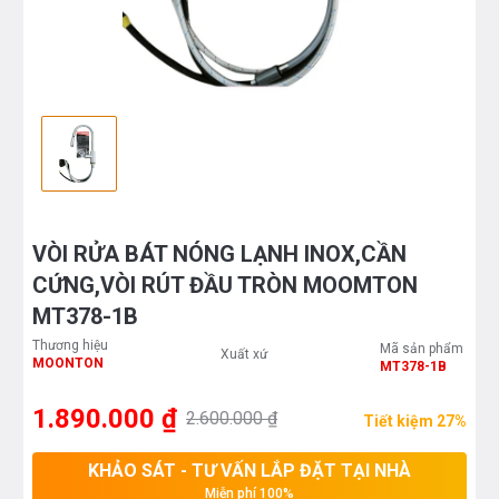
VÒI RỬA BÁT NÓNG LẠNH INOX,CẦN
CỨNG,VÒI RÚT ĐẦU TRÒN MOOMTON
MT378-1B
Thương hiệu
Mã sản phẩm
Xuất xứ
MOONTON
MT378-1B
1.890.000 ₫
2.600.000 ₫
Tiết kiệm 27%
KHẢO SÁT - TƯ VẤN LẮP ĐẶT TẠI NHÀ
Miễn phí 100%