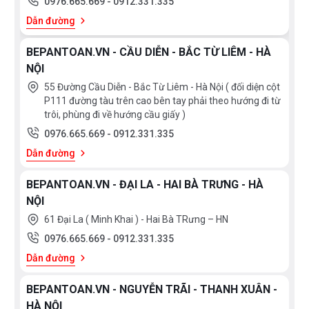
0976.665.669
-
0912.331.335
Dẫn đường
BEPANTOAN.VN - CẦU DIỄN - BẮC TỪ LIÊM - HÀ
NỘI
55 Đường Cầu Diễn - Bắc Từ Liêm - Hà Nội ( đối diện cột
P111 đường tàu trên cao bên tay phải theo hướng đi từ
trôi, phùng đi về hướng cầu giấy )
0976.665.669
-
0912.331.335
Dẫn đường
Vòi rửa bát nóng lạnh MT378-1B được làm từ inox
304 cao cấp
BEPANTOAN.VN - ĐẠI LA - HAI BÀ TRƯNG - HÀ
NỘI
Thiết kế cần cứng chắc chắn
61 Đại La ( Minh Khai ) - Hai Bà TRưng – HN
0976.665.669
-
0912.331.335
Thiết kế cần cứng giúp
vòi rửa bát
đứng vững, không
Dẫn đường
bị lắc hay rung trong quá trình sử dụng. Điều này mang
lại cảm giác chắc chắn, an tâm, đặc biệt khi rửa xoong
BEPANTOAN.VN - NGUYỄN TRÃI - THANH XUÂN -
HÀ NỘI
nồi lớn hoặc thao tác mạnh tay.