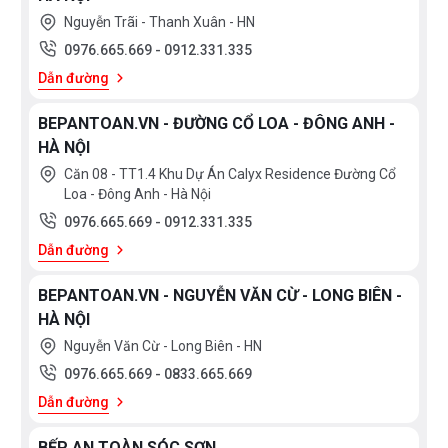
Nguyễn Trãi - Thanh Xuân - HN
Kiểu dáng cần cứng hiện đại còn giúp vòi giữ form
0976.665.669
-
0912.331.335
đẹp lâu dài, phù hợp với nhiều phong cách bếp từ
Dẫn đường
truyền thống đến hiện đại.
BEPANTOAN.VN - ĐƯỜNG CỔ LOA - ĐÔNG ANH -
HÀ NỘI
Vòi rút đầu tròn – Linh hoạt trong mọi
Căn 08 - TT1.4 Khu Dự Án Calyx Residence Đường Cổ
thao tác
Loa - Đông Anh - Hà Nội
0976.665.669
-
0912.331.335
Vòi rửa bát Moomton MT378-1B được thiết kế dạng
Dẫn đường
rút dây, khắc phục được hoàn toàn những nhược điểm
về độ bền của vòi cần mềm và tính cố định cao của
BEPANTOAN.VN - NGUYỄN VĂN CỪ - LONG BIÊN -
HÀ NỘI
vòi cần cứng.
Nguyễn Văn Cừ - Long Biên - HN
Khi sử dụng, bạn có thể dễ dàng điều chỉnh vòi tới các
0976.665.669
-
0833.665.669
vị trí khác nhau trên chậu rửa, giúp việc rửa rau củ,
Dẫn đường
thực phẩm, xoong nồi cỡ lớn hay vệ sinh bồn rửa trở
BẾP AN TOÀN SÓC SƠN