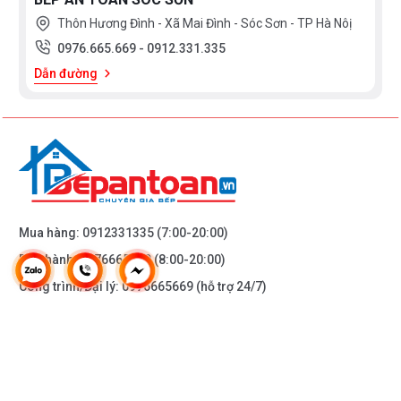
nên nhanh chóng và thuận tiện hơn, giúp tiết kiệm thời
Thôn Hương Đình - Xã Mai Đình - Sóc Sơn - TP Hà Nôị
gian và công sức đáng kể. Với sự linh hoạt này, bạn có
0976.665.669
-
0912.331.335
thể dễ dàng kết hợp với cả
chậu rửa bát 2 hố
và
chậu
Dẫn đường
rửa 1 hố
lớn.
Mua hàng:
0912331335
(7:00-20:00)
Bảo hành:
0976665669
(8:00-20:00)
Công trình/Đại lý:
0976665669
(hỗ trợ 24/7)
THÔNG TIN KHÁC
Thiết kế phù hợp với cả chậu 2 hố và chậu 1 hố lớn