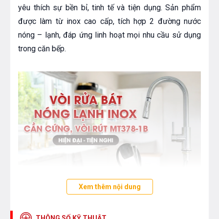
yêu thích sự bền bỉ, tinh tế và tiện dụng. Sản phẩm
được làm từ inox cao cấp, tích hợp 2 đường nước
nóng – lạnh, đáp ứng linh hoạt mọi nhu cầu sử dụng
trong căn bếp.
Xem thêm nội dung
Vòi rửa bát Moomton MT378-1B hiện đại, tiện nghi
THÔNG SỐ KỸ THUẬT