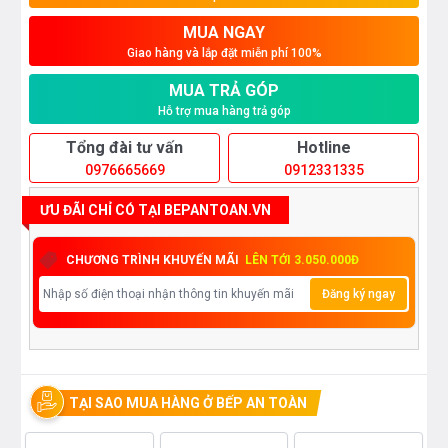
MUA NGAY
Giao hàng và lắp đặt miễn phí 100%
MUA TRẢ GÓP
Hỗ trợ mua hàng trả góp
Tổng đài tư vấn
Hotline
0976665669
0912331335
ƯU ĐÃI CHỈ CÓ TẠI BEPANTOAN.VN
CHƯƠNG TRÌNH KHUYẾN MÃI
LÊN TỚI 3.050.000Đ
Đăng ký ngay
TẠI SAO MUA HÀNG Ở BẾP AN TOÀN