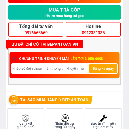
MUA TRẢ GÓP
Hỗ trợ mua hàng trả góp
Tổng đài tư vấn
Hotline
0976665669
0912331335
ƯU ĐÃI CHỈ CÓ TẠI BEPANTOAN.VN
CHƯƠNG TRÌNH KHUYẾN MÃI
LÊN TỚI 3.050.000Đ
Đăng ký ngay
TẠI SAO MUA HÀNG Ở BẾP AN TOÀN
Cam kết
Nhận đổi trả
Bảo trì vĩnh viễn
giá tốt nhất
trong 30 ngày
trọn đời máy