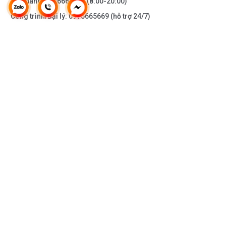
Bảo hành:
0976665669
(8:00-20:00)
Công trình/Đại lý:
0976665669
(hỗ trợ 24/7)
THÔNG TIN KHÁC
DOANH NGHIỆP
DANH MỤC SẢN PHẨM
HỖ TRỢ KHÁCH HÀNG
KẾT NỐI VỚI CHÚNG TÔI