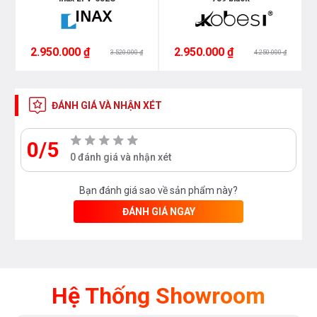
cũng như các sản thiết bị phòng tắm và thiết
bị nhà bếp vui lòng liên hệ với chúng tôi theo
hotline 0976665669 - 0912331335
hoặc trực
2.950.000 ₫
2.950.000 ₫
3.520.000 ₫
4.250.000 ₫
tiếp địa chỉ hệ thống của Bếp an toàn để được
tư vấn tốt nhất từ các nhân viên bán hàng của
ĐÁNH GIÁ VÀ NHẬN XÉT
chúng tôi
0/5
0 đánh giá và nhận xét
Bạn đánh giá sao về sản phẩm này?
ĐÁNH GIÁ NGAY
Hệ Thống Showroom