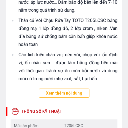
nước, áp lực nước… Đảm bảo độ bền lên đến 7-10
năm trong quá trình sử dụng.
Thân củ Vòi Chậu Rửa Tay TOTO T205LCSC bằng
đồng mạ 1 lớp đồng đỏ, 2 lớp crom , niken .Van
đĩa bằng sứ chống bám cặn bẩn giúp khóa nước
hoàn toàn.
Các linh kiện chân vòi, nén vòi, chụp vòi, ốc định
vị, ốc chân sen ….được làm bằng đồng bền mãi
với thời gian, tránh sự ăn mòn bởi nước và dung
môi có trong nước như axit, sắt, bụi bẩn
Roăng cao su mềm dẻo giúp cho sen vòi không bị
Xem thêm nội dung
rỉ nước trước mọi tác động bên ngoài. Roăng cao
su được ngâm trong mỡ chuyên dụng và chất bảo
THÔNG SỐ KỸ THUẬT
quản tránh sự sâm nhập của chất xúc tác đảm
bảo cao su luôn đảm bảo độ co dãn và bền.
Mã sản phẩm
T205LCSC