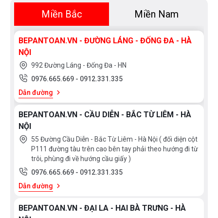
Miền Bắc
Miền Nam
BEPANTOAN.VN - ĐƯỜNG LÁNG - ĐỐNG ĐA - HÀ
NỘI
992 Đường Láng - Đống Đa - HN
0976.665.669
-
0912.331.335
Dẫn đường
BEPANTOAN.VN - CẦU DIỄN - BẮC TỪ LIÊM - HÀ
NỘI
55 Đường Cầu Diễn - Bắc Từ Liêm - Hà Nội ( đối diện cột
P111 đường tàu trên cao bên tay phải theo hướng đi từ
trôi, phùng đi về hướng cầu giấy )
0976.665.669
-
0912.331.335
Dẫn đường
BEPANTOAN.VN - ĐẠI LA - HAI BÀ TRƯNG - HÀ