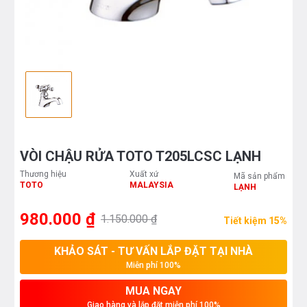
VÒI CHẬU RỬA TOTO T205LCSC LẠNH
Thương hiệu
Xuất xứ
Mã sản phẩm
TOTO
MALAYSIA
LẠNH
980.000 ₫
1.150.000 ₫
Tiết kiệm 15%
KHẢO SÁT - TƯ VẤN LẮP ĐẶT TẠI NHÀ
Miễn phí 100%
MUA NGAY
Giao hàng và lắp đặt miễn phí 100%