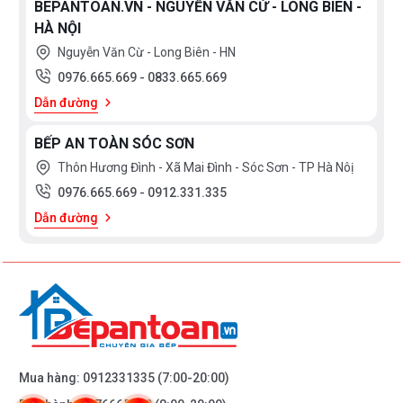
BEPANTOAN.VN - NGUYỄN VĂN CỪ - LONG BIÊN -
HÀ NỘI
Nguyễn Văn Cừ - Long Biên - HN
0976.665.669
-
0833.665.669
Dẫn đường
BẾP AN TOÀN SÓC SƠN
Thôn Hương Đình - Xã Mai Đình - Sóc Sơn - TP Hà Nôị
0976.665.669
-
0912.331.335
Dẫn đường
Mua hàng:
0912331335
(7:00-20:00)