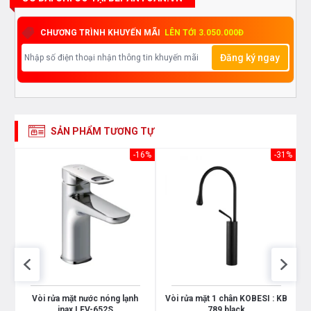
CHƯƠNG TRÌNH KHUYẾN MÃI
LÊN TỚI 3.050.000Đ
Đăng ký ngay
SẢN PHẨM TƯƠNG TỰ
26%
-16%
-31%
p
Vòi rửa mặt nước nóng lạnh
Vòi rửa mặt 1 chân KOBESI : KB
Bạn quan tâm tới những sản phẩm vòi rửa mặt
inax LFV-652S
789 black