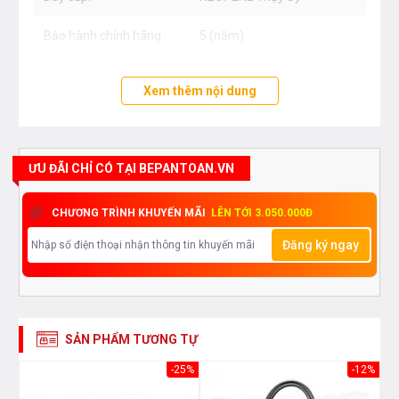
Bảo hành chính hãng :
5 (năm)
Bảo hành chính hãng 5 (năm)
Xem thêm nội dung
ƯU ĐÃI CHỈ CÓ TẠI BEPANTOAN.VN
CHƯƠNG TRÌNH KHUYẾN MÃI
LÊN TỚI 3.050.000Đ
Đăng ký ngay
SẢN PHẨM TƯƠNG TỰ
20%
-25%
-12%