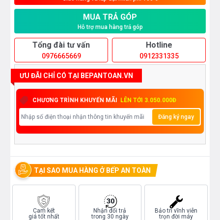
MUA TRẢ GÓP
Hỗ trợ mua hàng trả góp
Tổng đài tư vấn
Hotline
0976665669
0912331335
ƯU ĐÃI CHỈ CÓ TẠI BEPANTOAN.VN
CHƯƠNG TRÌNH KHUYẾN MÃI
LÊN TỚI 3.050.000Đ
Đăng ký ngay
TẠI SAO MUA HÀNG Ở BẾP AN TOÀN
Cam kết
Nhận đổi trả
Bảo trì vĩnh viễn
giá tốt nhất
trong 30 ngày
trọn đời máy