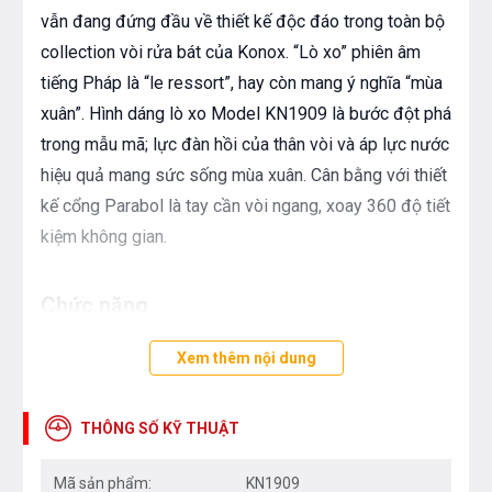
vẫn đang đứng đầu về thiết kế độc đáo trong toàn bộ
collection vòi rửa bát của Konox. “Lò xo” phiên âm
tiếng Pháp là “le ressort”, hay còn mang ý nghĩa “mùa
xuân”. Hình dáng lò xo Model KN1909 là bước đột phá
trong mẫu mã; lực đàn hồi của thân vòi và áp lực nước
hiệu quả mang sức sống mùa xuân. Cân bằng với thiết
kế cổng Parabol là tay cần vòi ngang, xoay 360 độ tiết
kiệm không gian.
Chức năng
Vòi 2 đường nóng lạnh
Xem thêm nội dung
Thân vòi xoay 360 độ cho phạm vi tiếp cận lớn
Thân vòi mềm giúp mở rộng phạm vi thao tác
THÔNG SỐ KỸ THUẬT
Chiều cao lý tưởng cho mọi thao tác làm bếp
Mã sản phẩm:
KN1909