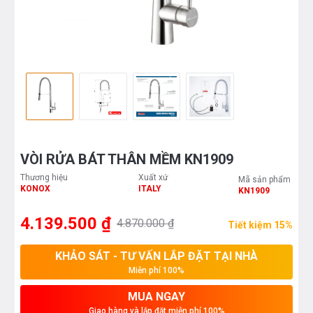
VÒI RỬA BÁT THÂN MỀM KN1909
Thương hiệu
Xuất xứ
Mã sản phẩm
KONOX
ITALY
KN1909
4.139.500 ₫
4.870.000 ₫
Tiết kiệm 15%
KHẢO SÁT - TƯ VẤN LẮP ĐẶT TẠI NHÀ
Miễn phí 100%
MUA NGAY
Giao hàng và lắp đặt miễn phí 100%