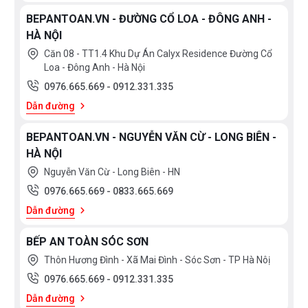
BEPANTOAN.VN - ĐƯỜNG CỔ LOA - ĐÔNG ANH -
HÀ NỘI
Căn 08 - TT1.4 Khu Dự Án Calyx Residence Đường Cổ
Loa - Đông Anh - Hà Nội
0976.665.669
-
0912.331.335
Dẫn đường
BEPANTOAN.VN - NGUYỄN VĂN CỪ - LONG BIÊN -
HÀ NỘI
Nguyễn Văn Cừ - Long Biên - HN
0976.665.669
-
0833.665.669
Dẫn đường
BẾP AN TOÀN SÓC SƠN
Thôn Hương Đình - Xã Mai Đình - Sóc Sơn - TP Hà Nôị
0976.665.669
-
0912.331.335
Dẫn đường