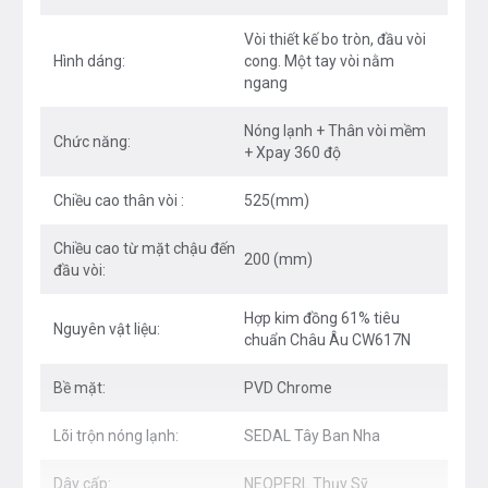
Tay vòi ngang tối ưu không gian bàn bếp
Vòi thiết kế bo tròn, đầu vòi
Hình dáng:
cong. Một tay vòi nằm
Công nghệ
ngang
Tiết kiệm 40% nước với Công nghệ Airpower
Nóng lạnh + Thân vòi mềm
Chức năng:
+ Xpay 360 độ
Bề mặt mạ sáng bóng bền lâu, chống bám vân tay
với công nghệ mạ PVD Chrome 5 lớp
Chiều cao thân vòi :
525(mm)
An toàn cho sức khỏe với lõi hợp kim Đồng 61%
Chiều cao từ mặt chậu đến
200 (mm)
tiêu chuẩn Châu Âu CW617N
đầu vòi:
Vật liệu sản phẩm đạt tiêu chuẩn Quatest1
Hợp kim đồng 61% tiêu
Nguyên vật liệu:
chuẩn Châu Âu CW617N
Độ bền lên đến 500.000 lần đóng mở với lõi trộn
nóng lạnh SEDAL Tây Ban Nha
Bề mặt:
PVD Chrome
Dây cấp nóng lạnh thương hiệu NEOPERL Thụy
Lõi trộn nóng lạnh:
SEDAL Tây Ban Nha
Sỹ chống xoắn, chịu nhiệt tối đa đạt tiêu chuẩn
NSF
Dây cấp:
NEOPERL Thụy Sỹ