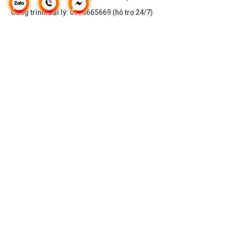
Công trình/Đại lý:
0976665669
(hỗ trợ 24/7)
THÔNG TIN KHÁC
DOANH NGHIỆP
DANH MỤC SẢN PHẨM
HỖ TRỢ KHÁCH HÀNG
KẾT NỐI VỚI CHÚNG TÔI