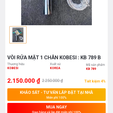
VÒI RỬA MẶT 1 CHÂN KOBESI : KB 789 B
Thương hiệu
Xuất xứ
Mã sản phẩm
KOBESI
KOREA
KB 789
2.150.000 ₫
2.250.000 ₫
Tiết kiệm 4%
KHẢO SÁT - TƯ VẤN LẮP ĐẶT TẠI NHÀ
Miễn phí 100%
MUA NGAY
Giao hàng và lắp đặt miễn phí 100%