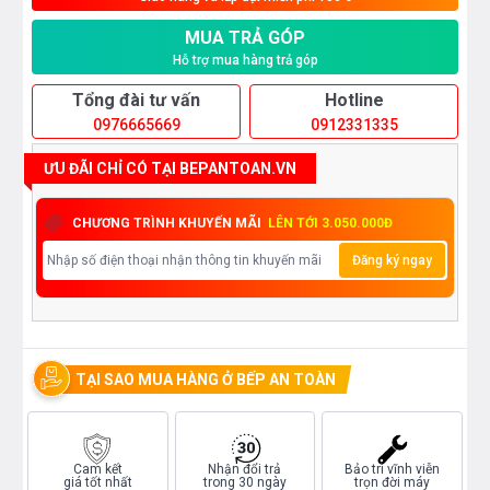
MUA TRẢ GÓP
Hỗ trợ mua hàng trả góp
Tổng đài tư vấn
Hotline
0976665669
0912331335
ƯU ĐÃI CHỈ CÓ TẠI BEPANTOAN.VN
CHƯƠNG TRÌNH KHUYẾN MÃI
LÊN TỚI 3.050.000Đ
Đăng ký ngay
TẠI SAO MUA HÀNG Ở BẾP AN TOÀN
Cam kết
Nhận đổi trả
Bảo trì vĩnh viễn
giá tốt nhất
trong 30 ngày
trọn đời máy