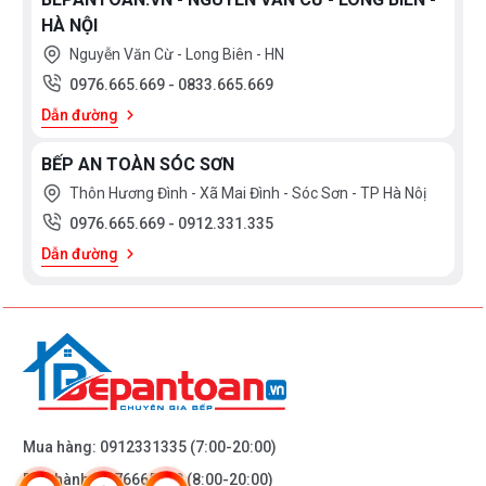
HÀ NỘI
Nguyễn Văn Cừ - Long Biên - HN
0976.665.669
-
0833.665.669
Dẫn đường
BẾP AN TOÀN SÓC SƠN
Thôn Hương Đình - Xã Mai Đình - Sóc Sơn - TP Hà Nôị
0976.665.669
-
0912.331.335
Dẫn đường
Mua hàng:
0912331335
(7:00-20:00)
Bảo hành:
0976665669
(8:00-20:00)