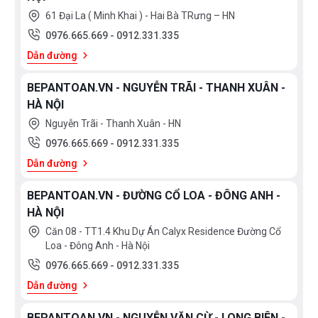
61 Đại La ( Minh Khai ) - Hai Bà TRưng – HN
0976.665.669
-
0912.331.335
Dẫn đường
BEPANTOAN.VN - NGUYỄN TRÃI - THANH XUÂN -
HÀ NỘI
Nguyễn Trãi - Thanh Xuân - HN
0976.665.669
-
0912.331.335
Dẫn đường
BEPANTOAN.VN - ĐƯỜNG CỔ LOA - ĐÔNG ANH -
HÀ NỘI
Căn 08 - TT1.4 Khu Dự Án Calyx Residence Đường Cổ
Loa - Đông Anh - Hà Nội
0976.665.669
-
0912.331.335
Dẫn đường
BEPANTOAN.VN - NGUYỄN VĂN CỪ - LONG BIÊN -