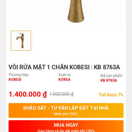
VÒI RỬA MẶT 1 CHÂN KOBESI : KB 8763A
Thương hiệu
Xuất xứ
Mã sản phẩm
KOBESI
KOREA
KB 8763A
1.400.000 ₫
1.500.000 ₫
Tiết kiệm 7%
KHẢO SÁT - TƯ VẤN LẮP ĐẶT TẠI NHÀ
Miễn phí 100%
MUA NGAY
Giao hàng và lắp đặt miễn phí 100%