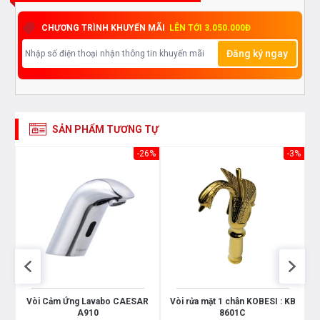
CHƯƠNG TRÌNH KHUYẾN MÃI
LÊN TỚI 3.050.000Đ
Đăng ký ngay
SẢN PHẨM TƯƠNG TỰ
26%
-26%
-3%
p
Vòi Cảm Ứng Lavabo CAESAR
Vòi rửa mặt 1 chân KOBESI : KB
A910
8601C