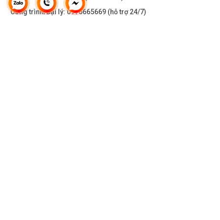
Công trình/Đại lý:
0976665669
(hỗ trợ 24/7)
THÔNG TIN KHÁC
DOANH NGHIỆP
DANH MỤC SẢN PHẨM
HỖ TRỢ KHÁCH HÀNG
KẾT NỐI VỚI CHÚNG TÔI