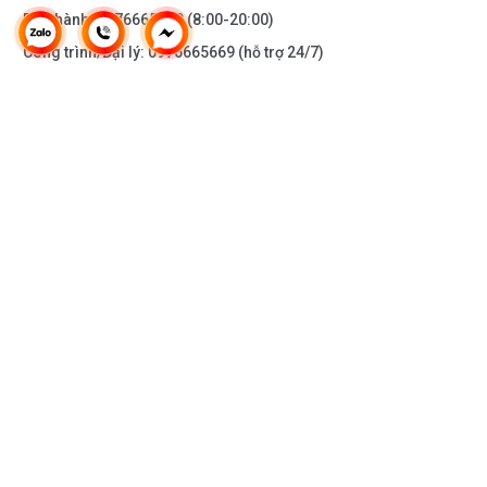
Bảo hành:
0976665669
(8:00-20:00)
Công trình/Đại lý:
0976665669
(hỗ trợ 24/7)
THÔNG TIN KHÁC
DOANH NGHIỆP
DANH MỤC SẢN PHẨM
HỖ TRỢ KHÁCH HÀNG
KẾT NỐI VỚI CHÚNG TÔI