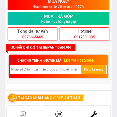
MUA NGAY
Giao hàng và lắp đặt miễn phí 100%
MUA TRẢ GÓP
Hỗ trợ mua hàng trả góp
Tổng đài tư vấn
Hotline
0976665669
0912331335
ƯU ĐÃI CHỈ CÓ TẠI BEPANTOAN.VN
CHƯƠNG TRÌNH KHUYẾN MÃI
LÊN TỚI 3.050.000Đ
Đăng ký ngay
TẠI SAO MUA HÀNG Ở BẾP AN TOÀN