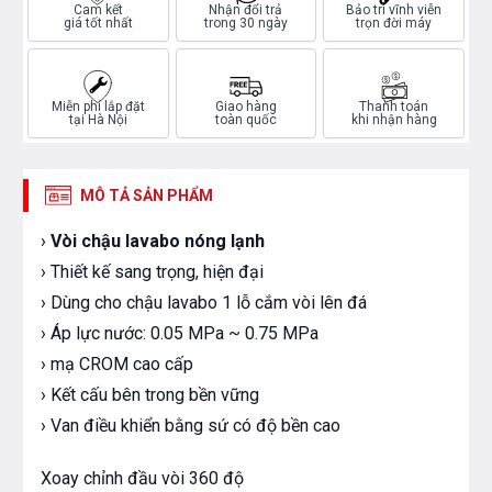
Cam kết
Nhận đổi trả
Bảo trì vĩnh viễn
giá tốt nhất
trong 30 ngày
trọn đời máy
Miễn phí lắp đặt
Giao hàng
Thanh toán
tại Hà Nội
toàn quốc
khi nhận hàng
MÔ TẢ SẢN PHẨM
›
Vòi chậu lavabo nóng lạnh
› Thiết kế sang trọng, hiện đại
› Dùng cho chậu lavabo 1 lỗ cắm vòi lên đá
› Áp lực nước: 0.05 MPa ~ 0.75 MPa
› mạ CROM cao cấp
› Kết cấu bên trong bền vững
› Van điều khiển bằng sứ có độ bền cao
Xoay chỉnh đầu vòi 360 độ