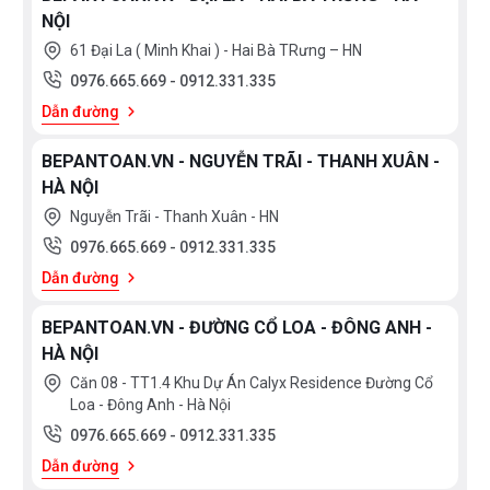
NỘI
61 Đại La ( Minh Khai ) - Hai Bà TRưng – HN
0976.665.669
-
0912.331.335
Dẫn đường
BEPANTOAN.VN - NGUYỄN TRÃI - THANH XUÂN -
HÀ NỘI
Nguyễn Trãi - Thanh Xuân - HN
0976.665.669
-
0912.331.335
Dẫn đường
BEPANTOAN.VN - ĐƯỜNG CỔ LOA - ĐÔNG ANH -
HÀ NỘI
Căn 08 - TT1.4 Khu Dự Án Calyx Residence Đường Cổ
Loa - Đông Anh - Hà Nội
0976.665.669
-
0912.331.335
Dẫn đường