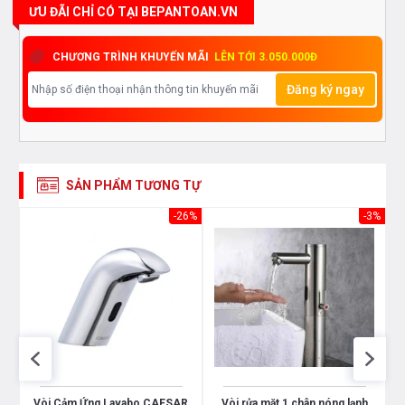
ƯU ĐÃI CHỈ CÓ TẠI BEPANTOAN.VN
CHƯƠNG TRÌNH KHUYẾN MÃI
LÊN TỚI 3.050.000Đ
Đăng ký ngay
SẢN PHẨM TƯƠNG TỰ
26%
-26%
-3%
p
Vòi Cảm Ứng Lavabo CAESAR
Vòi rửa mặt 1 chân nóng lạnh
V