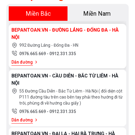
Miền Bắc
Miền Nam
BEPANTOAN.VN - ĐƯỜNG LÁNG - ĐỐNG ĐA - HÀ
NỘI
992 Đường Láng - Đống Đa - HN
0976.665.669
-
0912.331.335
Dẫn đường
BEPANTOAN.VN - CẦU DIỄN - BẮC TỪ LIÊM - HÀ
NỘI
55 Đường Cầu Diễn - Bắc Từ Liêm - Hà Nội ( đối diện cột
P111 đường tàu trên cao bên tay phải theo hướng đi từ
trôi, phùng đi về hướng cầu giấy )
0976.665.669
-
0912.331.335
Dẫn đường
BEPANTOAN.VN - ĐẠI LA - HAI BÀ TRƯNG - HÀ