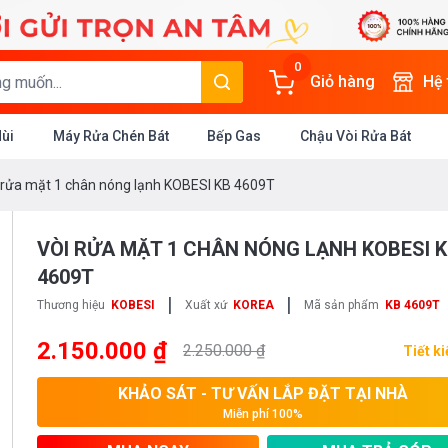
0
Giỏ hàng
Hệ
Mùi
Máy Rửa Chén Bát
Bếp Gas
Chậu Vòi Rửa Bát
 rửa mặt 1 chân nóng lạnh KOBESI KB 4609T
VÒI RỬA MẶT 1 CHÂN NÓNG LẠNH KOBESI 
4609T
|
|
Thương hiệu
KOBESI
Xuất xứ
KOREA
Mã sản phẩm
KB 4609T
2.150.000 ₫
2.250.000 ₫
Tiết k
KHẢO SÁT - TƯ VẤN LẮP ĐẶT TẠI NHÀ
Miễn phí 100%