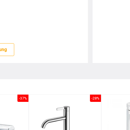
ung
-37%
-28%