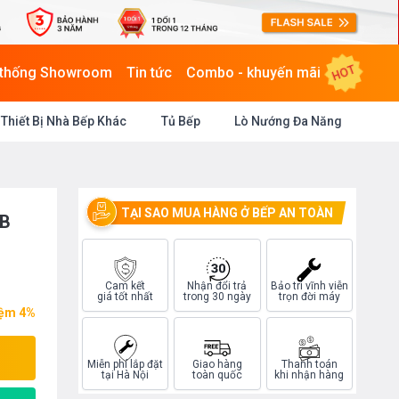
HOT
 thống Showroom
Tin tức
Combo - khuyến mãi
Thiết Bị Nhà Bếp Khác
Tủ Bếp
Lò Nướng Đa Năng
TẠI SAO MUA HÀNG Ở BẾP AN TOÀN
KB
Cam kết
Nhận đổi trả
Bảo trì vĩnh viễn
giá tốt nhất
trong 30 ngày
trọn đời máy
iệm 4%
Miễn phí lắp đặt
Giao hàng
Thanh toán
tại Hà Nội
toàn quốc
khi nhận hàng