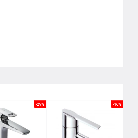
Nôị
0976.665.669
-
0912.331.335
-29%
-16%