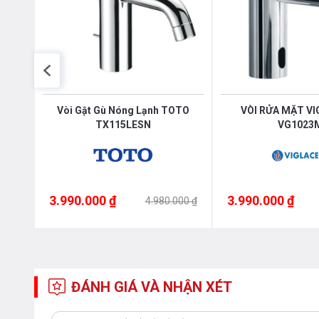
cấp
Vòi Gật Gù Nóng Lạnh TOTO
VÒI RỬA MẶT V
TX115LESN
VG1023
3.990.000 ₫
3.990.000 ₫
00 ₫
4.980.000 ₫
ĐÁNH GIÁ VÀ NHẬN XÉT