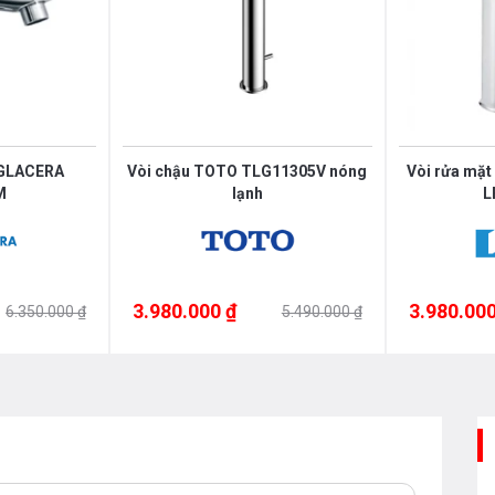
IGLACERA
Vòi chậu TOTO TLG11305V nóng
Vòi rửa mặt
M
lạnh
L
3.980.000 ₫
3.980.000
6.350.000 ₫
5.490.000 ₫