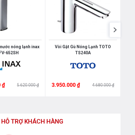
 nước nóng lạnh inax
Vòi Gật Gù Nóng Lạnh TOTO
Vò
FV-652SH
TS240A
 ₫
3.950.000 ₫
3.9
5.620.000 ₫
4.680.000 ₫
HỖ TRỢ KHÁCH HÀNG