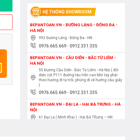
HỆ THỐNG SHOWROOM
BEPANTOAN.VN - ĐƯỜNG LÁNG - ĐỐNG ĐA -
HÀ NỘI
992 Đường Láng - Đống Đa - HN
0976.665.669
-
0912.331.335
BEPANTOAN.VN - CẦU DIỄN - BẮC TỪ LIÊM -
HÀ NỘI
55 Đường Cầu Diễn - Bắc Từ Liêm - Hà Nội ( đối
diện cột P111 đường tàu trên cao bên tay phải
theo hướng đi từ trôi, phùng đi về hướng cầu giấy
)
0976.665.669
-
0912.331.335
BEPANTOAN.VN - ĐẠI LA - HAI BÀ TRƯNG - HÀ
NỘI
61 Đại La ( Minh Khai ) - Hai Bà TRưng – HN
0976.665.669
-
0912.331.335
BEPANTOAN.VN - NGUYỄN TRÃI - THANH