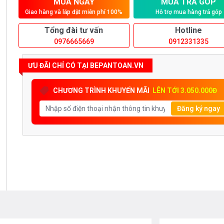
MUA NGAY
MUA TRẢ GÓP
Giao hàng và lắp đặt miễn phí 100%
Hỗ trợ mua hàng trả góp
Tổng đài tư vấn
Hotline
0976665669
0912331335
ƯU ĐÃI CHỈ CÓ TẠI BEPANTOAN.VN
CHƯƠNG TRÌNH KHUYẾN MÃI
LÊN TỚI 3.050.000Đ
Đăng ký ngay