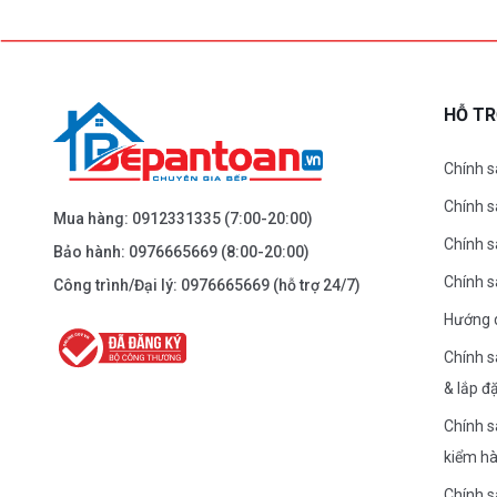
BEPANTOAN.VN - ĐẠI LA - HAI BÀ TRƯNG -
HÀ NỘI
61 Đại La ( Minh Khai ) - Hai Bà TRưng – HN
0976.665.669
-
0912.331.335
HỖ T
Dẫn đường
Chính s
Chính 
BEPANTOAN.VN - NGUYỄN TRÃI - THANH
Mua hàng:
0912331335
(7:00-20:00)
XUÂN - HÀ NỘI
Chính s
Bảo hành:
0976665669
(8:00-20:00)
Nguyễn Trãi - Thanh Xuân - HN
Chính 
Công trình/Đại lý:
0976665669
(hỗ trợ 24/7)
0976.665.669
-
0912.331.335
Hướng 
Dẫn đường
Chính s
& lắp đ
BEPANTOAN.VN - ĐƯỜNG CỔ LOA - ĐÔNG
Chính s
ANH - HÀ NỘI
kiểm h
Căn 08 - TT1.4 Khu Dự Án Calyx Residence Đường
Cổ Loa - Đông Anh - Hà Nội
Chính 