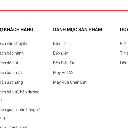
RỢ KHÁCH HÀNG
DANH MỤC SẢN PHẨM
DO
ách vận chuyển
Bếp Từ
Giới
sách bảo hành
Bếp Điện
Tin 
ách đổi trả
Bếp Điện Từ
Liên
sách bảo mật
Máy Hút Mùi
dẫn đặt hàng
Máy Rửa Chén Bát
ách bảo trì, bảo dưỡng
ặt
ách giao, nhận hàng và
àng
sách Thanh Toán