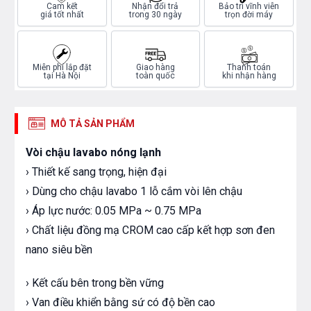
Cam kết
Nhận đổi trả
Bảo trì vĩnh viễn
giá tốt nhất
trong 30 ngày
trọn đời máy
Miễn phí lắp đặt
Giao hàng
Thanh toán
tại Hà Nội
toàn quốc
khi nhận hàng
MÔ TẢ SẢN PHẨM
Vòi chậu lavabo nóng lạnh
› Thiết kế sang trọng, hiện đại
› Dùng cho chậu lavabo 1 lỗ cắm vòi lên chậu
› Áp lực nước: 0.05 MPa ~ 0.75 MPa
› Chất liệu đồng mạ CROM cao cấp kết hợp sơn đen
nano siêu bền
› Kết cấu bên trong bền vững
› Van điều khiển bằng sứ có độ bền cao