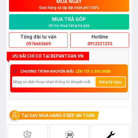
MUA NGAY
Giao hàng và lắp đặt miễn phí 100%
MUA TRẢ GÓP
Hỗ trợ mua hàng trả góp
Tổng đài tư vấn
Hotline
0976665669
0912331335
ƯU ĐÃI CHỈ CÓ TẠI BEPANTOAN.VN
CHƯƠNG TRÌNH KHUYẾN MÃI
LÊN TỚI 3.050.000Đ
Đăng ký ngay
TẠI SAO MUA HÀNG Ở BẾP AN TOÀN