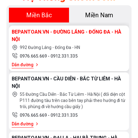
Miền Bắc
Miền Nam
BEPANTOAN.VN - ĐƯỜNG LÁNG - ĐỐNG ĐA - HÀ
NỘI
992 Đường Láng - Đống Đa - HN
0976.665.669
-
0912.331.335
Dẫn đường
BEPANTOAN.VN - CẦU DIỄN - BẮC TỪ LIÊM - HÀ
NỘI
55 Đường Cầu Diễn - Bắc Từ Liêm - Hà Nội ( đối diện cột
P111 đường tàu trên cao bên tay phải theo hướng đi từ
trôi, phùng đi về hướng cầu giấy )
0976.665.669
-
0912.331.335
Dẫn đường
BEPANTOAN.VN - ĐẠI LA - HAI BÀ TRƯNG - HÀ