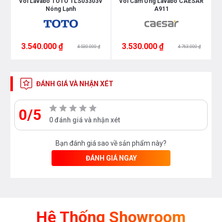
p
Vòi Lavabo TOTO TLS03303V
Vòi Cảm Ứng Lavabo CAESAR
Nóng Lạnh
A911
3.540.000 ₫
3.530.000 ₫
4.530.000 ₫
4.763.000 ₫
ĐÁNH GIÁ VÀ NHẬN XÉT
0/5
0 đánh giá và nhận xét
Bạn đánh giá sao về sản phẩm này?
ĐÁNH GIÁ NGAY
Hệ Thống Showroom