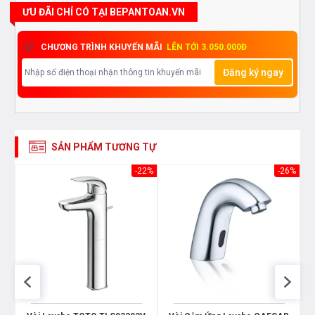
ƯU ĐÃI CHỈ CÓ TẠI BEPANTOAN.VN
CHƯƠNG TRÌNH KHUYẾN MÃI
LÊN TỚI 3.050.000Đ
Đăng ký ngay
SẢN PHẨM TƯƠNG TỰ
26%
-22%
-26%