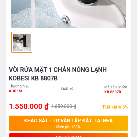
VÒI RỬA MẶT 1 CHÂN NÓNG LẠNH
KOBESI KB 8807B
Thương hiệu
Mã sản phẩm
Xuất xứ
KOBESI
KB 8807B
1.550.000 ₫
1.650.000 ₫
Tiết kiệm 6%
KHẢO SÁT - TƯ VẤN LẮP ĐẶT TẠI NHÀ
Miễn phí 100%