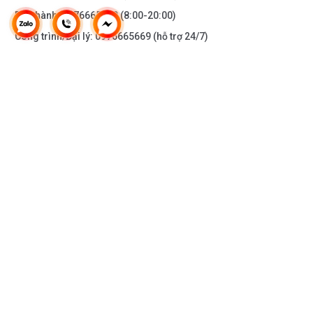
Bảo hành:
0976665669
(8:00-20:00)
Công trình/Đại lý:
0976665669
(hỗ trợ 24/7)
THÔNG TIN KHÁC
DOANH NGHIỆP
DANH MỤC SẢN PHẨM
HỖ TRỢ KHÁCH HÀNG
KẾT NỐI VỚI CHÚNG TÔI