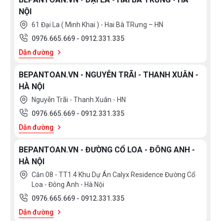
NỘI
61 Đại La ( Minh Khai ) - Hai Bà TRưng – HN
0976.665.669
-
0912.331.335
Dẫn đường
BEPANTOAN.VN - NGUYỄN TRÃI - THANH XUÂN -
HÀ NỘI
Nguyễn Trãi - Thanh Xuân - HN
0976.665.669
-
0912.331.335
Dẫn đường
BEPANTOAN.VN - ĐƯỜNG CỔ LOA - ĐÔNG ANH -
HÀ NỘI
Căn 08 - TT1.4 Khu Dự Án Calyx Residence Đường Cổ
Loa - Đông Anh - Hà Nội
0976.665.669
-
0912.331.335
Dẫn đường