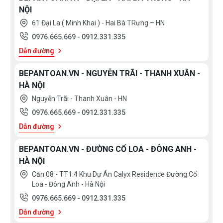
NỘI
61 Đại La ( Minh Khai ) - Hai Bà TRưng – HN
0976.665.669
-
0912.331.335
Dẫn đường
BEPANTOAN.VN - NGUYỄN TRÃI - THANH XUÂN -
HÀ NỘI
Nguyễn Trãi - Thanh Xuân - HN
0976.665.669
-
0912.331.335
Dẫn đường
BEPANTOAN.VN - ĐƯỜNG CỔ LOA - ĐÔNG ANH -
HÀ NỘI
Căn 08 - TT1.4 Khu Dự Án Calyx Residence Đường Cổ
Loa - Đông Anh - Hà Nội
0976.665.669
-
0912.331.335
Dẫn đường