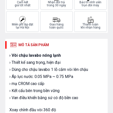
Cam kết
Nhận đổi trả
Bảo trì vĩnh viễn
giá tốt nhất
trong 30 ngày
trọn đời máy
Miễn phí lắp đặt
Giao hàng
Thanh toán
tại Hà Nội
toàn quốc
khi nhận hàng
MÔ TẢ SẢN PHẨM
› Vòi chậu lavabo nóng lạnh
› Thiết kế sang trọng, hiện đại
› Dùng cho chậu lavabo 1 lỗ cắm vòi lên chậu
› Áp lực nước: 0.05 MPa ~ 0.75 MPa
› mạ CROM cao cấp
› Kết cấu bên trong bền vững
› Van điều khiển bằng sứ có độ bền cao
Xoay chỉnh đầu vòi 360 độ