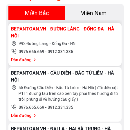
Miền Bắc
Miền Nam
BEPANTOAN.VN - ĐƯỜNG LÁNG - ĐỐNG ĐA - HÀ
NỘI
992 Đường Láng - Đống Đa - HN
0976.665.669
-
0912.331.335
Dẫn đường
BEPANTOAN.VN - CẦU DIỄN - BẮC TỪ LIÊM - HÀ
NỘI
55 Đường Cầu Diễn - Bắc Từ Liêm - Hà Nội ( đối diện cột
P111 đường tàu trên cao bên tay phải theo hướng đi từ
trôi, phùng đi về hướng cầu giấy )
0976.665.669
-
0912.331.335
Dẫn đường
BEPANTOAN.VN - ĐẠI LA - HAI BÀ TRƯNG - HÀ