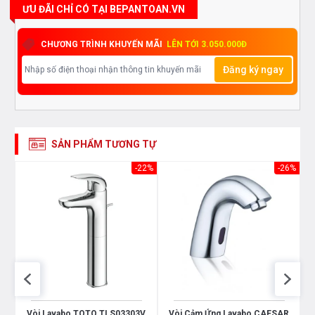
ƯU ĐÃI CHỈ CÓ TẠI BEPANTOAN.VN
CHƯƠNG TRÌNH KHUYẾN MÃI
LÊN TỚI 3.050.000Đ
Đăng ký ngay
SẢN PHẨM TƯƠNG TỰ
26%
-22%
-26%
p
Vòi Lavabo TOTO TLS03303V
Vòi Cảm Ứng Lavabo CAESAR