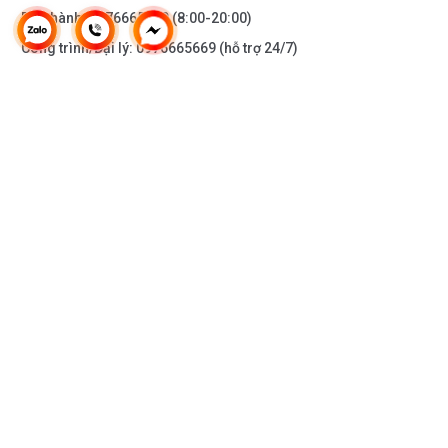
Bảo hành:
0976665669
(8:00-20:00)
Công trình/Đại lý:
0976665669
(hỗ trợ 24/7)
THÔNG TIN KHÁC
DOANH NGHIỆP
DANH MỤC SẢN PHẨM
HỖ TRỢ KHÁCH HÀNG
KẾT NỐI VỚI CHÚNG TÔI