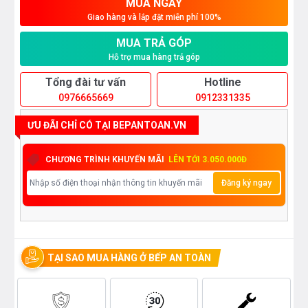
MUA NGAY
Giao hàng và lắp đặt miễn phí 100%
MUA TRẢ GÓP
Hỗ trợ mua hàng trả góp
Tổng đài tư vấn
Hotline
0976665669
0912331335
ƯU ĐÃI CHỈ CÓ TẠI BEPANTOAN.VN
CHƯƠNG TRÌNH KHUYẾN MÃI
LÊN TỚI 3.050.000Đ
Đăng ký ngay
TẠI SAO MUA HÀNG Ở BẾP AN TOÀN