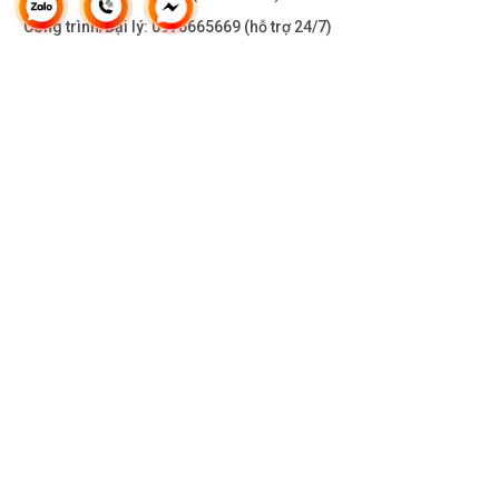
Công trình/Đại lý:
0976665669
(hỗ trợ 24/7)
THÔNG TIN KHÁC
DOANH NGHIỆP
DANH MỤC SẢN PHẨM
HỖ TRỢ KHÁCH HÀNG
KẾT NỐI VỚI CHÚNG TÔI