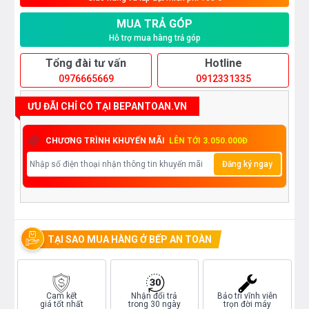
MUA TRẢ GÓP
Hỗ trợ mua hàng trả góp
Tổng đài tư vấn
Hotline
0976665669
0912331335
ƯU ĐÃI CHỈ CÓ TẠI BEPANTOAN.VN
CHƯƠNG TRÌNH KHUYẾN MÃI
LÊN TỚI 3.050.000Đ
Đăng ký ngay
TẠI SAO MUA HÀNG Ở BẾP AN TOÀN
Cam kết
Nhận đổi trả
Bảo trì vĩnh viễn
giá tốt nhất
trong 30 ngày
trọn đời máy