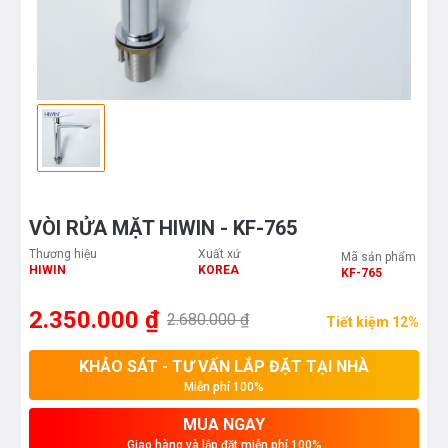
VÒI RỬA MẶT HIWIN - KF-765
Thương hiệu
Xuất xứ
Mã sản phẩm
HIWIN
KOREA
KF-765
2.350.000 ₫
2.680.000 ₫
Tiết kiệm 12%
KHẢO SÁT - TƯ VẤN LẮP ĐẶT TẠI NHÀ
Miễn phí 100%
MUA NGAY
Giao hàng và lắp đặt miễn phí 100%