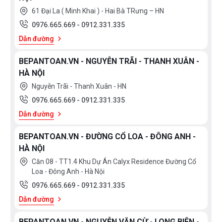
61 Đại La ( Minh Khai ) - Hai Bà TRưng – HN
0976.665.669
-
0912.331.335
Dẫn đường
BEPANTOAN.VN - NGUYỄN TRÃI - THANH XUÂN -
HÀ NỘI
Nguyễn Trãi - Thanh Xuân - HN
0976.665.669
-
0912.331.335
Dẫn đường
BEPANTOAN.VN - ĐƯỜNG CỔ LOA - ĐÔNG ANH -
HÀ NỘI
Căn 08 - TT1.4 Khu Dự Án Calyx Residence Đường Cổ
Loa - Đông Anh - Hà Nội
0976.665.669
-
0912.331.335
Dẫn đường
BEPANTOAN.VN - NGUYỄN VĂN CỪ - LONG BIÊN -