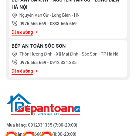
HÀ NỘI
Nguyễn Văn Cừ - Long Biên - HN
0976.665.669
-
0833.665.669
Dẫn đường
BẾP AN TOÀN SÓC SƠN
Thôn Hương Đình - Xã Mai Đình - Sóc Sơn - TP Hà Nôị
0976.665.669
-
0912.331.335
Dẫn đường
Mua hàng:
0912331335
(7:00-20:00)
Bảo hành:
0976665669
(8:00-20:00)