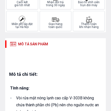
Cam kết
Nhận đổi trả
Bảo trì vĩnh viễn
giá tốt nhất
trong 30 ngày
trọn đời máy
Miễn phí lắp đặt
Giao hàng
Thanh toán
tại Hà Nội
toàn quốc
khi nhận hàng
MÔ TẢ SẢN PHẨM
Mô tả chi tiết:
Tính năng:
Vòi rửa mặt nóng lạnh cao cấp V-303B không
chứa thành phần chì (Pb) nên cho nguồn nước an