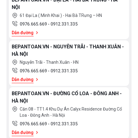
NỘI
61 Đại La ( Minh Khai ) - Hai Bà TRưng – HN
0976.665.669
-
0912.331.335
Dẫn đường
BEPANTOAN.VN - NGUYỄN TRÃI - THANH XUÂN -
HÀ NỘI
Nguyễn Trãi - Thanh Xuân - HN
0976.665.669
-
0912.331.335
Dẫn đường
BEPANTOAN.VN - ĐƯỜNG CỔ LOA - ĐÔNG ANH -
HÀ NỘI
Căn 08 - TT1.4 Khu Dự Án Calyx Residence Đường Cổ
Loa - Đông Anh - Hà Nội
0976.665.669
-
0912.331.335
Dẫn đường