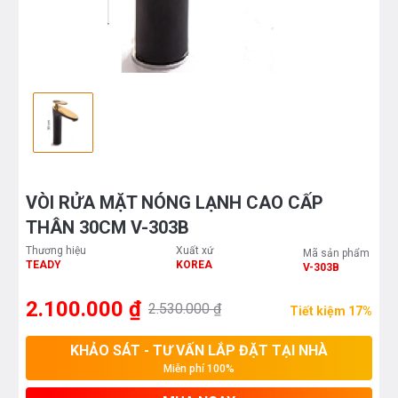
VÒI RỬA MẶT NÓNG LẠNH CAO CẤP
THÂN 30CM V-303B
Thương hiệu
Xuất xứ
Mã sản phẩm
TEADY
KOREA
V-303B
2.100.000 ₫
2.530.000 ₫
Tiết kiệm 17%
KHẢO SÁT - TƯ VẤN LẮP ĐẶT TẠI NHÀ
Miễn phí 100%