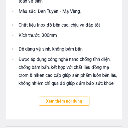
toàn vệ sinh
Màu sắc: Đen Tuyền - Mạ Vàng.
Chất liệu Inox độ bền cao, chịu va đập tốt
Kích thước: 300mm
Dễ dàng vệ sinh, không bám bẩn
Được áp dụng công nghệ nano chống tĩnh điện,
chống bám bẩn, kết hợp với chất liệu đồng mạ
crom & niken cao cấp giúp sản phẩm luôn bền lâu,
không nhiễm chì qua đó giúp đảm bảo sức khỏe
Độ bền cao, chống rỉ sét, ăn mòn với mọi nguồn
Xem thêm nội dung
nước
Sản xuất trên dây chuyền công nghệ cao của Hàn
Quốc