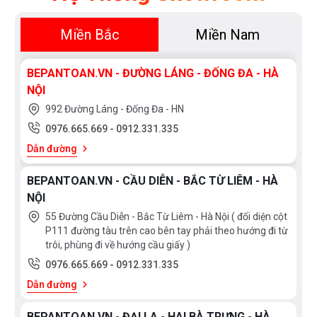
Miền Bắc
Miền Nam
BEPANTOAN.VN - ĐƯỜNG LÁNG - ĐỐNG ĐA - HÀ
NỘI
992 Đường Láng - Đống Đa - HN
0976.665.669
-
0912.331.335
Dẫn đường
BEPANTOAN.VN - CẦU DIỄN - BẮC TỪ LIÊM - HÀ
NỘI
55 Đường Cầu Diễn - Bắc Từ Liêm - Hà Nội ( đối diện cột
P111 đường tàu trên cao bên tay phải theo hướng đi từ
trôi, phùng đi về hướng cầu giấy )
0976.665.669
-
0912.331.335
Dẫn đường
BEPANTOAN.VN - ĐẠI LA - HAI BÀ TRƯNG - HÀ