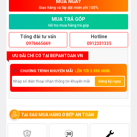
MUA NGAY
Giao hàng và lắp đặt miễn phí 100%
MUA TRẢ GÓP
Hỗ trợ mua hàng trả góp
Tổng đài tư vấn
Hotline
0976665669
0912331335
ƯU ĐÃI CHỈ CÓ TẠI BEPANTOAN.VN
CHƯƠNG TRÌNH KHUYẾN MÃI
LÊN TỚI 3.050.000Đ
Đăng ký ngay
TẠI SAO MUA HÀNG Ở BẾP AN TOÀN