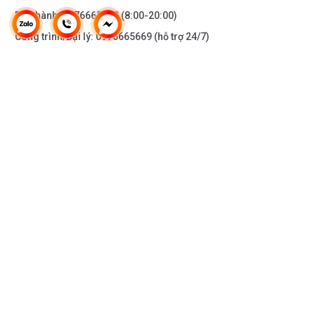
Bảo hành:
0976665669
(8:00-20:00)
Công trình/Đại lý:
0976665669
(hỗ trợ 24/7)
THÔNG TIN KHÁC
DOANH NGHIỆP
DANH MỤC SẢN PHẨM
HỖ TRỢ KHÁCH HÀNG
KẾT NỐI VỚI CHÚNG TÔI