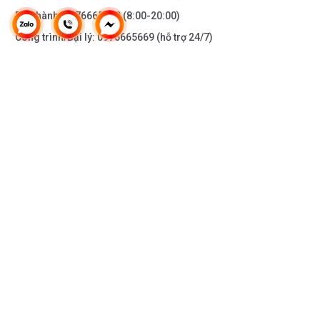
Bảo hành:
0976665669
(8:00-20:00)
Công trình/Đại lý:
0976665669
(hỗ trợ 24/7)
THÔNG TIN KHÁC
DOANH NGHIỆP
DANH MỤC SẢN PHẨM
HỖ TRỢ KHÁCH HÀNG
KẾT NỐI VỚI CHÚNG TÔI