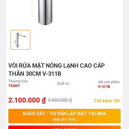
VÒI RỬA MẶT NÓNG LẠNH CAO CẤP
THÂN 30CM V-311B
Thương hiệu
Mã sản phẩm
Xuất xứ
TEADY
V-311B
2.100.000 ₫
2.450.000 ₫
Tiết kiệm 14%
KHẢO SÁT - TƯ VẤN LẮP ĐẶT TẠI NHÀ
Miễn phí 100%