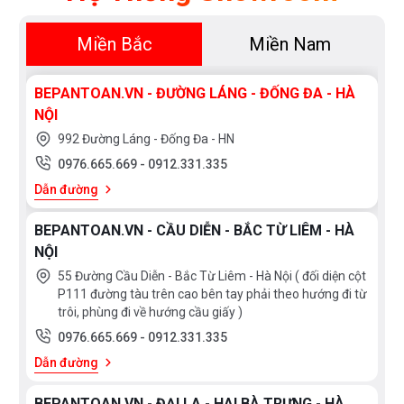
Miền Bắc
Miền Nam
BEPANTOAN.VN - ĐƯỜNG LÁNG - ĐỐNG ĐA - HÀ
NỘI
992 Đường Láng - Đống Đa - HN
0976.665.669
-
0912.331.335
Dẫn đường
BEPANTOAN.VN - CẦU DIỄN - BẮC TỪ LIÊM - HÀ
NỘI
55 Đường Cầu Diễn - Bắc Từ Liêm - Hà Nội ( đối diện cột
P111 đường tàu trên cao bên tay phải theo hướng đi từ
trôi, phùng đi về hướng cầu giấy )
0976.665.669
-
0912.331.335
Dẫn đường
BEPANTOAN.VN - ĐẠI LA - HAI BÀ TRƯNG - HÀ