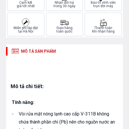
Cam kết
Nhận đổi trả
Bảo trì vĩnh viễn
giá tốt nhất
trong 30 ngày
trọn đời máy
Miễn phí lắp đặt
Giao hàng
Thanh toán
tại Hà Nội
toàn quốc
khi nhận hàng
MÔ TẢ SẢN PHẨM
Mô tả chi tiết:
Tính năng:
Vòi rửa mặt nóng lạnh cao cấp V-311B không
chứa thành phần chì (Pb) nên cho nguồn nước an