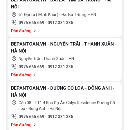
NỘI
61 Đại La ( Minh Khai ) - Hai Bà TRưng – HN
0976.665.669
-
0912.331.335
Dẫn đường
BEPANTOAN.VN - NGUYỄN TRÃI - THANH XUÂN -
HÀ NỘI
Nguyễn Trãi - Thanh Xuân - HN
0976.665.669
-
0912.331.335
Dẫn đường
BEPANTOAN.VN - ĐƯỜNG CỔ LOA - ĐÔNG ANH -
HÀ NỘI
Căn 08 - TT1.4 Khu Dự Án Calyx Residence Đường Cổ
Loa - Đông Anh - Hà Nội
0976.665.669
-
0912.331.335
Dẫn đường