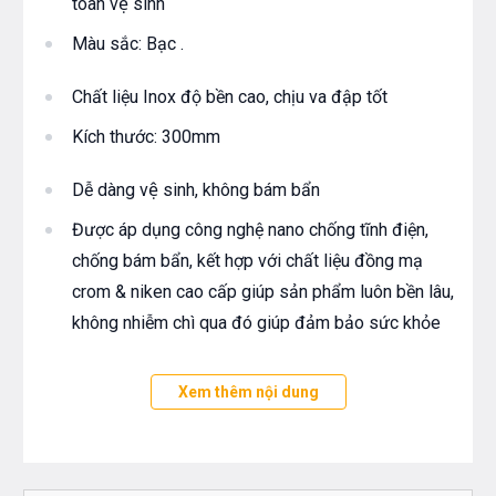
toàn vệ sinh
Màu sắc: Bạc .
Chất liệu Inox độ bền cao, chịu va đập tốt
Kích thước: 300mm
Dễ dàng vệ sinh, không bám bẩn
Được áp dụng công nghệ nano chống tĩnh điện,
chống bám bẩn, kết hợp với chất liệu đồng mạ
crom & niken cao cấp giúp sản phẩm luôn bền lâu,
không nhiễm chì qua đó giúp đảm bảo sức khỏe
Độ bền cao, chống rỉ sét, ăn mòn với mọi nguồn
Xem thêm nội dung
nước
Sản xuất trên dây chuyền công nghệ cao của Hàn
Quốc