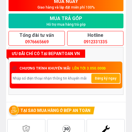
MUA NGAY
Giao hàng và lắp đặt miễn phí 100%
MUA TRẢ GÓP
Hỗ trợ mua hàng trả góp
Tổng đài tư vấn
Hotline
0976665669
0912331335
ƯU ĐÃI CHỈ CÓ TẠI BEPANTOAN.VN
CHƯƠNG TRÌNH KHUYẾN MÃI
LÊN TỚI 3.050.000Đ
Đăng ký ngay
TẠI SAO MUA HÀNG Ở BẾP AN TOÀN