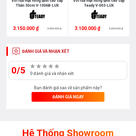
p
Vòi rửa mặt nóng lạnh cao cấp
Vòi rửa mặt nóng lạnh cao cấp
Bạn quan tâm tới những sản phẩm vòi rửa mặt
Thân 30cm V-1006B-LUX
Teady V-003-LUX
cũng như các sản thiết bị phòng tắm và thiết
bị nhà bếp vui long liên hệ với chúng tôi theo
hotline 0976665669 - 0912331335 hoặc trực
3.150.000 ₫
3.100.000 ₫
3.500.000 ₫
3.300.000 ₫
tiếp địa chỉ hệ thống của Bếp an toàn để được
tư vấn tốt nhất từ các nhân viên bán hàng của
ĐÁNH GIÁ VÀ NHẬN XÉT
chúng tôi
0/5
0 đánh giá và nhận xét
Bạn đánh giá sao về sản phẩm này?
ĐÁNH GIÁ NGAY
Hệ Thống Showroom