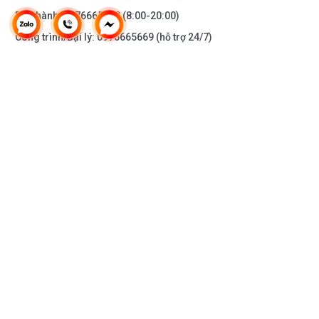
Bảo hành:
0976665669
(8:00-20:00)
Công trình/Đại lý:
0976665669
(hỗ trợ 24/7)
THÔNG TIN KHÁC
DOANH NGHIỆP
DANH MỤC SẢN PHẨM
HỖ TRỢ KHÁCH HÀNG
KẾT NỐI VỚI CHÚNG TÔI