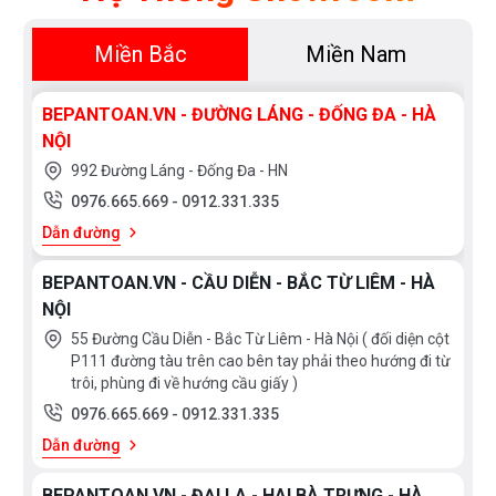
Miền Bắc
Miền Nam
BEPANTOAN.VN - ĐƯỜNG LÁNG - ĐỐNG ĐA - HÀ
NỘI
992 Đường Láng - Đống Đa - HN
0976.665.669
-
0912.331.335
Dẫn đường
BEPANTOAN.VN - CẦU DIỄN - BẮC TỪ LIÊM - HÀ
NỘI
55 Đường Cầu Diễn - Bắc Từ Liêm - Hà Nội ( đối diện cột
P111 đường tàu trên cao bên tay phải theo hướng đi từ
trôi, phùng đi về hướng cầu giấy )
0976.665.669
-
0912.331.335
Dẫn đường
BEPANTOAN.VN - ĐẠI LA - HAI BÀ TRƯNG - HÀ