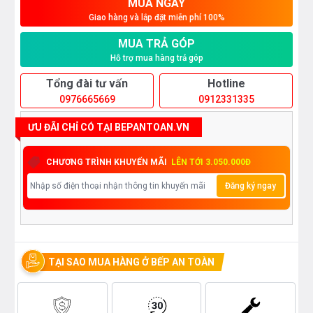
MUA NGAY
Giao hàng và lắp đặt miễn phí 100%
MUA TRẢ GÓP
Hỗ trợ mua hàng trả góp
Tổng đài tư vấn
Hotline
0976665669
0912331335
ƯU ĐÃI CHỈ CÓ TẠI BEPANTOAN.VN
CHƯƠNG TRÌNH KHUYẾN MÃI
LÊN TỚI 3.050.000Đ
Đăng ký ngay
TẠI SAO MUA HÀNG Ở BẾP AN TOÀN