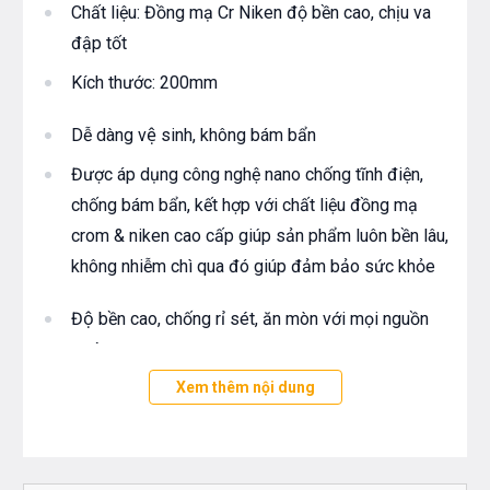
Chất liệu: Đồng mạ Cr Niken độ bền cao, chịu va
đập tốt
Kích thước: 200mm
Dễ dàng vệ sinh, không bám bẩn
Được áp dụng công nghệ nano chống tĩnh điện,
chống bám bẩn, kết hợp với chất liệu đồng mạ
crom & niken cao cấp giúp sản phẩm luôn bền lâu,
không nhiễm chì qua đó giúp đảm bảo sức khỏe
Độ bền cao, chống rỉ sét, ăn mòn với mọi nguồn
nước
Sản xuất trên dây chuyền công nghệ cao của Hàn
Xem thêm nội dung
Quốc
Ứng năng Vòi rửa mặt nóng lạnh cao cấp V-221