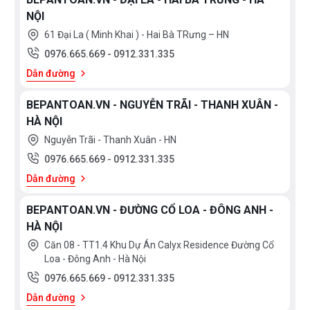
NỘI
61 Đại La ( Minh Khai ) - Hai Bà TRưng – HN
0976.665.669
-
0912.331.335
Dẫn đường
BEPANTOAN.VN - NGUYỄN TRÃI - THANH XUÂN -
HÀ NỘI
Nguyễn Trãi - Thanh Xuân - HN
0976.665.669
-
0912.331.335
Dẫn đường
BEPANTOAN.VN - ĐƯỜNG CỔ LOA - ĐÔNG ANH -
HÀ NỘI
Căn 08 - TT1.4 Khu Dự Án Calyx Residence Đường Cổ
Loa - Đông Anh - Hà Nội
0976.665.669
-
0912.331.335
Dẫn đường