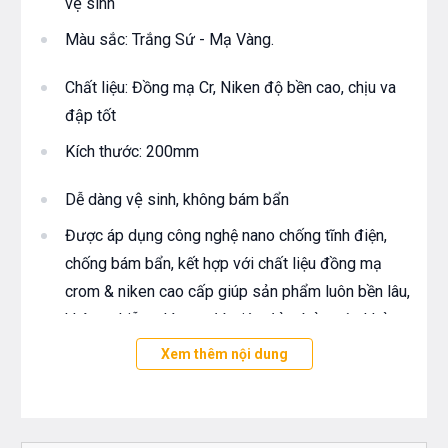
vệ sinh
Màu sắc: Trắng Sứ - Mạ Vàng.
Chất liệu: Đồng mạ Cr, Niken độ bền cao, chịu va
đập tốt
Kích thước: 200mm
Dễ dàng vệ sinh, không bám bẩn
Được áp dụng công nghệ nano chống tĩnh điện,
chống bám bẩn, kết hợp với chất liệu đồng mạ
crom & niken cao cấp giúp sản phẩm luôn bền lâu,
không nhiễm chì qua đó giúp đảm bảo sức khỏe
Xem thêm nội dung
Độ bền cao, chống rỉ sét, ăn mòn với mọi nguồn
nước
Sản xuất trên dây chuyền công nghệ cao của Hàn