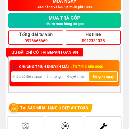
MUA NGAY
Giao hàng và lắp đặt miễn phí 100%
MUA TRẢ GÓP
Hỗ trợ mua hàng trả góp
Tổng đài tư vấn
Hotline
0976665669
0912331335
ƯU ĐÃI CHỈ CÓ TẠI BEPANTOAN.VN
CHƯƠNG TRÌNH KHUYẾN MÃI
LÊN TỚI 3.050.000Đ
Đăng ký ngay
TẠI SAO MUA HÀNG Ở BẾP AN TOÀN