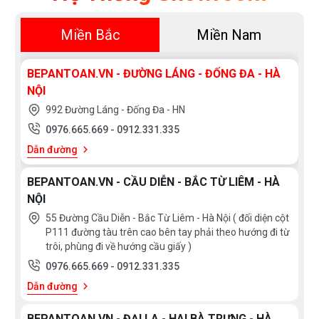
Miền Bắc
Miền Nam
BEPANTOAN.VN - ĐƯỜNG LÁNG - ĐỐNG ĐA - HÀ
NỘI
992 Đường Láng - Đống Đa - HN
0976.665.669
-
0912.331.335
Dẫn đường
BEPANTOAN.VN - CẦU DIỄN - BẮC TỪ LIÊM - HÀ
NỘI
55 Đường Cầu Diễn - Bắc Từ Liêm - Hà Nội ( đối diện cột
P111 đường tàu trên cao bên tay phải theo hướng đi từ
trôi, phùng đi về hướng cầu giấy )
0976.665.669
-
0912.331.335
Dẫn đường
BEPANTOAN.VN - ĐẠI LA - HAI BÀ TRƯNG - HÀ