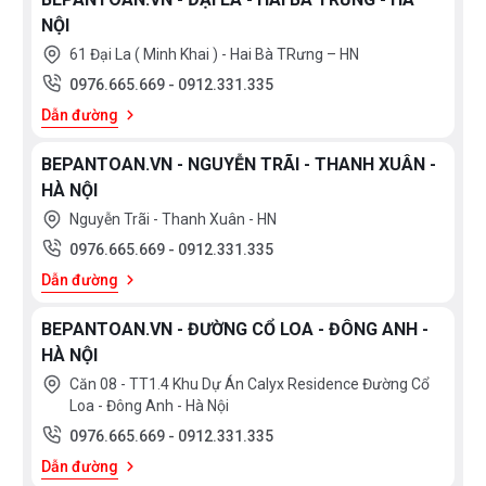
NỘI
61 Đại La ( Minh Khai ) - Hai Bà TRưng – HN
0976.665.669
-
0912.331.335
Dẫn đường
BEPANTOAN.VN - NGUYỄN TRÃI - THANH XUÂN -
HÀ NỘI
Nguyễn Trãi - Thanh Xuân - HN
0976.665.669
-
0912.331.335
Dẫn đường
BEPANTOAN.VN - ĐƯỜNG CỔ LOA - ĐÔNG ANH -
HÀ NỘI
Căn 08 - TT1.4 Khu Dự Án Calyx Residence Đường Cổ
Loa - Đông Anh - Hà Nội
0976.665.669
-
0912.331.335
Dẫn đường