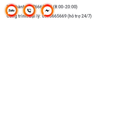
Bảo hành:
0976665669
(8:00-20:00)
Công trình/Đại lý:
0976665669
(hỗ trợ 24/7)
THÔNG TIN KHÁC
DOANH NGHIỆP
DANH MỤC SẢN PHẨM
HỖ TRỢ KHÁCH HÀNG
KẾT NỐI VỚI CHÚNG TÔI