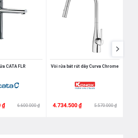
rửa CATA FLR
Vòi rửa bát rút dây Curva Chrome
Vò
 ₫
4.734.500 ₫
4.7
6.600.000 ₫
5.570.000 ₫