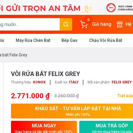
0
Giỏ hàng
Hệ
Mùi
Máy Rửa Chén Bát
Bếp Gas
Chậu Vòi Rửa Bát
a bát Felix Grey
VÒI RỬA BÁT FELIX GREY
|
|
Thương hiệu
KONOX
Xuất xứ
ITALY
Mã sản phẩm
FELIX GREY
2.771.000 ₫
3.260.000 ₫
Tiết ki
KHẢO SÁT - TƯ VẤN LẮP ĐẶT TẠI NHÀ
Miễn phí 100%
MUA NGAY
MUA TRẢ GÓP
Giao hàng và lắp đặt miễn phí 100%
Hỗ trợ mua hàng trả góp