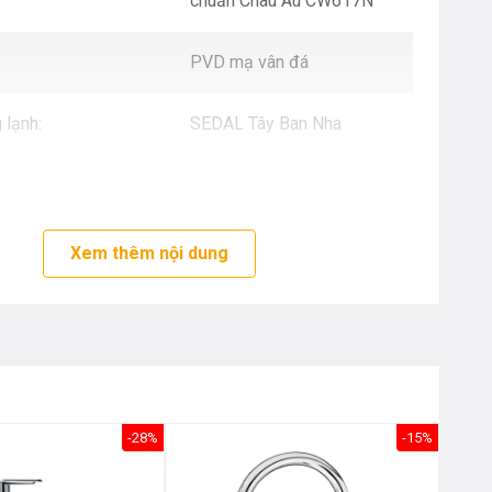
chuẩn Châu Âu CW617N
Nôị
0976.665.669
-
0912.331.335
PVD mạ vân đá
 lạnh:
SEDAL Tây Ban Nha
NEOPERL Thụy Sỹ
nh hãng :
5 (năm)
Xem thêm nội dung
-28%
-15%