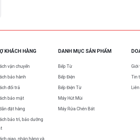
RỢ KHÁCH HÀNG
DANH MỤC SẢN PHẨM
DO
ách vận chuyển
Bếp Từ
Giới
sách bảo hành
Bếp Điện
Tin 
ách đổi trả
Bếp Điện Từ
Liên
sách bảo mật
Máy Hút Mùi
dẫn đặt hàng
Máy Rửa Chén Bát
ách bảo trì, bảo dưỡng
ặt
ách giao, nhận hàng và