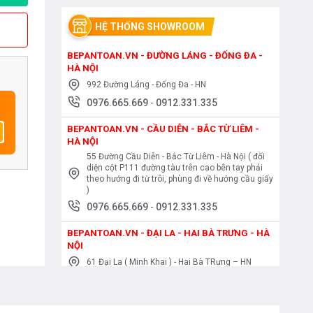
HỆ THỐNG SHOWROOM
BEPANTOAN.VN - ĐƯỜNG LÁNG - ĐỐNG ĐA -
HÀ NỘI
992 Đường Láng - Đống Đa - HN
0976.665.669
-
0912.331.335
BEPANTOAN.VN - CẦU DIỄN - BẮC TỪ LIÊM -
HÀ NỘI
55 Đường Cầu Diễn - Bắc Từ Liêm - Hà Nội ( đối
diện cột P111 đường tàu trên cao bên tay phải
theo hướng đi từ trôi, phùng đi về hướng cầu giấy
)
0976.665.669
-
0912.331.335
BEPANTOAN.VN - ĐẠI LA - HAI BÀ TRƯNG - HÀ
NỘI
61 Đại La ( Minh Khai ) - Hai Bà TRưng – HN
0976.665.669
-
0912.331.335
BEPANTOAN.VN - NGUYỄN TRÃI - THANH