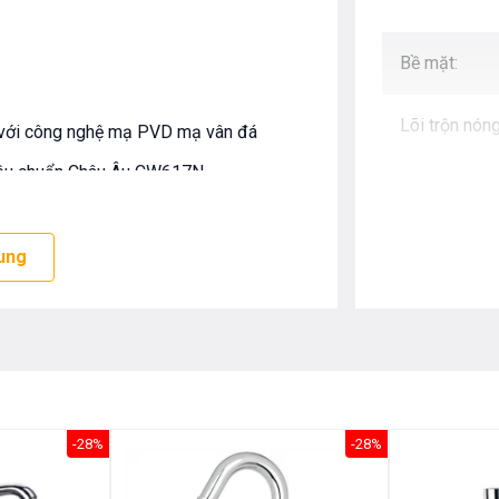
Bề mặt:
Lõi trộn nóng
 với công nghệ mạ PVD mạ vân đá
tiêu chuẩn Châu Âu CW617N
Dây cấp:
 nóng lạnh SEDAL Tây Ban Nha
Bảo hành chí
ống xoắn, chịu nhiệt tối đa đạt tiêu
ung
-28%
-28%