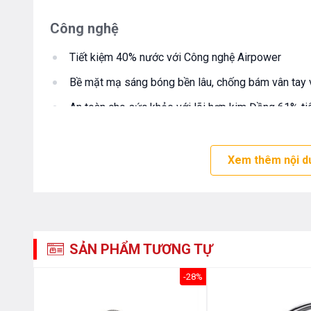
Công nghệ
Tiết kiệm 40% nước với Công nghệ Airpower
Bề mặt mạ sáng bóng bền lâu, chống bám vân tay
An toàn cho sức khỏe với lõi hợp kim Đồng 61% 
Độ bền lên đến 500.000 lần đóng mở với lõi trộn
Dây cấp nóng lạnh thương hiệu NEOPERL Thụy Sỹ ch
Xem thêm nội d
chuẩn NSF
Bảo hành chính hãng 5 (năm)
SẢN PHẨM TƯƠNG TỰ
-34%
-28%