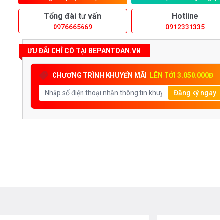
Tổng đài tư vấn
Hotline
0976665669
0912331335
ƯU ĐÃI CHỈ CÓ TẠI BEPANTOAN.VN
CHƯƠNG TRÌNH KHUYẾN MÃI
LÊN TỚI 3.050.000Đ
Đăng ký ngay