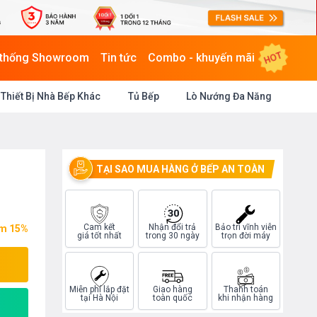
HOT
 thống Showroom
Tin tức
Combo - khuyến mãi
Thiết Bị Nhà Bếp Khác
Tủ Bếp
Lò Nướng Đa Năng
TẠI SAO MUA HÀNG Ở BẾP AN TOÀN
Cam kết
Nhận đổi trả
Bảo trì vĩnh viễn
ệm 15%
giá tốt nhất
trong 30 ngày
trọn đời máy
Miễn phí lắp đặt
Giao hàng
Thanh toán
tại Hà Nội
toàn quốc
khi nhận hàng