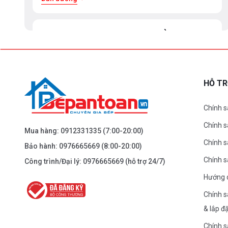
BEPANTOAN.VN - ĐẠI LA - HAI BÀ TRƯNG -
HÀ NỘI
61 Đại La ( Minh Khai ) - Hai Bà TRưng – HN
0976.665.669
-
0912.331.335
HỖ T
Dẫn đường
Chính s
Chính 
BEPANTOAN.VN - NGUYỄN TRÃI - THANH
Mua hàng:
0912331335
(7:00-20:00)
XUÂN - HÀ NỘI
Chính s
Bảo hành:
0976665669
(8:00-20:00)
Nguyễn Trãi - Thanh Xuân - HN
Chính 
Công trình/Đại lý:
0976665669
(hỗ trợ 24/7)
0976.665.669
-
0912.331.335
Hướng 
Dẫn đường
Chính s
& lắp đ
BEPANTOAN.VN - ĐƯỜNG CỔ LOA - ĐÔNG
Chính s