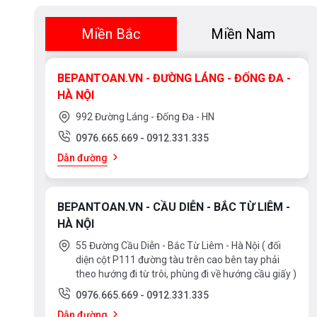
Miền Bắc
Miền Nam
BEPANTOAN.VN - ĐƯỜNG LÁNG - ĐỐNG ĐA -
HÀ NỘI
992 Đường Láng - Đống Đa - HN
0976.665.669
-
0912.331.335
Dẫn đường
BEPANTOAN.VN - CẦU DIỄN - BẮC TỪ LIÊM -
HÀ NỘI
55 Đường Cầu Diễn - Bắc Từ Liêm - Hà Nội ( đối
diện cột P111 đường tàu trên cao bên tay phải
theo hướng đi từ trôi, phùng đi về hướng cầu giấy )
0976.665.669
-
0912.331.335
Dẫn đường