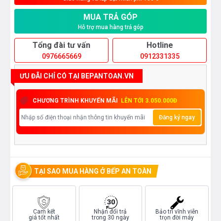
MUA TRẢ GÓP
Hỗ trợ mua hàng trả góp
Tổng đài tư vấn
Hotline
0976665669
0912331335
ƯU ĐÃI CHỈ CÓ TẠI BEPANTOAN.VN
CHƯƠNG TRÌNH KHUYẾN MÃI
LÊN TỚI 3.050.000Đ
Đăng ký ngay
TẠI SAO MUA HÀNG Ở BẾP AN TOÀN
Cam kết
Nhận đổi trả
Bảo trì vĩnh viễn
giá tốt nhất
trong 30 ngày
trọn đời máy