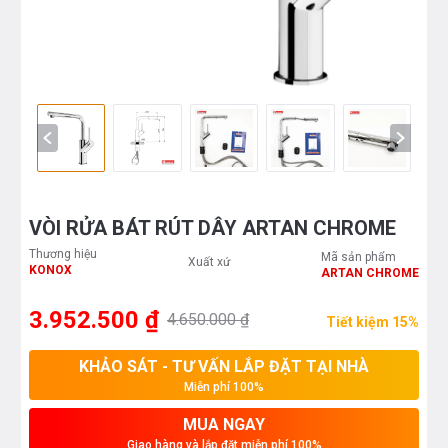
VÒI RỬA BÁT RÚT DÂY ARTAN CHROME
Thương hiệu
Mã sản phẩm
Xuất xứ
KONOX
ARTAN CHROME
3.952.500 ₫
4.650.000 ₫
Tiết kiệm 15%
KHẢO SÁT - TƯ VẤN LẮP ĐẶT TẠI NHÀ
Miễn phí 100%
MUA NGAY
Giao hàng và lắp đặt miễn phí 100%