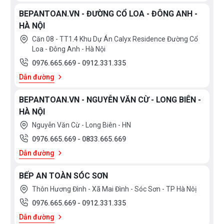
BEPANTOAN.VN - ĐƯỜNG CỔ LOA - ĐÔNG ANH -
HÀ NỘI
Căn 08 - TT1.4 Khu Dự Án Calyx Residence Đường Cổ
Loa - Đông Anh - Hà Nội
0976.665.669
-
0912.331.335
Dẫn đường
BEPANTOAN.VN - NGUYỄN VĂN CỪ - LONG BIÊN -
HÀ NỘI
Nguyễn Văn Cừ - Long Biên - HN
0976.665.669
-
0833.665.669
Dẫn đường
BẾP AN TOÀN SÓC SƠN
Thôn Hương Đình - Xã Mai Đình - Sóc Sơn - TP Hà Nôị
0976.665.669
-
0912.331.335
Dẫn đường