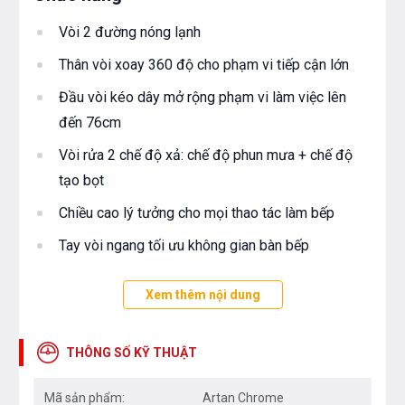
Vòi 2 đường nóng lạnh
Thân vòi xoay 360 độ cho phạm vi tiếp cận lớn
Đầu vòi kéo dây mở rộng phạm vi làm việc lên
đến 76cm
Vòi rửa 2 chế độ xả: chế độ phun mưa + chế độ
tạo bọt
Chiều cao lý tưởng cho mọi thao tác làm bếp
Tay vòi ngang tối ưu không gian bàn bếp
Xem thêm nội dung
Công nghệ
Tiết kiệm 40% nước với Công nghệ Airpower
THÔNG SỐ KỸ THUẬT
Bề mặt mạ sáng bóng bền lâu, chống bám vân tay
với công nghệ mạ PVD Chrome 5 lớp
Mã sản phẩm:
Artan Chrome