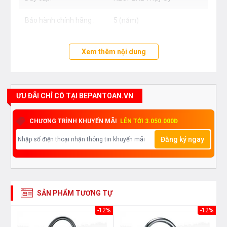
Bảo hành chính hãng :
5 (năm)
Xem thêm nội dung
ƯU ĐÃI CHỈ CÓ TẠI BEPANTOAN.VN
CHƯƠNG TRÌNH KHUYẾN MÃI
LÊN TỚI 3.050.000Đ
Đăng ký ngay
SẢN PHẨM TƯƠNG TỰ
21%
-12%
-12%