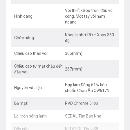
An toàn cho sức khỏe với lõi hợp kim Đồng 61%
Vòi thiết kế bo tròn, đầu vòi
tiêu chuẩn Châu Âu CW617N
Hình dáng:
cong. Một tay vòi nằm
ngang
Độ bền lên đến 500.000 lần đóng mở với lõi trộn
nóng lạnh SEDAL Tây Ban Nha
Nóng lạnh + RO + Xoay 360
Chức năng:
độ
Dây cấp nóng lạnh, dây kéo, chân kết nối nhanh
thương hiệu NEOPERL Thụy Sỹ chống xoắn, chịu
Chiều cao thân vòi:
305(mm)
nhiệt tối đa đạt tiêu chuẩn NSF
Chiều cao từ mặt chậu đến
267(mm)
đầu vòi:
Bảo hành chính hãng 5 (năm)
Hợp kim Đồng 61% tiêu
Nguyên vật liệu:
chuẩn Châu Âu CW617N
Bề mặt:
PVD Chrome 5 lớp
Lõi trộn nóng lạnh:
SEDAL Tây Ban Nha
Dây cấp:
NEOPERL Thụy Sỹ