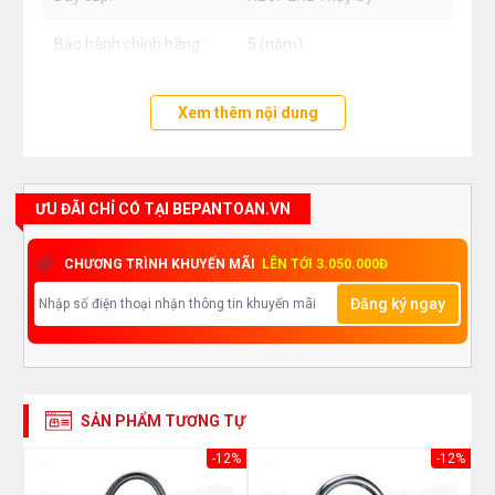
thương hiệu NEOPERL Thụy Sỹ chống xoắn, chịu
Bảo hành chính hãng :
5 (năm)
nhiệt tối đa đạt tiêu chuẩn NSF
Xem thêm nội dung
Bảo hành chính hãng 5 (năm)
ƯU ĐÃI CHỈ CÓ TẠI BEPANTOAN.VN
CHƯƠNG TRÌNH KHUYẾN MÃI
LÊN TỚI 3.050.000Đ
Đăng ký ngay
SẢN PHẨM TƯƠNG TỰ
21%
-12%
-12%