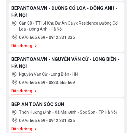
BEPANTOAN.VN - ĐƯỜNG CỔ LOA - ĐÔNG ANH -
HÀ NỘI
Căn 08 - TT1.4 Khu Dự Án Calyx Residence Đường Cổ
Loa - Đông Anh - Hà Nội
0976.665.669
-
0912.331.335
Dẫn đường
BEPANTOAN.VN - NGUYỄN VĂN CỪ - LONG BIÊN -
HÀ NỘI
Nguyễn Văn Cừ - Long Biên - HN
0976.665.669
-
0833.665.669
Dẫn đường
BẾP AN TOÀN SÓC SƠN
Thôn Hương Đình - Xã Mai Đình - Sóc Sơn - TP Hà Nôị
0976.665.669
-
0912.331.335
Dẫn đường