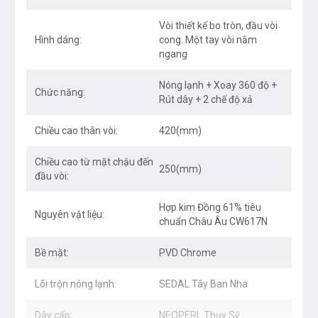
tạo bọt
Vòi thiết kế bo tròn, đầu vòi
Chiều cao lý tưởng cho mọi thao tác làm bếp
Hình dáng:
cong. Một tay vòi nằm
Tay vòi ngang tối ưu không gian bàn bếp
ngang
Nóng lạnh + Xoay 360 độ +
Chức năng:
Công nghệ
Rút dây + 2 chế độ xả
Tiết kiệm 40% nước với Công nghệ Airpower
Chiều cao thân vòi:
420(mm)
Bề mặt mạ sáng bóng bền lâu, chống bám vân tay
Chiều cao từ mặt chậu đến
250(mm)
với công nghệ mạ PVD Chrome 5 lớp
đầu vòi:
An toàn cho sức khỏe với lõi hợp kim Đồng 61%
Hợp kim Đồng 61% tiêu
Nguyên vật liệu:
tiêu chuẩn Châu Âu CW617N
chuẩn Châu Âu CW617N
Vật liệu sản phẩm đạt tiêu chuẩn Quatest1
Bề mặt:
PVD Chrome
Độ bền lên đến 500.000 lần đóng mở với lõi trộn
Lõi trộn nóng lạnh:
SEDAL Tây Ban Nha
nóng lạnh SEDAL Tây Ban Nha
Dây cấp nóng lạnh, dây kéo, chân kết nối nhanh
Dây cấp:
NEOPERL Thụy Sỹ