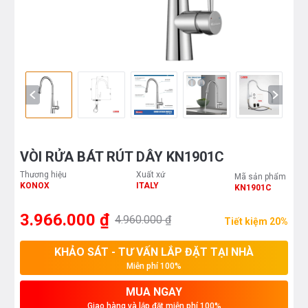
VÒI RỬA BÁT RÚT DÂY KN1901C
Thương hiệu
Xuất xứ
Mã sản phẩm
KONOX
ITALY
KN1901C
3.966.000 ₫
4.960.000 ₫
Tiết kiệm 20%
KHẢO SÁT - TƯ VẤN LẮP ĐẶT TẠI NHÀ
Miễn phí 100%
MUA NGAY
Giao hàng và lắp đặt miễn phí 100%