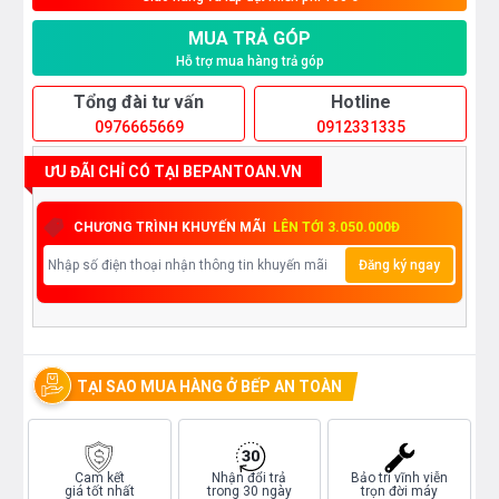
MUA TRẢ GÓP
Hỗ trợ mua hàng trả góp
Tổng đài tư vấn
Hotline
0976665669
0912331335
ƯU ĐÃI CHỈ CÓ TẠI BEPANTOAN.VN
CHƯƠNG TRÌNH KHUYẾN MÃI
LÊN TỚI 3.050.000Đ
Đăng ký ngay
TẠI SAO MUA HÀNG Ở BẾP AN TOÀN
Cam kết
Nhận đổi trả
Bảo trì vĩnh viễn
giá tốt nhất
trong 30 ngày
trọn đời máy