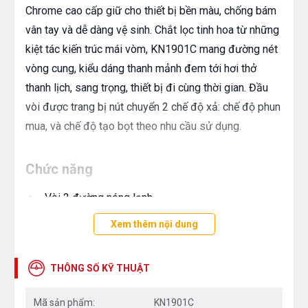
Chrome cao cấp giữ cho thiết bị bền màu, chống bám
vân tay và dễ dàng vệ sinh. Chắt lọc tinh hoa từ những
kiệt tác kiến trúc mái vòm, KN1901C mang đường nét
vòng cung, kiểu dáng thanh mảnh đem tới hơi thở
thanh lịch, sang trọng, thiết bị đi cùng thời gian. Đầu
vòi được trang bị nút chuyển 2 chế độ xả: chế độ phun
mua, và chế độ tạo bọt theo nhu cầu sử dụng.
Chức năng
Vòi 2 đường nóng lạnh
Thân vòi xoay 360 độ cho phạm vi tiếp cận lớn
Xem thêm nội dung
Đầu vòi kéo dây mở rộng phạm vi làm việc lên
đến 76cm
THÔNG SỐ KỸ THUẬT
Vòi rửa 2 chế độ xả: chế độ phun mưa + chế độ
Mã sản phẩm:
KN1901C