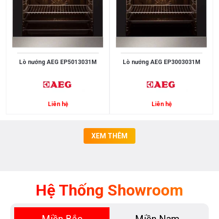
bạc
SUS304
+ Kính
cường
lực
Chrome,
Lò nướng AEG EP5013031M
Lò nướng AEG EP3003031M
men
đen
Đồng
mạ
Liên hệ
Liên hệ
Vibran
PVD
Đá
XEM THÊM
Granite
Đồng
mạ
crome
Hệ Thống Showroom
SUS430
SUS304