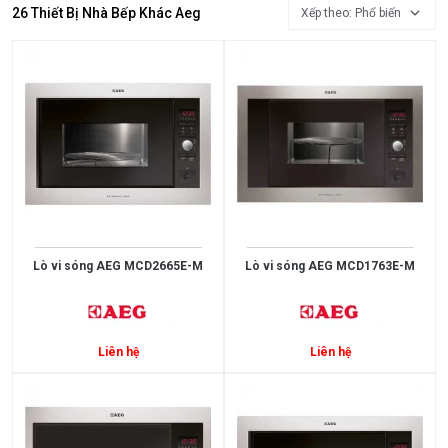
Đồ
26 Thiết Bị Nhà Bếp Khác Aeg
Xếp theo: Phổ biến
Gia
Dụng
Máy
Lọc
Nước
Tủ
Lạnh
Tủ
Lò vi sóng AEG MCD2665E-M
Lò vi sóng AEG MCD1763E-M
Rượu
Viên
Rửa
Liên hệ
Liên hệ
Bát
Chén
Quạt