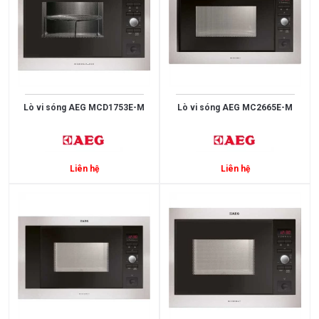
Điều
Hòa
Nồi
Chiên
Không
Dầu
Lò vi sóng AEG MCD1753E-M
Lò vi sóng AEG MC2665E-M
Cây
Nước
Nóng
Liên hệ
Liên hệ
Lạnh
Máy
Giặt
HÃNG
SẢN
XUẤT