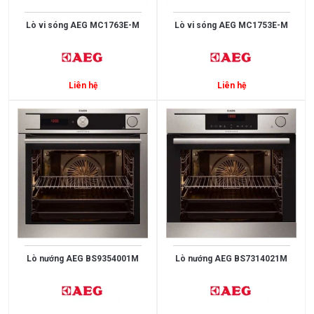
Lò vi sóng AEG MC1763E-M
Lò vi sóng AEG MC1753E-M
Liên hệ
Liên hệ
Xem
thêm
MỨC
GIÁ
Lò nướng AEG BS9354001M
Lò nướng AEG BS7314021M
<
3.000.000