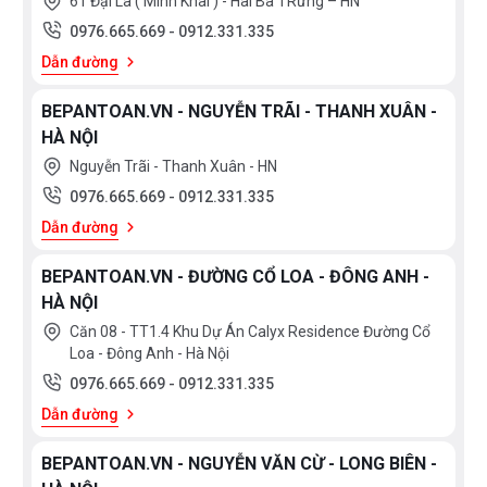
61 Đại La ( Minh Khai ) - Hai Bà TRưng – HN
0976.665.669
-
0912.331.335
Dẫn đường
BEPANTOAN.VN - NGUYỄN TRÃI - THANH XUÂN -
HÀ NỘI
Nguyễn Trãi - Thanh Xuân - HN
0976.665.669
-
0912.331.335
Dẫn đường
BEPANTOAN.VN - ĐƯỜNG CỔ LOA - ĐÔNG ANH -
HÀ NỘI
Căn 08 - TT1.4 Khu Dự Án Calyx Residence Đường Cổ
Loa - Đông Anh - Hà Nội
0976.665.669
-
0912.331.335
Dẫn đường
BEPANTOAN.VN - NGUYỄN VĂN CỪ - LONG BIÊN -