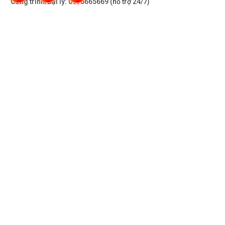
Công trình/Đại lý:
0976665669
(hỗ trợ 24/7)
THÔNG TIN KHÁC
DOANH NGHIỆP
DANH MỤC SẢN PHẨM
HỖ TRỢ KHÁCH HÀNG
KẾT NỐI VỚI CHÚNG TÔI