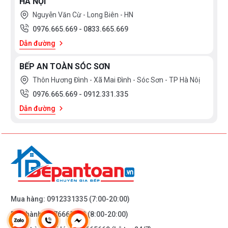
HÀ NỘI
Nguyễn Văn Cừ - Long Biên - HN
0976.665.669
-
0833.665.669
Dẫn đường
BẾP AN TOÀN SÓC SƠN
Thôn Hương Đình - Xã Mai Đình - Sóc Sơn - TP Hà Nôị
0976.665.669
-
0912.331.335
Dẫn đường
Mua hàng:
0912331335
(7:00-20:00)
Bảo hành:
0976665669
(8:00-20:00)