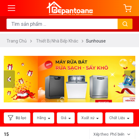
ng
DANH
MỤC
Trang Chủ
Thiết Bị Nhà Bếp Khác
Sunhouse
Máy
Sấy
Chén
Bát
Lò
Nướng
Đa
Năng
Lò
Bộ lọc
Hãng
Giá
Xuất xứ
Chất Liệu
Vi
Sóng
15
Xếp theo: Phổ biến