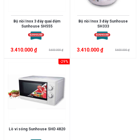
BẢO
Đồng
EU
Spain
HÀNH
mạ
Việt
China
Crom,
1
10
Bộ nồi Inox 3 đáy quai đệm
Bộ nồi Inox 3 đáy Sunhouse
Nam
Granite
năm
năm
Sunhouse SH555
SH333
Chính
Mỹ
Đồng
5
4
Hãng
mạ
năm
năm
Inox
3
2
3.410.000 ₫
3.410.000 ₫
5.600.000 ₫
5.600.000 ₫
Đồng
năm
năm
-29%
Đồng
mạ
Crom,
Niken
Inox
mạ
Crom,
Niken
Inox
mạ
Crom
Lò vi sóng Sunhouse SHD 4820
Inox