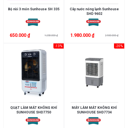
Bộ nồi 3 món Sunhouse SH 335
Cây nước nóng lạnh Sunhouse
SHD 9602
650.000 ₫
1.980.000 ₫
1.250.000 ₫
2.930.000 ₫
-13%
-20%
Xem
thêm
MỨC
GIÁ
QUẠT LÀM MÁT KHÔNG KHÍ
MÁY LÀM MÁT KHÔNG KHÍ
SUNHOUSE SHD7750
SUNHOUSE SHD7734
<
3.000.000