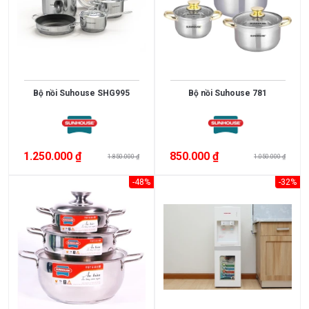
Điều
Hòa
Nồi
Chiên
Không
Bộ nồi Suhouse SHG995
Bộ nồi Suhouse 781
Dầu
Cây
Nước
1.250.000 ₫
850.000 ₫
1.850.000 ₫
1.050.000 ₫
Nóng
Lạnh
-48%
-32%
Máy
Giặt
HÃNG
SẢN
XUẤT