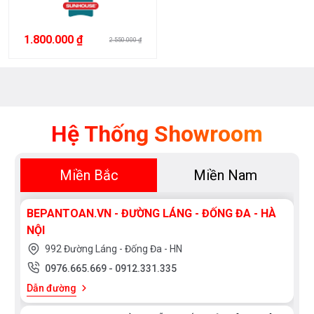
403
Sợi
tổng
1.800.000 ₫
2.550.000 ₫
hợp
Đá
thạch
anh
SUS201
Hệ Thống Showroom
Inox
301
Inox
Miền Bắc
Miền Nam
201
Thép
không
BEPANTOAN.VN - ĐƯỜNG LÁNG - ĐỐNG ĐA - HÀ
gỉ
NỘI
Đá
992 Đường Láng - Đống Đa - HN
SILGRANIT
PuraDur
0976.665.669
-
0912.331.335
Inox
Dẫn đường
phủ
nano