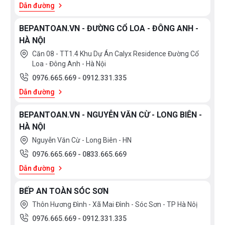
Dẫn đường
BEPANTOAN.VN - ĐƯỜNG CỔ LOA - ĐÔNG ANH -
HÀ NỘI
Căn 08 - TT1.4 Khu Dự Án Calyx Residence Đường Cổ
Loa - Đông Anh - Hà Nội
0976.665.669
-
0912.331.335
Dẫn đường
BEPANTOAN.VN - NGUYỄN VĂN CỪ - LONG BIÊN -
HÀ NỘI
Nguyễn Văn Cừ - Long Biên - HN
0976.665.669
-
0833.665.669
Dẫn đường
BẾP AN TOÀN SÓC SƠN
Thôn Hương Đình - Xã Mai Đình - Sóc Sơn - TP Hà Nôị
0976.665.669
-
0912.331.335