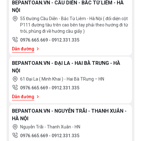
BEPANTOAN.VN - CẦU DIỄN - BẮC TỪ LIÊM - HÀ
bạc
NỘI
SUS304
+ Kính
55 Đường Cầu Diễn - Bắc Từ Liêm - Hà Nội ( đối diện cột
cường
P111 đường tàu trên cao bên tay phải theo hướng đi từ
lực
trôi, phùng đi về hướng cầu giấy )
Chrome,
0976.665.669
-
0912.331.335
men
Dẫn đường
đen
Đồng
BEPANTOAN.VN - ĐẠI LA - HAI BÀ TRƯNG - HÀ
mạ
NỘI
Vibran
PVD
61 Đại La ( Minh Khai ) - Hai Bà TRưng – HN
Đá
0976.665.669
-
0912.331.335
Granite
Dẫn đường
Đồng
mạ
BEPANTOAN.VN - NGUYỄN TRÃI - THANH XUÂN -
crome
HÀ NỘI
SUS430
Nguyễn Trãi - Thanh Xuân - HN
SUS304
0976.665.669
-
0912.331.335