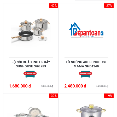
Đồ
-40%
-27%
Gia
Dụng
Máy
Lọc
Nước
Tủ
Lạnh
BỘ NỒI CHẢO INOX 5 ĐÁY
LÒ NƯỚNG 40L SUNHOUSE
Tủ
SUNHOUSE SHG789
MAMA SHD4240
Rượu
Viên
1.680.000 ₫
2.480.000 ₫
Rửa
2.800.000 ₫
3.410.000 ₫
Bát
-32%
-19%
Chén
Quạt