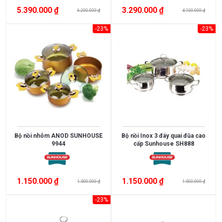
3.000.000
5.390.000 ₫
3.290.000 ₫
6.200.000 ₫
4.100.000 ₫
>
-23%
-23%
5.000.000
5.000.000
>
10.000.000
10.000.000
>
15.000.000
Bộ nồi nhôm ANOD SUNHOUSE
Bộ nồi Inox 3 đáy quai đũa cao
9944
cấp Sunhouse SH888
>
15.000.000
1.150.000 ₫
1.150.000 ₫
1.500.000 ₫
1.500.000 ₫
XUẤT
-23%
XỨ