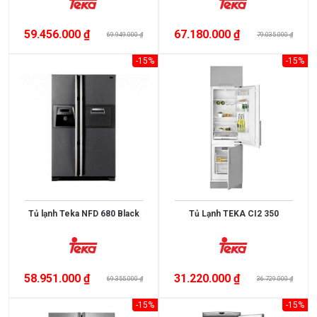
3.000.000
>
59.456.000 ₫
67.180.000 ₫
69.949.000 ₫
79.035.000 ₫
5.000.000
-15%
-15%
5.000.000
>
10.000.000
10.000.000
>
15.000.000
Tủ lạnh Teka NFD 680 Black
Tủ Lạnh TEKA CI2 350
>
15.000.000
58.951.000 ₫
31.220.000 ₫
69.355.000 ₫
36.729.000 ₫
XUẤT
XỨ
-15%
-15%