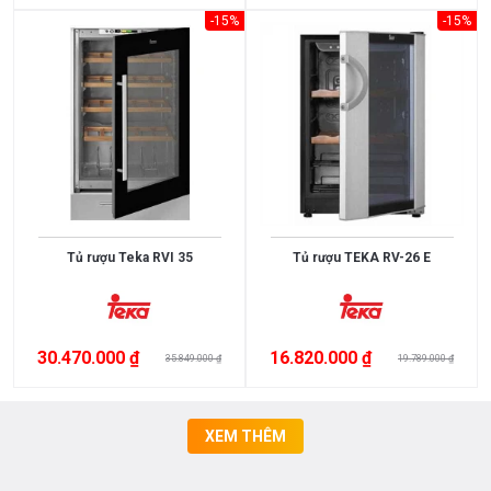
bạc
-15%
-15%
SUS304
+ Kính
cường
lực
Chrome,
men
đen
Đồng
mạ
Vibran
Tủ rượu Teka RVI 35
Tủ rượu TEKA RV-26 E
PVD
Đá
Granite
Đồng
30.470.000 ₫
16.820.000 ₫
35.849.000 ₫
19.789.000 ₫
mạ
crome
SUS430
XEM THÊM
SUS304