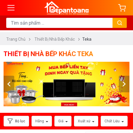
ng
DANH
MỤC
Trang Chủ
Thiết Bị Nhà Bếp Khác
Teka
Máy
Sấy
THIẾT BỊ NHÀ BẾP KHÁC TEKA
Chén
Bát
Lò
Nướng
Đa
Năng
Lò
Vi
Bộ lọc
Hãng
Giá
Xuất xứ
Chất Liệu
Sóng