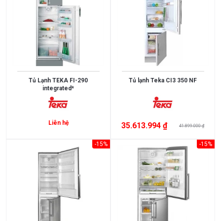
Điều
Hòa
Nồi
Chiên
Không
Dầu
Tủ Lạnh TEKA FI-290
Tủ lạnh Teka CI3 350 NF
Cây
integrated*
Nước
Nóng
Liên hệ
35.613.994 ₫
41.899.000 ₫
Lạnh
Máy
-15%
-15%
Giặt
HÃNG
SẢN
XUẤT