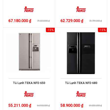
403
Sợi
tổng
hợp
67.180.000 ₫
62.729.000 ₫
79.035.000 ₫
73.799.000 ₫
Đá
thạch
-15%
-15%
anh
SUS201
Inox
301
Inox
201
Thép
không
gỉ
Đá
Tủ Lạnh TEKA NFD 650
Tủ Lạnh TEKA NFD 680
SILGRANIT
PuraDur
Inox
phủ
55.211.000 ₫
58.900.000 ₫
64.955.000 ₫
69.300.000 ₫
nano