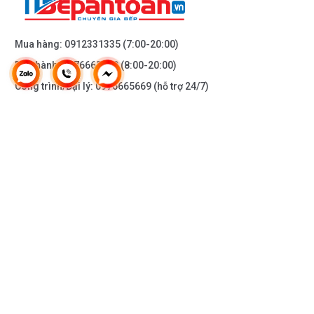
Mua hàng:
0912331335
(7:00-20:00)
Bảo hành:
0976665669
(8:00-20:00)
Công trình/Đại lý:
0976665669
(hỗ trợ 24/7)
THÔNG TIN KHÁC
DOANH NGHIỆP
DANH MỤC SẢN PHẨM
HỖ TRỢ KHÁCH HÀNG