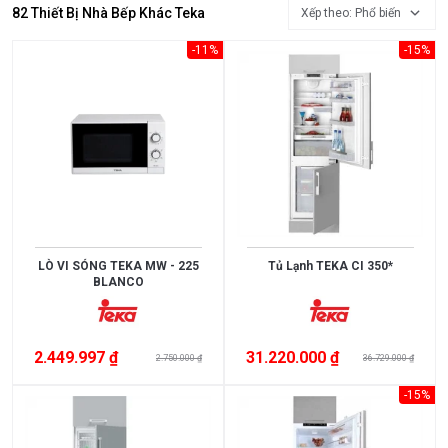
Đồ
82 Thiết Bị Nhà Bếp Khác Teka
Xếp theo: Phổ biến
Gia
-11%
-15%
Dụng
Máy
Lọc
Nước
Tủ
Lạnh
Tủ
LÒ VI SÓNG TEKA MW - 225
Tủ Lạnh TEKA CI 350*
Rượu
BLANCO
Viên
Rửa
2.449.997 ₫
31.220.000 ₫
Bát
2.750.000 ₫
36.729.000 ₫
Chén
-15%
Quạt