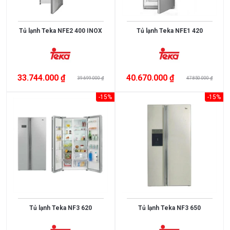
Tủ lạnh Teka NFE2 400 INOX
Tủ lạnh Teka NFE1 420
33.744.000 ₫
40.670.000 ₫
39.699.000 ₫
47.850.000 ₫
-15%
-15%
Xem
thêm
MỨC
GIÁ
<
Tủ lạnh Teka NF3 620
Tủ lạnh Teka NF3 650
3.000.000