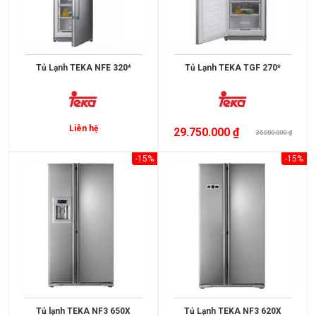
BẢO
Đồng
EU
Spain
HÀNH
mạ
Việt
China
Crom,
1
10
Nam
Granite
năm
năm
Chính
Mỹ
Tủ Lạnh TEKA NFE 320*
Tủ Lạnh TEKA TGF 270*
Đồng
5
4
Hãng
mạ
năm
năm
Inox
3
2
Đồng
năm
năm
Liên hệ
29.750.000 ₫
35.000.000 ₫
Đồng
mạ
-15%
-15%
Crom,
Niken
Inox
mạ
Crom,
Niken
Inox
mạ
Crom
Inox
Tủ lạnh TEKA NF3 650X
Tủ Lạnh TEKA NF3 620X