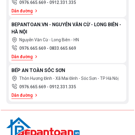
0976.665.669
-
0912.331.335
3.000.000
Dẫn đường
>
5.000.000
BEPANTOAN.VN - NGUYỄN VĂN CỪ - LONG BIÊN -
HÀ NỘI
5.000.000
Nguyễn Văn Cừ - Long Biên - HN
>
0976.665.669
-
0833.665.669
10.000.000
Dẫn đường
10.000.000
BẾP AN TOÀN SÓC SƠN
>
Thôn Hương Đình - Xã Mai Đình - Sóc Sơn - TP Hà Nôị
15.000.000
0976.665.669
-
0912.331.335
>
Dẫn đường
15.000.000
XUẤT
XỨ