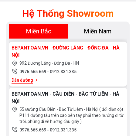
Điều
Hòa
Hệ Thống Showroom
Nồi
Chiên
Miền Bắc
Miền Nam
Không
Dầu
BEPANTOAN.VN - ĐƯỜNG LÁNG - ĐỐNG ĐA - HÀ
Cây
NỘI
Nước
992 Đường Láng - Đống Đa - HN
Nóng
0976.665.669
-
0912.331.335
Lạnh
Dẫn đường
Máy
BEPANTOAN.VN - CẦU DIỄN - BẮC TỪ LIÊM - HÀ
Giặt
NỘI
55 Đường Cầu Diễn - Bắc Từ Liêm - Hà Nội ( đối diện cột
HÃNG
P111 đường tàu trên cao bên tay phải theo hướng đi từ
trôi, phùng đi về hướng cầu giấy )
SẢN
XUẤT
0976.665.669
-
0912.331.335