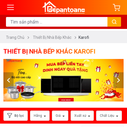
ng
DANH
MỤC
Trang Chủ
Thiết Bị Nhà Bếp Khác
Karofi
Máy
Sấy
THIẾT BỊ NHÀ BẾP KHÁC KAROFI
Chén
Bát
Lò
Nướng
Đa
Năng
Lò
Vi
Bộ lọc
Hãng
Giá
Xuất xứ
Chất Liệu
Sóng