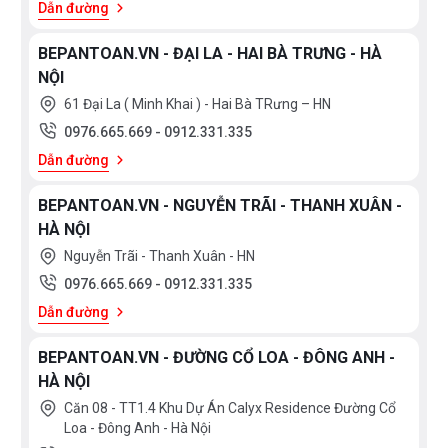
Dẫn đường
BEPANTOAN.VN - ĐẠI LA - HAI BÀ TRƯNG - HÀ
NỘI
61 Đại La ( Minh Khai ) - Hai Bà TRưng – HN
0976.665.669
-
0912.331.335
Dẫn đường
BEPANTOAN.VN - NGUYỄN TRÃI - THANH XUÂN -
HÀ NỘI
Nguyễn Trãi - Thanh Xuân - HN
Xem
thêm
0976.665.669
-
0912.331.335
Dẫn đường
MỨC
BEPANTOAN.VN - ĐƯỜNG CỔ LOA - ĐÔNG ANH -
GIÁ
HÀ NỘI
<
Căn 08 - TT1.4 Khu Dự Án Calyx Residence Đường Cổ
3.000.000
Loa - Đông Anh - Hà Nội