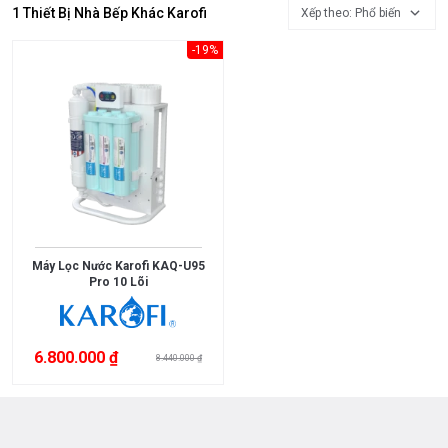
Đồ
1 Thiết Bị Nhà Bếp Khác Karofi
Xếp theo: Phổ biến
Gia
-19%
Dụng
Máy
Lọc
Nước
Tủ
Lạnh
Tủ
Máy Lọc Nước Karofi KAQ-U95
Rượu
Pro 10 Lõi
Viên
Rửa
6.800.000 ₫
Bát
8.440.000 ₫
Chén
Quạt