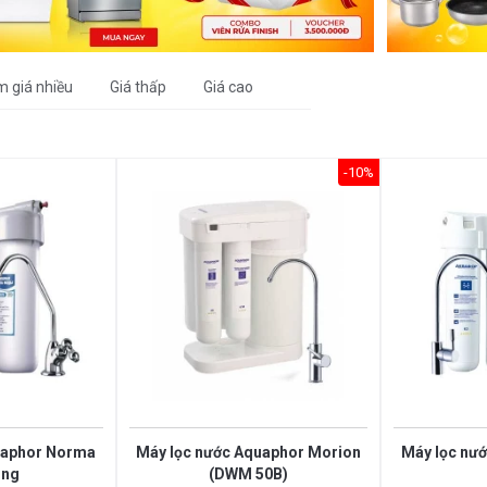
m giá nhiều
Giá thấp
Giá cao
-10%
uaphor Norma
Máy lọc nước Aquaphor Morion
Máy lọc nướ
ing
(DWM 50B)