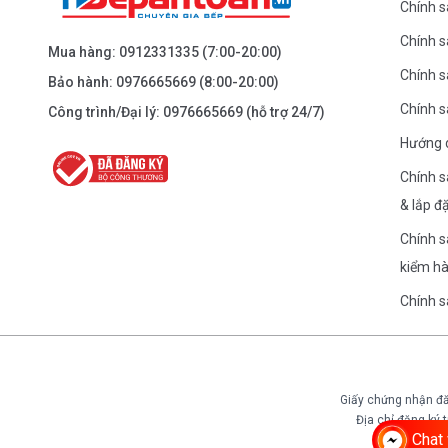
Chính s
Chính 
BEPANTOAN.VN - NGUYỄN TRÃI - THANH
Mua hàng:
0912331335
(7:00-20:00)
XUÂN - HÀ NỘI
Chính s
Bảo hành:
0976665669
(8:00-20:00)
Nguyễn Trãi - Thanh Xuân - HN
Chính 
Công trình/Đại lý:
0976665669
(hỗ trợ 24/7)
0976.665.669
-
0912.331.335
Hướng 
Dẫn đường
Chính s
& lắp đ
BEPANTOAN.VN - ĐƯỜNG CỔ LOA - ĐÔNG
Chính s
ANH - HÀ NỘI
kiểm h
Căn 08 - TT1.4 Khu Dự Án Calyx Residence Đường
Cổ Loa - Đông Anh - Hà Nội
Chính 
0976.665.669
-
0912.331.335
Dẫn đường
Giấy chứng nhận đă
Địa chỉ đăng ký
BEPANTOAN.VN - NGUYỄN VĂN CỪ - LONG
Chat 