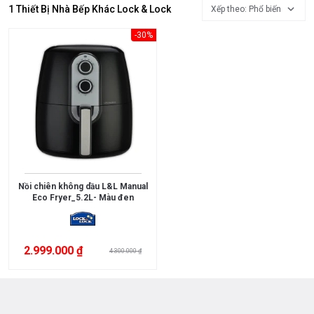
Đồ
1 Thiết Bị Nhà Bếp Khác Lock & Lock
Xếp theo: Phổ biến
Gia
-30%
Dụng
Máy
Lọc
Nước
Tủ
Lạnh
Tủ
Nồi chiên không dầu L&L Manual
Rượu
Eco Fryer_5.2L- Màu đen
Viên
Rửa
2.999.000 ₫
Bát
4.300.000 ₫
Chén
Quạt