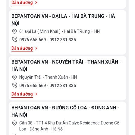
Dẫn đường
BEPANTOAN.VN - ĐẠI LA - HAI BÀ TRƯNG - HÀ
NỘI
61 Đại La ( Minh Khai ) - Hai Bà TRưng – HN
0976.665.669
-
0912.331.335
Dẫn đường
BEPANTOAN.VN - NGUYỄN TRÃI - THANH XUÂN -
HÀ NỘI
Nguyễn Trãi - Thanh Xuân - HN
Xem
thêm
0976.665.669
-
0912.331.335
Dẫn đường
MỨC
BEPANTOAN.VN - ĐƯỜNG CỔ LOA - ĐÔNG ANH -
GIÁ
HÀ NỘI
<
Căn 08 - TT1.4 Khu Dự Án Calyx Residence Đường Cổ
3.000.000
Loa - Đông Anh - Hà Nội