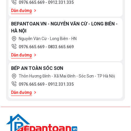
0976.665.669
-
0912.331.335
3.000.000
Dẫn đường
>
5.000.000
BEPANTOAN.VN - NGUYỄN VĂN CỪ - LONG BIÊN -
HÀ NỘI
5.000.000
Nguyễn Văn Cừ - Long Biên - HN
>
0976.665.669
-
0833.665.669
10.000.000
Dẫn đường
10.000.000
BẾP AN TOÀN SÓC SƠN
>
Thôn Hương Đình - Xã Mai Đình - Sóc Sơn - TP Hà Nôị
15.000.000
0976.665.669
-
0912.331.335
>
Dẫn đường
15.000.000
XUẤT
XỨ