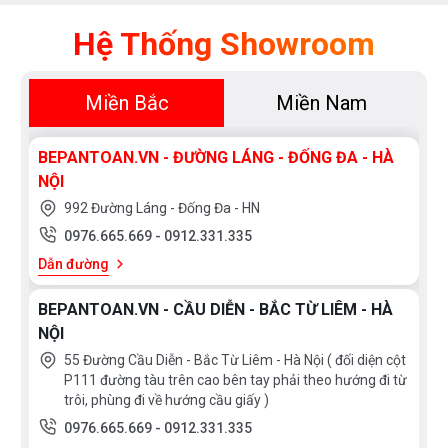
Điều
Hòa
Hệ Thống Showroom
Nồi
Chiên
Miền Bắc
Miền Nam
Không
Dầu
BEPANTOAN.VN - ĐƯỜNG LÁNG - ĐỐNG ĐA - HÀ
Cây
NỘI
Nước
992 Đường Láng - Đống Đa - HN
Nóng
0976.665.669
-
0912.331.335
Lạnh
Dẫn đường
Máy
BEPANTOAN.VN - CẦU DIỄN - BẮC TỪ LIÊM - HÀ
Giặt
NỘI
55 Đường Cầu Diễn - Bắc Từ Liêm - Hà Nội ( đối diện cột
HÃNG
P111 đường tàu trên cao bên tay phải theo hướng đi từ
trôi, phùng đi về hướng cầu giấy )
SẢN
XUẤT
0976.665.669
-
0912.331.335