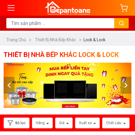
ng
DANH
MỤC
Trang Chủ
Thiết Bị Nhà Bếp Khác
Lock & Lock
Máy
Sấy
THIẾT BỊ NHÀ BẾP KHÁC LOCK & LOCK
Chén
Bát
Lò
Nướng
Đa
Năng
Lò
Vi
Bộ lọc
Hãng
Giá
Xuất xứ
Chất Liệu
Sóng