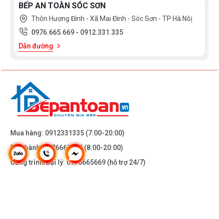
BẾP AN TOÀN SÓC SƠN
Thôn Hương Đình - Xã Mai Đình - Sóc Sơn - TP Hà Nôị
0976.665.669
-
0912.331.335
Dẫn đường
Mua hàng:
0912331335
(7:00-20:00)
Bảo hành:
0976665669
(8:00-20:00)
Công trình/Đại lý:
0976665669
(hỗ trợ 24/7)
THÔNG TIN KHÁC