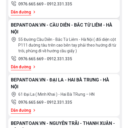
403
0976.665.669
-
0912.331.335
Sợi
Dẫn đường
tổng
hợp
BEPANTOAN.VN - CẦU DIỄN - BẮC TỪ LIÊM - HÀ
Đá
NỘI
thạch
anh
55 Đường Cầu Diễn - Bắc Từ Liêm - Hà Nội ( đối diện cột
SUS201
P111 đường tàu trên cao bên tay phải theo hướng đi từ
trôi, phùng đi về hướng cầu giấy )
Inox
0976.665.669
-
0912.331.335
301
Inox
Dẫn đường
201
Thép
BEPANTOAN.VN - ĐẠI LA - HAI BÀ TRƯNG - HÀ
không
NỘI
gỉ
61 Đại La ( Minh Khai ) - Hai Bà TRưng – HN
Đá
0976.665.669
-
0912.331.335
SILGRANIT
PuraDur
Dẫn đường
Inox
phủ
BEPANTOAN.VN - NGUYỄN TRÃI - THANH XUÂN -
nano