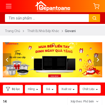
ng
DANH
MỤC
Trang Chủ
Thiết Bị Nhà Bếp Khác
Giovani
Máy
Sấy
Chén
Bát
Lò
Nướng
Đa
Năng
Lò
Bộ lọc
Hãng
Giá
Xuất xứ
Chất Liệu
Vi
Sóng
14
Xếp theo: Phổ biến