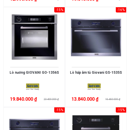
3.000.000
-15%
-16%
>
5.000.000
5.000.000
>
10.000.000
10.000.000
>
Lò nướng GIOVANI GO-1356S
Lò hấp âm tủ Giovani GS-1535S
15.000.000
>
15.000.000
19.840.000 ₫
13.840.000 ₫
23.400.000 ₫
16.460.000 ₫
-15%
-15%
XUẤT
XỨ