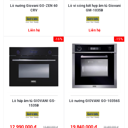
Lò nướng Giovani GO-ZEN 60
Lò vi sóng kết hợp âm tủ Giovani
CRV
GM-1035B
Liên hệ
Liên hệ
-16%
-15%
Xem
thêm
MỨC
Lò hấp âm tủ GIOVANI GS-
Lò nướng GIOVANI GO-10356S
GIÁ
1535B
<
3.000.000
12.990.000 ₫
19.840.000 ₫
15.460.000 ₫
23.400.000 ₫