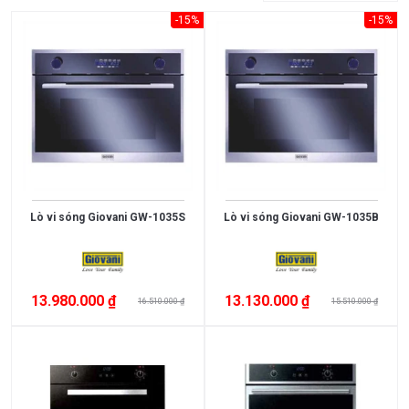
Đồ
-15%
-15%
Gia
Dụng
Máy
Lọc
Nước
Tủ
Lạnh
Lò vi sóng Giovani GW-1035S
Lò vi sóng Giovani GW-1035B
Tủ
Rượu
Viên
13.980.000 ₫
13.130.000 ₫
Rửa
16.510.000 ₫
15.510.000 ₫
Bát
Chén
Quạt