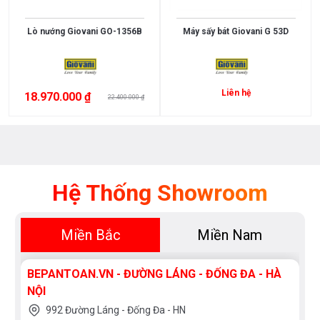
BẢO
Đồng
EU
Spain
HÀNH
mạ
Lò nướng Giovani GO-1356B
Máy sấy bát Giovani G 53D
Việt
China
Crom,
1
10
Nam
Granite
năm
năm
Chính
Mỹ
Đồng
5
4
Hãng
mạ
năm
năm
Liên hệ
18.970.000 ₫
22.400.000 ₫
Inox
3
2
Đồng
năm
năm
Đồng
mạ
Crom,
Niken
Hệ Thống Showroom
Inox
mạ
Crom,
Miền Bắc
Miền Nam
Niken
Inox
BEPANTOAN.VN - ĐƯỜNG LÁNG - ĐỐNG ĐA - HÀ
mạ
NỘI
Crom
Inox
992 Đường Láng - Đống Đa - HN