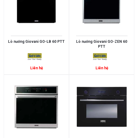
Điều
Hòa
Nồi
Chiên
Không
Lò nướng Giovani GO-LB 60 PTT
Lò nướng Giovani GO-ZEN 60
Dầu
PTT
Cây
Nước
Liên hệ
Liên hệ
Nóng
Lạnh
Máy
Giặt
HÃNG
SẢN
XUẤT