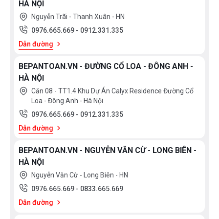
HÀ NỘI
bạc
Nguyễn Trãi - Thanh Xuân - HN
SUS304
+ Kính
0976.665.669
-
0912.331.335
cường
Dẫn đường
lực
Chrome,
BEPANTOAN.VN - ĐƯỜNG CỔ LOA - ĐÔNG ANH -
men
HÀ NỘI
đen
Căn 08 - TT1.4 Khu Dự Án Calyx Residence Đường Cổ
Đồng
Loa - Đông Anh - Hà Nội
mạ
Vibran
0976.665.669
-
0912.331.335
PVD
Dẫn đường
Đá
Granite
BEPANTOAN.VN - NGUYỄN VĂN CỪ - LONG BIÊN -
Đồng
HÀ NỘI
mạ
crome
Nguyễn Văn Cừ - Long Biên - HN
SUS430
0976.665.669
-
0833.665.669
SUS304
Dẫn đường