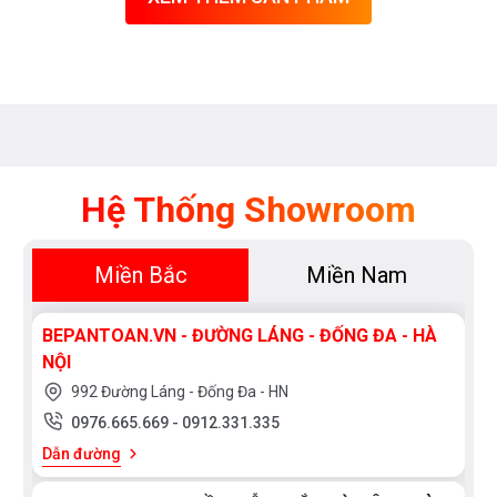
Điều
Hòa
Nồi
Chiên
Không
Dầu
Cây
Hệ Thống Showroom
Nước
Nóng
Miền Bắc
Miền Nam
Lạnh
Máy
BEPANTOAN.VN - ĐƯỜNG LÁNG - ĐỐNG ĐA - HÀ
Giặt
NỘI
992 Đường Láng - Đống Đa - HN
HÃNG
0976.665.669
-
0912.331.335
SẢN
Dẫn đường
XUẤT