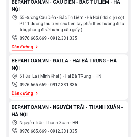
BEPANTOAN.VN - CẦU DIỄN - BẮC TỪ LIÊM - HÀ
NỘI
55 Đường Cầu Diễn - Bắc Từ Liêm - Hà Nội ( đối diện cột
P111 đường tàu trên cao bên tay phải theo hướng đi từ
trôi, phùng đi về hướng cầu giấy )
0976.665.669
-
0912.331.335
Dẫn đường
BEPANTOAN.VN - ĐẠI LA - HAI BÀ TRƯNG - HÀ
NỘI
61 Đại La ( Minh Khai ) - Hai Bà TRưng – HN
Xem
0976.665.669
-
0912.331.335
thêm
Dẫn đường
MỨC
BEPANTOAN.VN - NGUYỄN TRÃI - THANH XUÂN -
GIÁ
HÀ NỘI
<
Nguyễn Trãi - Thanh Xuân - HN
3.000.000
0976.665.669
-
0912.331.335