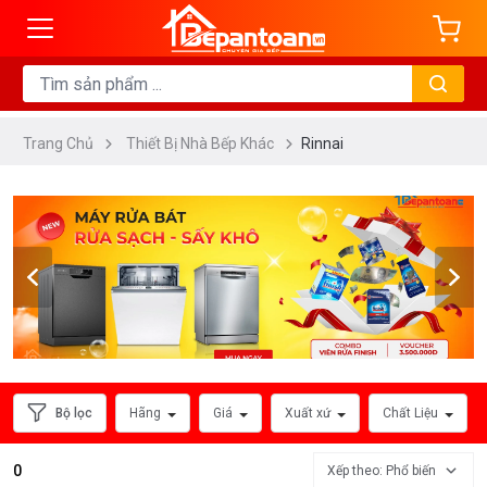
ng
DANH
MỤC
Trang Chủ
Thiết Bị Nhà Bếp Khác
Rinnai
Máy
Sấy
Chén
Bát
Lò
Nướng
Đa
Năng
Lò
Bộ lọc
Hãng
Giá
Xuất xứ
Chất Liệu
Vi
Sóng
0
Xếp theo: Phổ biến