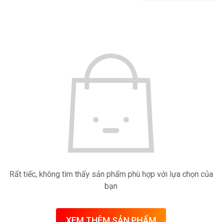
Đồ
Gia
Dụng
Máy
Lọc
Nước
Tủ
Lạnh
Tủ
Rượu
Viên
Rửa
Rất tiếc, không tìm thấy sản phẩm phù hợp với lựa chọn của
Bát
bạn
Chén
Quạt
XEM THÊM SẢN PHẨM