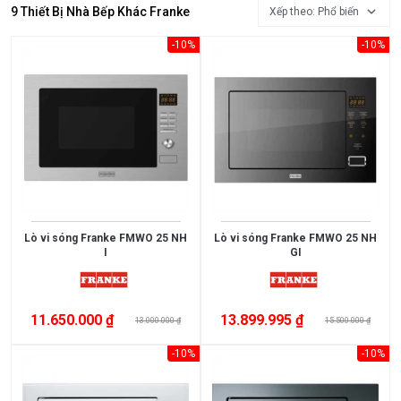
Đồ
9 Thiết Bị Nhà Bếp Khác Franke
Xếp theo: Phổ biến
Gia
-10%
-10%
Dụng
Máy
Lọc
Nước
Tủ
Lạnh
Tủ
Lò vi sóng Franke FMWO 25 NH
Lò vi sóng Franke FMWO 25 NH
Rượu
I
GI
Viên
Rửa
11.650.000 ₫
13.899.995 ₫
Bát
13.000.000 ₫
15.500.000 ₫
Chén
-10%
-10%
Quạt