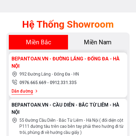
Thụy
England
Sỹ
Scotland
Greece
Hệ Thống Showroom
Singapore
India
Indonesia
ROMANIA
Xem
Miền Bắc
Miền Nam
thêm
Slovakia
Czech
Russia
Taiwan
BEPANTOAN.VN - ĐƯỜNG LÁNG - ĐỐNG ĐA - HÀ
CHẤT
NỘI
Denmark
Turkey
LIỆU
992 Đường Láng - Đống Đa - HN
Liên
Portugal
Inox
doanh
0976.665.669
-
0912.331.335
304
Thụy
Anh
Dẫn đường
Kính
Điển
cường
Germany
Italy
BEPANTOAN.VN - CẦU DIỄN - BẮC TỪ LIÊM - HÀ
lực
NỘI
Đá
Malaysia
France
Xem
nhân
55 Đường Cầu Diễn - Bắc Từ Liêm - Hà Nội ( đối diện cột
thêm
Poland
Thailand
tạo
P111 đường tàu trên cao bên tay phải theo hướng đi từ
Korea
Japan
trôi, phùng đi về hướng cầu giấy )
Chrome