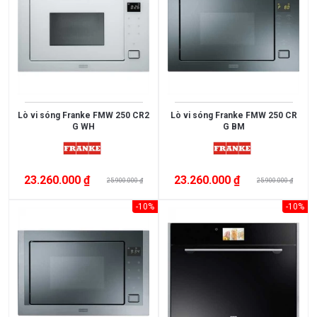
Điều
Hòa
Nồi
Chiên
Không
Dầu
Lò vi sóng Franke FMW 250 CR2
Lò vi sóng Franke FMW 250 CR
Cây
G WH
G BM
Nước
Nóng
23.260.000 ₫
23.260.000 ₫
25.900.000 ₫
25.900.000 ₫
Lạnh
Máy
-10%
-10%
Giặt
HÃNG
SẢN
XUẤT