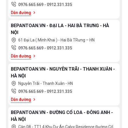
BẢO
0976.665.669
-
0912.331.335
Đồng
EU
Spain
HÀNH
mạ
Dẫn đường
Việt
China
Crom,
1
10
Nam
Granite
năm
năm
BEPANTOAN.VN - ĐẠI LA - HAI BÀ TRƯNG - HÀ
Chính
Mỹ
Đồng
5
4
NỘI
Hãng
mạ
năm
năm
61 Đại La ( Minh Khai ) - Hai Bà TRưng – HN
Inox
3
2
0976.665.669
-
0912.331.335
Đồng
năm
năm
Dẫn đường
Đồng
mạ
Crom,
BEPANTOAN.VN - NGUYỄN TRÃI - THANH XUÂN -
Niken
HÀ NỘI
Inox
Nguyễn Trãi - Thanh Xuân - HN
mạ
0976.665.669
-
0912.331.335
Crom,
Niken
Dẫn đường
Inox
mạ
BEPANTOAN.VN - ĐƯỜNG CỔ LOA - ĐÔNG ANH -
Crom
HÀ NỘI
Inox
Căn 08 - TT1.4 Khu Dự Án Calyx Residence Đường Cổ