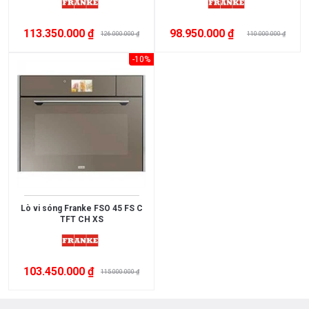
3.000.000
>
113.350.000 ₫
98.950.000 ₫
126.000.000 ₫
110.000.000 ₫
5.000.000
-10%
5.000.000
>
10.000.000
10.000.000
>
15.000.000
Lò vi sóng Franke FSO 45 FS C
>
TFT CH XS
15.000.000
103.450.000 ₫
115.000.000 ₫
XUẤT
XỨ