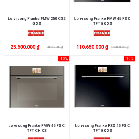
Lò vi sóng Franke FMW 250 CS2
Lò vi sóng Franke FMW 45 FS C
G XS
TFT BK XS
25.600.000 ₫
110.650.000 ₫
28.500.000 ₫
123.000.000 ₫
-10%
-10%
Xem
thêm
MỨC
GIÁ
<
Lò vi sóng Franke FMW 45 FS C
Lò vi sóng Franke FSO 45 FS C
TFT CH XS
TFT BK XS
3.000.000